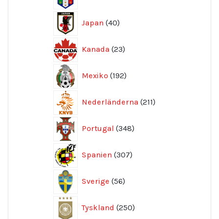
produkter
40
Japan
40
produkter
23
Kanada
23
produkter
192
Mexiko
192
produkter
211
Nederländerna
211
produkter
348
Portugal
348
produkter
307
Spanien
307
produkter
56
Sverige
56
produkter
250
Tyskland
250
produkter