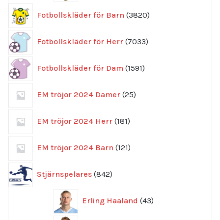
3820
Fotbollskläder för Barn
3820
produkter
7033
Fotbollskläder för Herr
7033
produkter
1591
Fotbollskläder för Dam
1591
produkter
25
EM tröjor 2024 Damer
25
produkter
181
EM tröjor 2024 Herr
181
produkter
121
EM tröjor 2024 Barn
121
produkter
842
Stjärnspelares
842
produkter
43
Erling Haaland
43
produkter