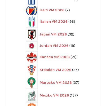
produkter
7
Haiti VM 2026
7
produkter
96
Italien VM 2026
96
produkter
32
Japan VM 2026
32
produkter
19
Jordan VM 2026
19
produkter
21
Kanada VM 2026
21
produkter
35
Kroatien VM 2026
35
produkter
37
Marocko VM 2026
37
produkter
137
Mexiko VM 2026
137
produkter
52