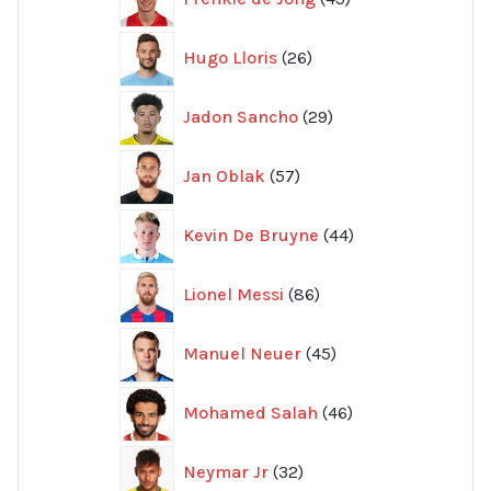
produkter
26
Hugo Lloris
26
produkter
29
Jadon Sancho
29
produkter
57
Jan Oblak
57
produkter
44
Kevin De Bruyne
44
produkter
86
Lionel Messi
86
produkter
45
Manuel Neuer
45
produkter
46
Mohamed Salah
46
produkter
32
Neymar Jr
32
produkter