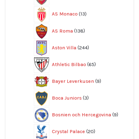
produkter
13
AS Monaco
13
produkter
138
AS Roma
138
produkter
244
Aston Villa
244
produkter
65
Athletic Bilbao
65
produkter
9
Bayer Leverkusen
9
produkter
3
Boca Juniors
3
produkter
9
Bosnien och Hercegovina
9
produkte
20
Crystal Palace
20
produkter