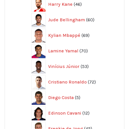
46
Harry Kane
46
produkter
60
Jude Bellingham
60
produkter
69
Kylian Mbappé
69
produkter
70
Lamine Yamal
70
produkter
53
Vinícius Júnior
53
produkter
72
Cristiano Ronaldo
72
produkter
5
Diego Costa
5
produkter
12
Edinson Cavani
12
produkter
45
Frenkie de Jong
45