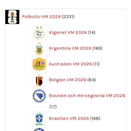
2331
Fotbolls-VM 2026
2331
produkter
14
Algeriet VM 2026
14
produkter
169
Argentina VM 2026
169
produkter
11
Australien VM 2026
11
produkter
84
Belgien VM 2026
84
produkter
Bosnien och Hercegovina VM 2026
17
17
produkter
168
Brasilien VM 2026
168
produkter
6