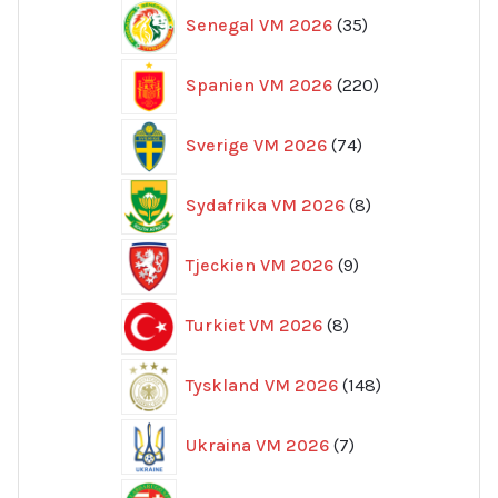
35
Senegal VM 2026
35
produkter
220
Spanien VM 2026
220
produkter
74
Sverige VM 2026
74
produkter
8
Sydafrika VM 2026
8
produkter
9
Tjeckien VM 2026
9
produkter
8
Turkiet VM 2026
8
produkter
148
Tyskland VM 2026
148
produkter
7
Ukraina VM 2026
7
produkter
5