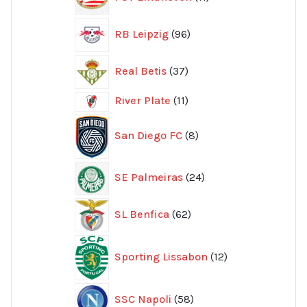
produkter
96
RB Leipzig
96
produkter
37
Real Betis
37
produkter
11
River Plate
11
produkter
8
San Diego FC
8
produkter
24
SE Palmeiras
24
produkter
62
SL Benfica
62
produkter
12
Sporting Lissabon
12
produkter
58
SSC Napoli
58
produkter