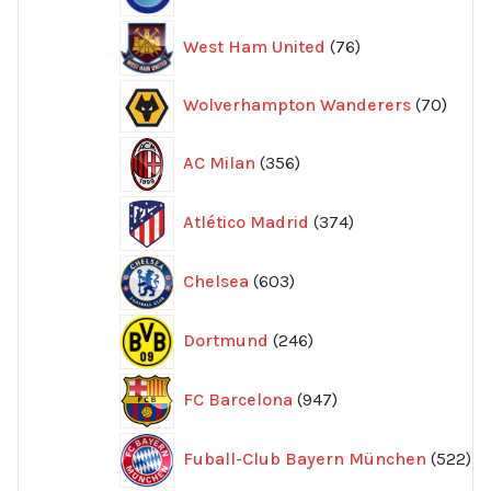
76
West Ham United
76
produkter
70
Wolverhampton Wanderers
70
produ
356
AC Milan
356
produkter
374
Atlético Madrid
374
produkter
603
Chelsea
603
produkter
246
Dortmund
246
produkter
947
FC Barcelona
947
produkter
52
Fuball-Club Bayern München
522
pr