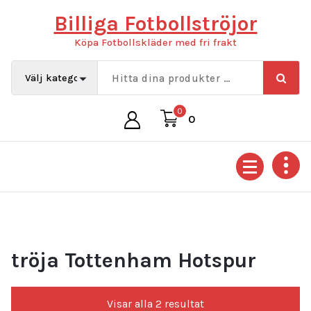
Hoppa
Billiga Fotbollströjor
till
innehåll
Köpa Fotbollskläder med fri frakt
0
0
tröja Tottenham Hotspur
Sortera
Visar alla 2 resultat