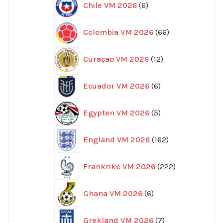
Chile VM 2026
6
produkter
66
Colombia VM 2026
66
produkter
12
Curaçao VM 2026
12
produkter
6
Ecuador VM 2026
6
produkter
5
Egypten VM 2026
5
produkter
162
England VM 2026
162
produkter
222
Frankrike VM 2026
222
produkter
6
Ghana VM 2026
6
produkter
7
Grekland VM 2026
7