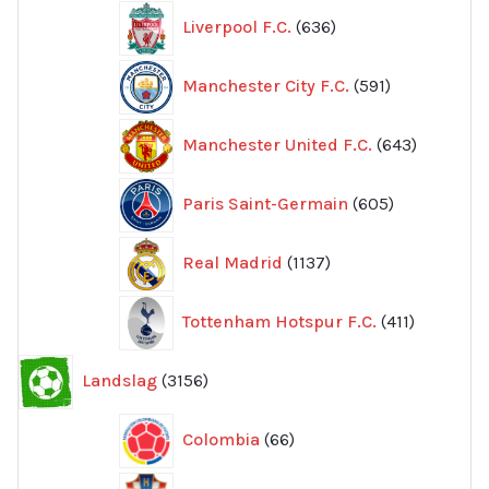
636
Liverpool F.C.
636
produkter
591
Manchester City F.C.
591
produkter
643
Manchester United F.C.
643
produkte
605
Paris Saint-Germain
605
produkter
1137
Real Madrid
1137
produkter
411
Tottenham Hotspur F.C.
411
produkter
3156
Landslag
3156
produkter
66
Colombia
66
produkter
41