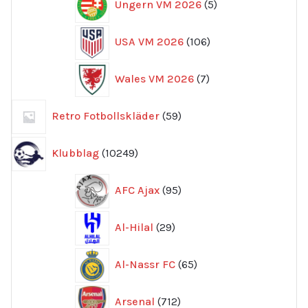
Ungern VM 2026
5
produkter
106
USA VM 2026
106
produkter
7
Wales VM 2026
7
produkter
59
Retro Fotbollskläder
59
produkter
10249
Klubblag
10249
produkter
95
AFC Ajax
95
produkter
29
Al-Hilal
29
produkter
65
Al-Nassr FC
65
produkter
712
Arsenal
712