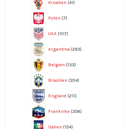
Kroatien
41
produkter
7
Polen
7
produkter
107
USA
107
produkter
293
Argentina
293
produkter
133
Belgien
133
produkter
354
Brasilien
354
produkter
211
England
211
produkter
358
Frankrike
358
produkter
154
Italien
154