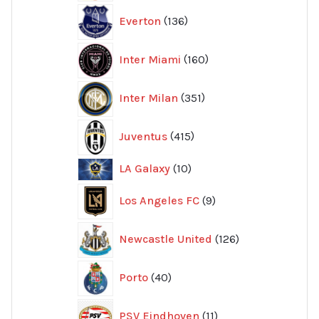
136
Everton
136
produkter
160
Inter Miami
160
produkter
351
Inter Milan
351
produkter
415
Juventus
415
produkter
10
LA Galaxy
10
produkter
9
Los Angeles FC
9
produkter
126
Newcastle United
126
produkter
40
Porto
40
produkter
11
PSV Eindhoven
11