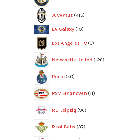
produkter
415
Juventus
415
produkter
10
LA Galaxy
10
produkter
9
Los Angeles FC
9
produkter
126
Newcastle United
126
produkter
40
Porto
40
produkter
11
PSV Eindhoven
11
produkter
96
RB Leipzig
96
produkter
37
Real Betis
37
produkter