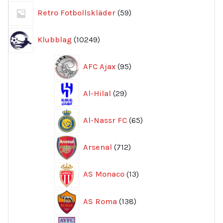
59
Retro Fotbollskläder
59
produkter
10249
Klubblag
10249
produkter
95
AFC Ajax
95
produkter
29
Al-Hilal
29
produkter
65
Al-Nassr FC
65
produkter
712
Arsenal
712
produkter
13
AS Monaco
13
produkter
138
AS Roma
138
produkter
244