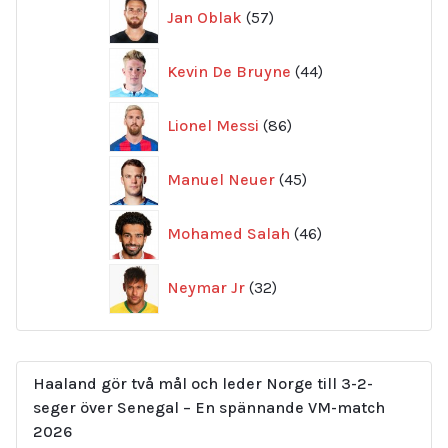
57
Jan Oblak
57
produkter
44
Kevin De Bruyne
44
produkter
86
Lionel Messi
86
produkter
45
Manuel Neuer
45
produkter
46
Mohamed Salah
46
produkter
32
Neymar Jr
32
produkter
Haaland gör två mål och leder Norge till 3-2-
seger över Senegal – En spännande VM-match
2026