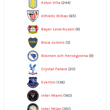
Aston Villa
244
produkter
65
Athletic Bilbao
65
produkter
9
Bayer Leverkusen
9
produkter
3
Boca Juniors
3
produkter
9
Bosnien och Hercegovina
9
produkte
20
Crystal Palace
20
produkter
136
Everton
136
produkter
160
Inter Miami
160
produkter
351
Inter Milan
351