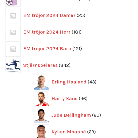
produkter
25
EM tröjor 2024 Damer
25
produkter
181
EM tröjor 2024 Herr
181
produkter
121
EM tröjor 2024 Barn
121
produkter
842
Stjärnspelares
842
produkter
43
Erling Haaland
43
produkter
46
Harry Kane
46
produkter
60
Jude Bellingham
60
produkter
69
Kylian Mbappé
69
produkter