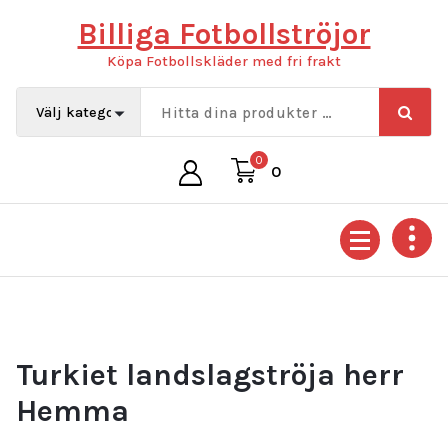
Hoppa
Billiga Fotbollströjor
till
innehåll
Köpa Fotbollskläder med fri frakt
0
0
Turkiet landslagströja herr
Hemma