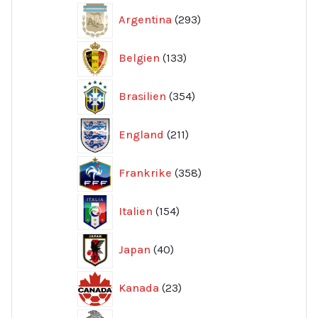
293
Argentina
293
produkter
133
Belgien
133
produkter
354
Brasilien
354
produkter
211
England
211
produkter
358
Frankrike
358
produkter
154
Italien
154
produkter
40
Japan
40
produkter
23
Kanada
23
produkter
192