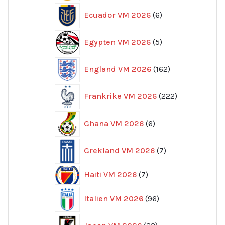
6
Ecuador VM 2026
6
produkter
5
Egypten VM 2026
5
produkter
162
England VM 2026
162
produkter
222
Frankrike VM 2026
222
produkter
6
Ghana VM 2026
6
produkter
7
Grekland VM 2026
7
produkter
7
Haiti VM 2026
7
produkter
96
Italien VM 2026
96
produkter
32