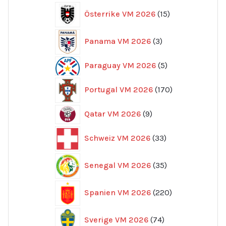
15
Österrike VM 2026
15
produkter
3
Panama VM 2026
3
produkter
5
Paraguay VM 2026
5
produkter
170
Portugal VM 2026
170
produkter
9
Qatar VM 2026
9
produkter
33
Schweiz VM 2026
33
produkter
35
Senegal VM 2026
35
produkter
220
Spanien VM 2026
220
produkter
74
Sverige VM 2026
74
produkter