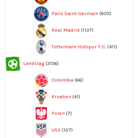
produkte
605
Paris Saint-Germain
605
produkter
1137
Real Madrid
1137
produkter
411
Tottenham Hotspur F.C.
411
produkter
3156
Landslag
3156
produkter
66
Colombia
66
produkter
41
Kroatien
41
produkter
7
Polen
7
produkter
107
USA
107
produkter