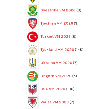
8
Sydafrika VM 2026
8
produkter
9
Tjeckien VM 2026
9
produkter
8
Turkiet VM 2026
8
produkter
148
Tyskland VM 2026
148
produkter
7
Ukraina VM 2026
7
produkter
5
Ungern VM 2026
5
produkter
106
USA VM 2026
106
produkter
7
Wales VM 2026
7
produkter