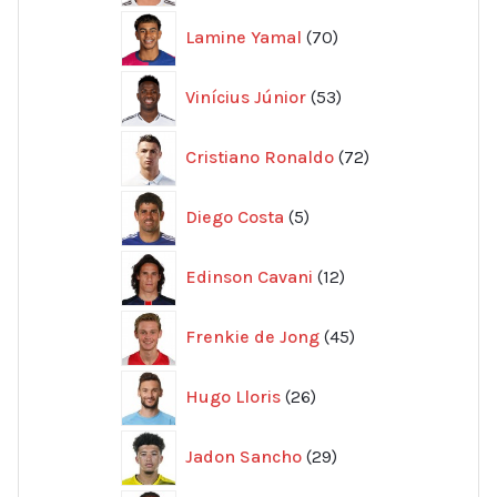
70
Lamine Yamal
70
produkter
53
Vinícius Júnior
53
produkter
72
Cristiano Ronaldo
72
produkter
5
Diego Costa
5
produkter
12
Edinson Cavani
12
produkter
45
Frenkie de Jong
45
produkter
26
Hugo Lloris
26
produkter
29
Jadon Sancho
29
produkter