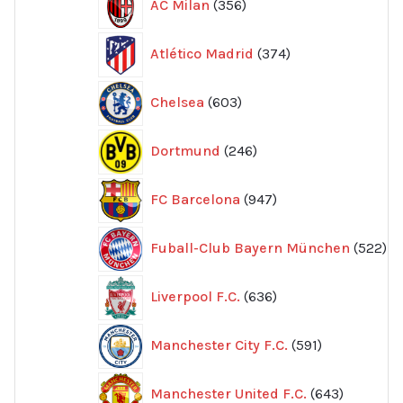
AC Milan
356
produkter
374
Atlético Madrid
374
produkter
603
Chelsea
603
produkter
246
Dortmund
246
produkter
947
FC Barcelona
947
produkter
52
Fuball-Club Bayern München
522
pr
636
Liverpool F.C.
636
produkter
591
Manchester City F.C.
591
produkter
643
Manchester United F.C.
643