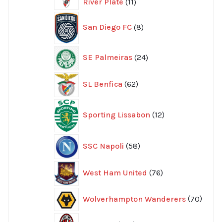
11
River Plate
11
produkter
8
San Diego FC
8
produkter
24
SE Palmeiras
24
produkter
62
SL Benfica
62
produkter
12
Sporting Lissabon
12
produkter
58
SSC Napoli
58
produkter
76
West Ham United
76
produkter
70
Wolverhampton Wanderers
70
produ
356