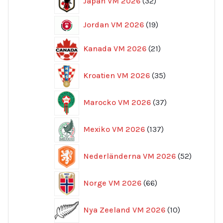
Japan VM 2026
32
produkter
19
Jordan VM 2026
19
produkter
21
Kanada VM 2026
21
produkter
35
Kroatien VM 2026
35
produkter
37
Marocko VM 2026
37
produkter
137
Mexiko VM 2026
137
produkter
52
Nederländerna VM 2026
52
produkte
66
Norge VM 2026
66
produkter
10
Nya Zeeland VM 2026
10
produkter