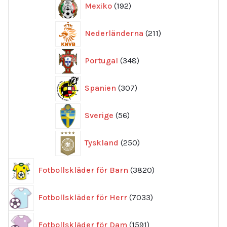
Mexiko
192
produkter
211
Nederländerna
211
produkter
348
Portugal
348
produkter
307
Spanien
307
produkter
56
Sverige
56
produkter
250
Tyskland
250
produkter
3820
Fotbollskläder för Barn
3820
produkter
7033
Fotbollskläder för Herr
7033
produkter
1591
Fotbollskläder för Dam
1591