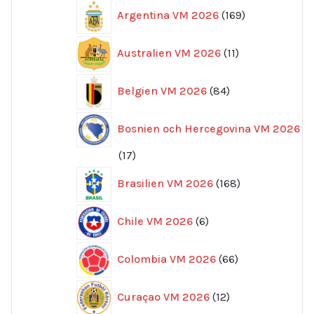
169
Argentina VM 2026
169
produkter
11
Australien VM 2026
11
produkter
84
Belgien VM 2026
84
produkter
Bosnien och Hercegovina VM 2026
17
17
produkter
168
Brasilien VM 2026
168
produkter
6
Chile VM 2026
6
produkter
66
Colombia VM 2026
66
produkter
12
Curaçao VM 2026
12
produkter