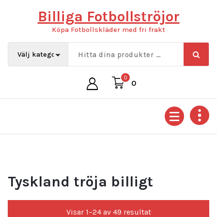
Hoppa
Billiga Fotbollströjor
till
innehåll
Köpa Fotbollskläder med fri frakt
0
0
Tyskland tröja billigt
Sortera
Visar 1–24 av 49 resultat