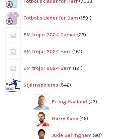
Fotbollskläder för Herr
7033
produkter
1591
Fotbollskläder för Dam
1591
produkter
25
EM tröjor 2024 Damer
25
produkter
181
EM tröjor 2024 Herr
181
produkter
121
EM tröjor 2024 Barn
121
produkter
842
Stjärnspelares
842
produkter
43
Erling Haaland
43
produkter
46
Harry Kane
46
produkter
60
Jude Bellingham
60
produkter