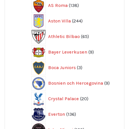
138
AS Roma
138
produkter
244
Aston Villa
244
produkter
65
Athletic Bilbao
65
produkter
9
Bayer Leverkusen
9
produkter
3
Boca Juniors
3
produkter
9
Bosnien och Hercegovina
9
produkte
20
Crystal Palace
20
produkter
136
Everton
136
produkter
160