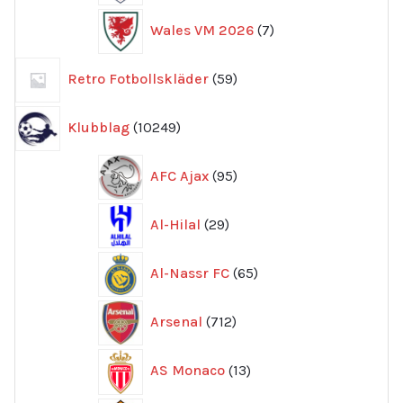
7
Wales VM 2026
7
produkter
59
Retro Fotbollskläder
59
produkter
10249
Klubblag
10249
produkter
95
AFC Ajax
95
produkter
29
Al-Hilal
29
produkter
65
Al-Nassr FC
65
produkter
712
Arsenal
712
produkter
13
AS Monaco
13
produkter