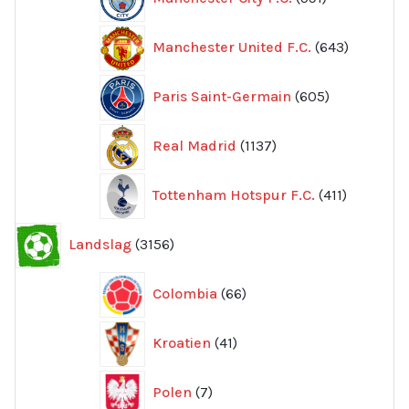
produkter
643
Manchester United F.C.
643
produkte
605
Paris Saint-Germain
605
produkter
1137
Real Madrid
1137
produkter
411
Tottenham Hotspur F.C.
411
produkter
3156
Landslag
3156
produkter
66
Colombia
66
produkter
41
Kroatien
41
produkter
7
Polen
7
produkter