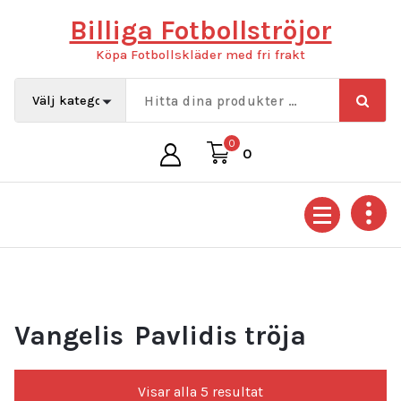
Hoppa
Billiga Fotbollströjor
till
innehåll
Köpa Fotbollskläder med fri frakt
0
0
Vangelis Pavlidis tröja
Sortera
Visar alla 5 resultat