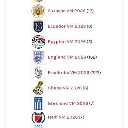
12
Curaçao VM 2026
12
produkter
6
Ecuador VM 2026
6
produkter
5
Egypten VM 2026
5
produkter
162
England VM 2026
162
produkter
222
Frankrike VM 2026
222
produkter
6
Ghana VM 2026
6
produkter
7
Grekland VM 2026
7
produkter
7
Haiti VM 2026
7
produkter
96