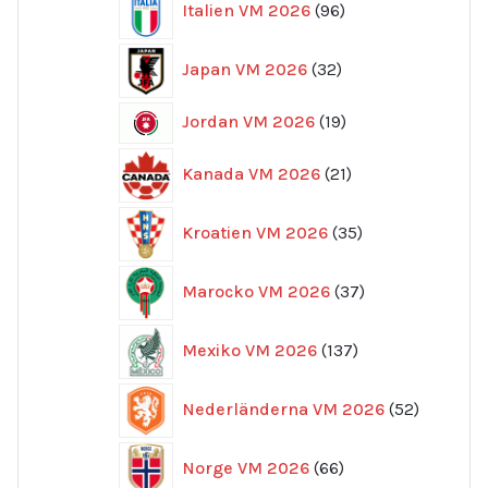
Italien VM 2026
96
produkter
32
Japan VM 2026
32
produkter
19
Jordan VM 2026
19
produkter
21
Kanada VM 2026
21
produkter
35
Kroatien VM 2026
35
produkter
37
Marocko VM 2026
37
produkter
137
Mexiko VM 2026
137
produkter
52
Nederländerna VM 2026
52
produkte
66
Norge VM 2026
66
produkter