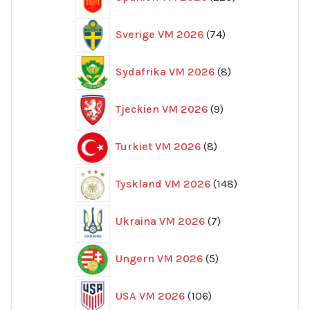
produkter
74
Sverige VM 2026
74
produkter
8
Sydafrika VM 2026
8
produkter
9
Tjeckien VM 2026
9
produkter
8
Turkiet VM 2026
8
produkter
148
Tyskland VM 2026
148
produkter
7
Ukraina VM 2026
7
produkter
5
Ungern VM 2026
5
produkter
106
USA VM 2026
106
produkter