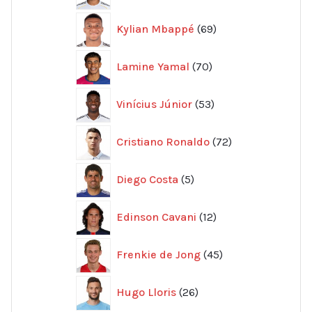
69
Kylian Mbappé
69
produkter
70
Lamine Yamal
70
produkter
53
Vinícius Júnior
53
produkter
72
Cristiano Ronaldo
72
produkter
5
Diego Costa
5
produkter
12
Edinson Cavani
12
produkter
45
Frenkie de Jong
45
produkter
26
Hugo Lloris
26
produkter