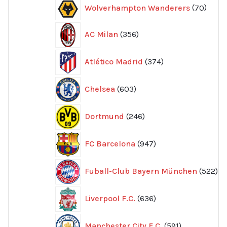
70
Wolverhampton Wanderers
70
produ
356
AC Milan
356
produkter
374
Atlético Madrid
374
produkter
603
Chelsea
603
produkter
246
Dortmund
246
produkter
947
FC Barcelona
947
produkter
52
Fuball-Club Bayern München
522
pr
636
Liverpool F.C.
636
produkter
591
Manchester City F.C.
591