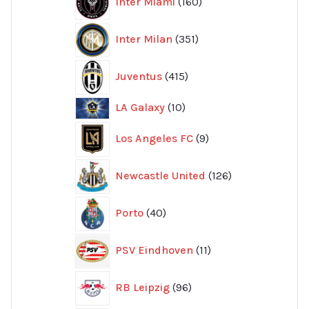
Inter Miami
160
produkter
351
Inter Milan
351
produkter
415
Juventus
415
produkter
10
LA Galaxy
10
produkter
9
Los Angeles FC
9
produkter
126
Newcastle United
126
produkter
40
Porto
40
produkter
11
PSV Eindhoven
11
produkter
96
RB Leipzig
96
produkter