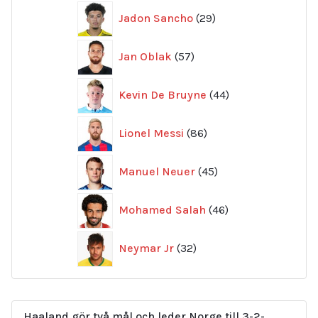
29
Jadon Sancho
29
produkter
57
Jan Oblak
57
produkter
44
Kevin De Bruyne
44
produkter
86
Lionel Messi
86
produkter
45
Manuel Neuer
45
produkter
46
Mohamed Salah
46
produkter
32
Neymar Jr
32
produkter
Haaland gör två mål och leder Norge till 3-2-