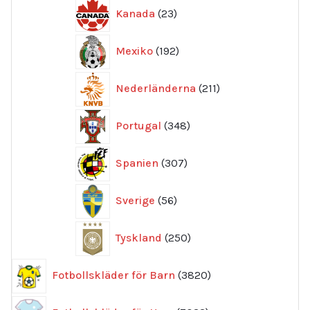
23
Kanada
23
produkter
192
Mexiko
192
produkter
211
Nederländerna
211
produkter
348
Portugal
348
produkter
307
Spanien
307
produkter
56
Sverige
56
produkter
250
Tyskland
250
produkter
3820
Fotbollskläder för Barn
3820
produkter
7033