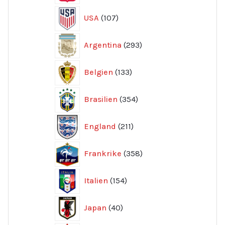
107
USA
107
produkter
293
Argentina
293
produkter
133
Belgien
133
produkter
354
Brasilien
354
produkter
211
England
211
produkter
358
Frankrike
358
produkter
154
Italien
154
produkter
40
Japan
40
produkter