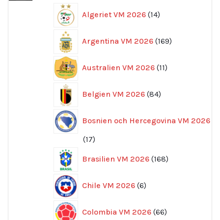
14
Algeriet VM 2026
14
produkter
169
Argentina VM 2026
169
produkter
11
Australien VM 2026
11
produkter
84
Belgien VM 2026
84
produkter
Bosnien och Hercegovina VM 2026
17
17
produkter
168
Brasilien VM 2026
168
produkter
6
Chile VM 2026
6
produkter
66
Colombia VM 2026
66
produkter