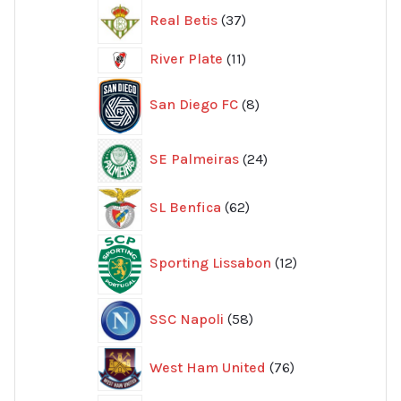
37
Real Betis
37
produkter
11
River Plate
11
produkter
8
San Diego FC
8
produkter
24
SE Palmeiras
24
produkter
62
SL Benfica
62
produkter
12
Sporting Lissabon
12
produkter
58
SSC Napoli
58
produkter
76
West Ham United
76
produkter