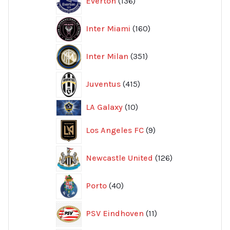
Everton
136
produkter
160
Inter Miami
160
produkter
351
Inter Milan
351
produkter
415
Juventus
415
produkter
10
LA Galaxy
10
produkter
9
Los Angeles FC
9
produkter
126
Newcastle United
126
produkter
40
Porto
40
produkter
11
PSV Eindhoven
11
produkter