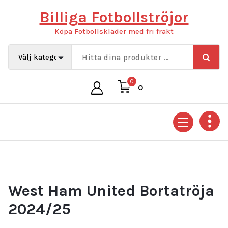
Hoppa
Billiga Fotbollströjor
till
innehåll
Köpa Fotbollskläder med fri frakt
0
0
West Ham United Bortatröja
2024/25