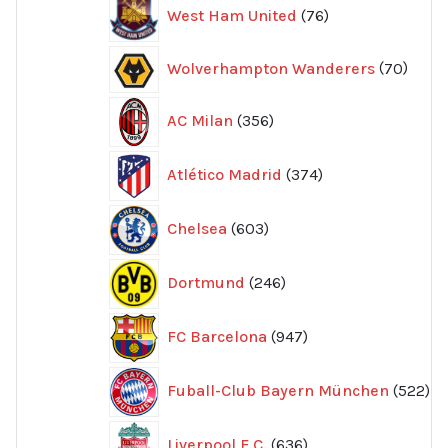
76
West Ham United
76
produkter
70
Wolverhampton Wanderers
70
produ
356
AC Milan
356
produkter
374
Atlético Madrid
374
produkter
603
Chelsea
603
produkter
246
Dortmund
246
produkter
947
FC Barcelona
947
produkter
52
Fuball-Club Bayern München
522
pr
636
Liverpool F.C.
636