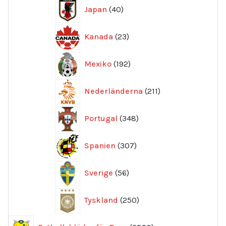
40
Japan
40
produkter
23
Kanada
23
produkter
192
Mexiko
192
produkter
211
Nederländerna
211
produkter
348
Portugal
348
produkter
307
Spanien
307
produkter
56
Sverige
56
produkter
250
Tyskland
250
produkter
3820