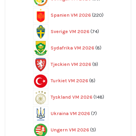
produkter
220
Spanien VM 2026
220
produkter
74
Sverige VM 2026
74
produkter
8
Sydafrika VM 2026
8
produkter
9
Tjeckien VM 2026
9
produkter
8
Turkiet VM 2026
8
produkter
148
Tyskland VM 2026
148
produkter
7
Ukraina VM 2026
7
produkter
5
Ungern VM 2026
5
produkter