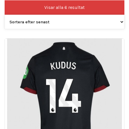
Sortera
Visar alla 6 resultat
efter
senaste