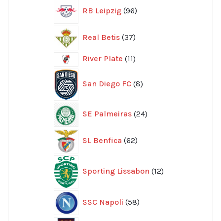
96
RB Leipzig
96
produkter
37
Real Betis
37
produkter
11
River Plate
11
produkter
8
San Diego FC
8
produkter
24
SE Palmeiras
24
produkter
62
SL Benfica
62
produkter
12
Sporting Lissabon
12
produkter
58
SSC Napoli
58
produkter