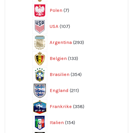
7
Polen
7
produkter
107
USA
107
produkter
293
Argentina
293
produkter
133
Belgien
133
produkter
354
Brasilien
354
produkter
211
England
211
produkter
358
Frankrike
358
produkter
154
Italien
154
produkter