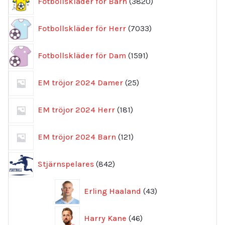
Fotbollskläder för Barn
3820
produkter
7033
Fotbollskläder för Herr
7033
produkter
1591
Fotbollskläder för Dam
1591
produkter
25
EM tröjor 2024 Damer
25
produkter
181
EM tröjor 2024 Herr
181
produkter
121
EM tröjor 2024 Barn
121
produkter
842
Stjärnspelares
842
produkter
43
Erling Haaland
43
produkter
46
Harry Kane
46
produkter