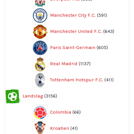
produkter
591
Manchester City F.C.
591
produkter
643
Manchester United F.C.
643
produkte
605
Paris Saint-Germain
605
produkter
1137
Real Madrid
1137
produkter
411
Tottenham Hotspur F.C.
411
produkter
3156
Landslag
3156
produkter
66
Colombia
66
produkter
41
Kroatien
41
produkter