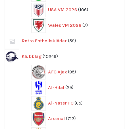
106
USA VM 2026
106
produkter
7
Wales VM 2026
7
produkter
59
Retro Fotbollskläder
59
produkter
10249
Klubblag
10249
produkter
95
AFC Ajax
95
produkter
29
Al-Hilal
29
produkter
65
Al-Nassr FC
65
produkter
712
Arsenal
712
produkter