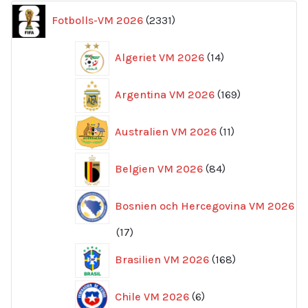
2331
Fotbolls-VM 2026
2331
produkter
14
Algeriet VM 2026
14
produkter
169
Argentina VM 2026
169
produkter
11
Australien VM 2026
11
produkter
84
Belgien VM 2026
84
produkter
Bosnien och Hercegovina VM 2026
17
17
produkter
168
Brasilien VM 2026
168
produkter
6
Chile VM 2026
6
produkter