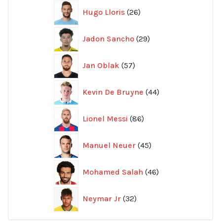
26
Hugo Lloris
26
produkter
29
Jadon Sancho
29
produkter
57
Jan Oblak
57
produkter
44
Kevin De Bruyne
44
produkter
86
Lionel Messi
86
produkter
45
Manuel Neuer
45
produkter
46
Mohamed Salah
46
produkter
32
Neymar Jr
32
produkter