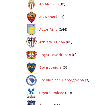
13
AS Monaco
13
produkter
138
AS Roma
138
produkter
244
Aston Villa
244
produkter
65
Athletic Bilbao
65
produkter
9
Bayer Leverkusen
9
produkter
3
Boca Juniors
3
produkter
9
Bosnien och Hercegovina
9
produkte
20
Crystal Palace
20
produkter
136