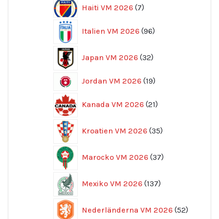
7
Haiti VM 2026
7
produkter
96
Italien VM 2026
96
produkter
32
Japan VM 2026
32
produkter
19
Jordan VM 2026
19
produkter
21
Kanada VM 2026
21
produkter
35
Kroatien VM 2026
35
produkter
37
Marocko VM 2026
37
produkter
137
Mexiko VM 2026
137
produkter
52
Nederländerna VM 2026
52
produkte