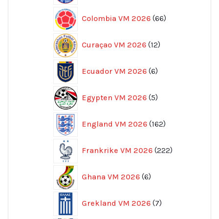
66
Colombia VM 2026
66
produkter
12
Curaçao VM 2026
12
produkter
6
Ecuador VM 2026
6
produkter
5
Egypten VM 2026
5
produkter
162
England VM 2026
162
produkter
222
Frankrike VM 2026
222
produkter
6
Ghana VM 2026
6
produkter
7
Grekland VM 2026
7
produkter