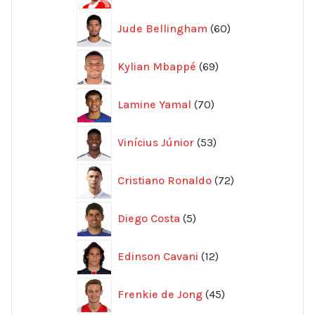
60
Jude Bellingham
60
produkter
69
Kylian Mbappé
69
produkter
70
Lamine Yamal
70
produkter
53
Vinícius Júnior
53
produkter
72
Cristiano Ronaldo
72
produkter
5
Diego Costa
5
produkter
12
Edinson Cavani
12
produkter
45
Frenkie de Jong
45
produkter