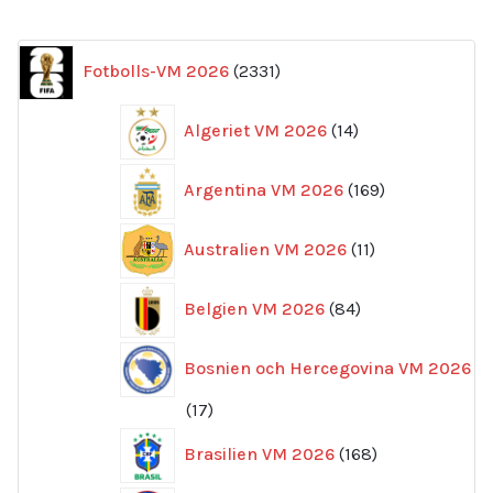
2331
Fotbolls-VM 2026
2331
produkter
14
Algeriet VM 2026
14
produkter
169
Argentina VM 2026
169
produkter
11
Australien VM 2026
11
produkter
84
Belgien VM 2026
84
produkter
Bosnien och Hercegovina VM 2026
17
17
produkter
168
Brasilien VM 2026
168
produkter