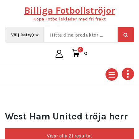
Hoppa
Billiga Fotbollströjor
till
innehåll
Köpa Fotbollskläder med fri frakt
0
0
West Ham United tröja herr
Sortera
Visar alla 21 resultat