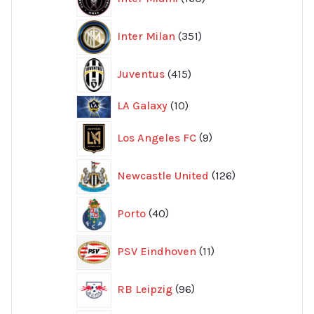
produkter
351
Inter Milan
351
produkter
415
Juventus
415
produkter
10
LA Galaxy
10
produkter
9
Los Angeles FC
9
produkter
126
Newcastle United
126
produkter
40
Porto
40
produkter
11
PSV Eindhoven
11
produkter
96
RB Leipzig
96
produkter