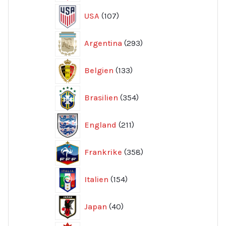
107
USA
107
produkter
293
Argentina
293
produkter
133
Belgien
133
produkter
354
Brasilien
354
produkter
211
England
211
produkter
358
Frankrike
358
produkter
154
Italien
154
produkter
40
Japan
40
produkter