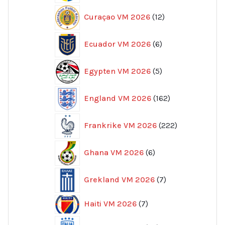
12
Curaçao VM 2026
12
produkter
6
Ecuador VM 2026
6
produkter
5
Egypten VM 2026
5
produkter
162
England VM 2026
162
produkter
222
Frankrike VM 2026
222
produkter
6
Ghana VM 2026
6
produkter
7
Grekland VM 2026
7
produkter
7
Haiti VM 2026
7
produkter
96