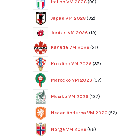
Italien VM 2026
96
produkter
32
Japan VM 2026
32
produkter
19
Jordan VM 2026
19
produkter
21
Kanada VM 2026
21
produkter
35
Kroatien VM 2026
35
produkter
37
Marocko VM 2026
37
produkter
137
Mexiko VM 2026
137
produkter
52
Nederländerna VM 2026
52
produkte
66
Norge VM 2026
66
produkter