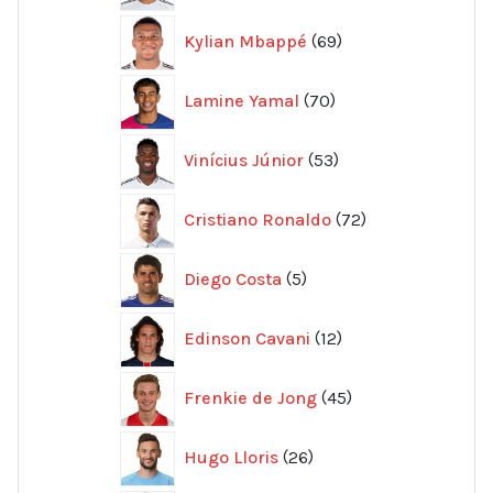
69
Kylian Mbappé
69
produkter
70
Lamine Yamal
70
produkter
53
Vinícius Júnior
53
produkter
72
Cristiano Ronaldo
72
produkter
5
Diego Costa
5
produkter
12
Edinson Cavani
12
produkter
45
Frenkie de Jong
45
produkter
26
Hugo Lloris
26
produkter