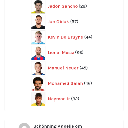
29
Jadon Sancho
29
produkter
57
Jan Oblak
57
produkter
44
Kevin De Bruyne
44
produkter
86
Lionel Messi
86
produkter
45
Manuel Neuer
45
produkter
46
Mohamed Salah
46
produkter
32
Neymar Jr
32
produkter
Schönning Annelie
om