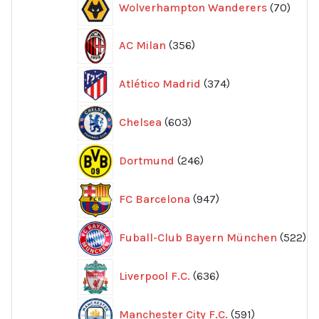
Wolverhampton Wanderers
70
produ
356
AC Milan
356
produkter
374
Atlético Madrid
374
produkter
603
Chelsea
603
produkter
246
Dortmund
246
produkter
947
FC Barcelona
947
produkter
52
Fuball-Club Bayern München
522
pr
636
Liverpool F.C.
636
produkter
591
Manchester City F.C.
591