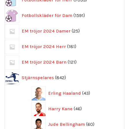
produkter
1591
Fotbollskläder för Dam
1591
produkter
25
EM tröjor 2024 Damer
25
produkter
181
EM tröjor 2024 Herr
181
produkter
121
EM tröjor 2024 Barn
121
produkter
842
Stjärnspelares
842
produkter
43
Erling Haaland
43
produkter
46
Harry Kane
46
produkter
60
Jude Bellingham
60
produkter