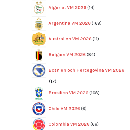
14
Algeriet VM 2026
14
produkter
169
Argentina VM 2026
169
produkter
11
Australien VM 2026
11
produkter
84
Belgien VM 2026
84
produkter
Bosnien och Hercegovina VM 2026
17
17
produkter
168
Brasilien VM 2026
168
produkter
6
Chile VM 2026
6
produkter
66
Colombia VM 2026
66
produkter