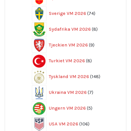
produkter
74
Sverige VM 2026
74
produkter
8
Sydafrika VM 2026
8
produkter
9
Tjeckien VM 2026
9
produkter
8
Turkiet VM 2026
8
produkter
148
Tyskland VM 2026
148
produkter
7
Ukraina VM 2026
7
produkter
5
Ungern VM 2026
5
produkter
106
USA VM 2026
106
produkter