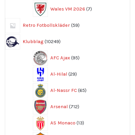
7
Wales VM 2026
7
produkter
59
Retro Fotbollskläder
59
produkter
10249
Klubblag
10249
produkter
95
AFC Ajax
95
produkter
29
Al-Hilal
29
produkter
65
Al-Nassr FC
65
produkter
712
Arsenal
712
produkter
13
AS Monaco
13
produkter