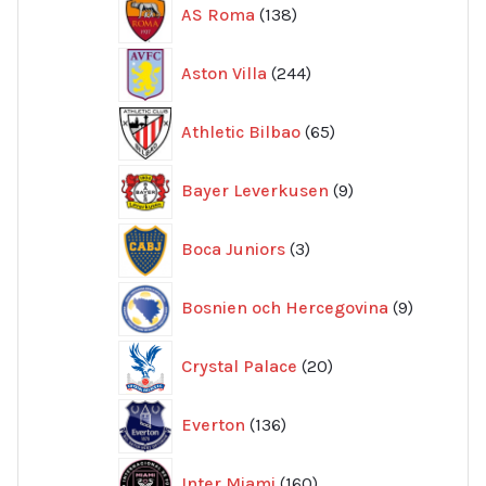
138
AS Roma
138
produkter
244
Aston Villa
244
produkter
65
Athletic Bilbao
65
produkter
9
Bayer Leverkusen
9
produkter
3
Boca Juniors
3
produkter
9
Bosnien och Hercegovina
9
produkte
20
Crystal Palace
20
produkter
136
Everton
136
produkter
160
Inter Miami
160