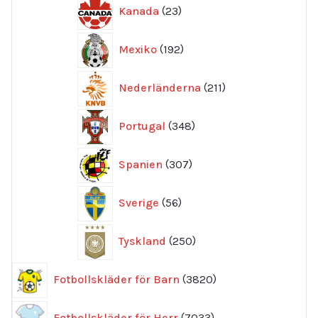
23
Kanada
23
produkter
192
Mexiko
192
produkter
211
Nederländerna
211
produkter
348
Portugal
348
produkter
307
Spanien
307
produkter
56
Sverige
56
produkter
250
Tyskland
250
produkter
3820
Fotbollskläder för Barn
3820
produkter
7033
Fotbollskläder för Herr
7033