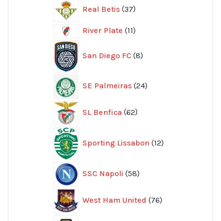
37
Real Betis
37
produkter
11
River Plate
11
produkter
8
San Diego FC
8
produkter
24
SE Palmeiras
24
produkter
62
SL Benfica
62
produkter
12
Sporting Lissabon
12
produkter
58
SSC Napoli
58
produkter
76
West Ham United
76
produkter
70