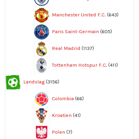
produkter
643
Manchester United F.C.
643
produkte
605
Paris Saint-Germain
605
produkter
1137
Real Madrid
1137
produkter
411
Tottenham Hotspur F.C.
411
produkter
3156
Landslag
3156
produkter
66
Colombia
66
produkter
41
Kroatien
41
produkter
7
Polen
7
produkter