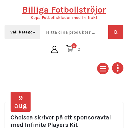
Hoppa
Billiga Fotbollströjor
till
innehåll
Köpa Fotbollskläder med fri frakt
0
0
9
aug
Chelsea skriver på ett sponsoravtal
med Infinite Players Kit