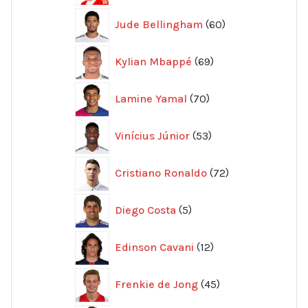
60
Jude Bellingham
60
produkter
69
Kylian Mbappé
69
produkter
70
Lamine Yamal
70
produkter
53
Vinícius Júnior
53
produkter
72
Cristiano Ronaldo
72
produkter
5
Diego Costa
5
produkter
12
Edinson Cavani
12
produkter
45
Frenkie de Jong
45
produkter