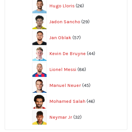
26
Hugo Lloris
26
produkter
29
Jadon Sancho
29
produkter
57
Jan Oblak
57
produkter
44
Kevin De Bruyne
44
produkter
86
Lionel Messi
86
produkter
45
Manuel Neuer
45
produkter
46
Mohamed Salah
46
produkter
32
Neymar Jr
32
produkter