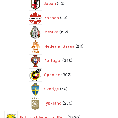
40
Japan
40
produkter
23
Kanada
23
produkter
192
Mexiko
192
produkter
211
Nederländerna
211
produkter
348
Portugal
348
produkter
307
Spanien
307
produkter
56
Sverige
56
produkter
250
Tyskland
250
produkter
3820
Fotbollskläder för Barn
3820