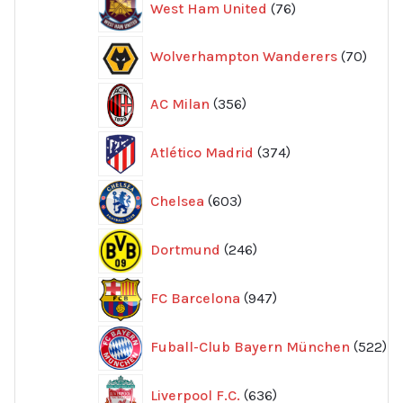
West Ham United
76
produkter
70
Wolverhampton Wanderers
70
produ
356
AC Milan
356
produkter
374
Atlético Madrid
374
produkter
603
Chelsea
603
produkter
246
Dortmund
246
produkter
947
FC Barcelona
947
produkter
52
Fuball-Club Bayern München
522
pr
636
Liverpool F.C.
636