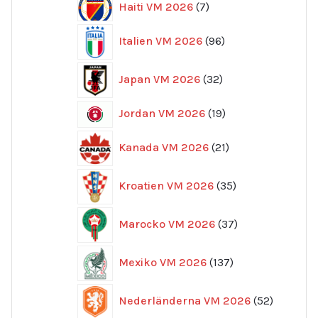
7
Haiti VM 2026
7
produkter
96
Italien VM 2026
96
produkter
32
Japan VM 2026
32
produkter
19
Jordan VM 2026
19
produkter
21
Kanada VM 2026
21
produkter
35
Kroatien VM 2026
35
produkter
37
Marocko VM 2026
37
produkter
137
Mexiko VM 2026
137
produkter
52
Nederländerna VM 2026
52
produkte