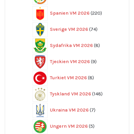
produkter
220
Spanien VM 2026
220
produkter
74
Sverige VM 2026
74
produkter
8
Sydafrika VM 2026
8
produkter
9
Tjeckien VM 2026
9
produkter
8
Turkiet VM 2026
8
produkter
148
Tyskland VM 2026
148
produkter
7
Ukraina VM 2026
7
produkter
5
Ungern VM 2026
5
produkter