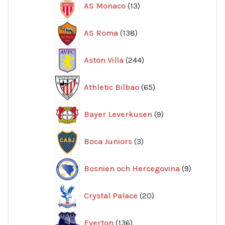
AS Monaco
13
produkter
138
AS Roma
138
produkter
244
Aston Villa
244
produkter
65
Athletic Bilbao
65
produkter
9
Bayer Leverkusen
9
produkter
3
Boca Juniors
3
produkter
9
Bosnien och Hercegovina
9
produkte
20
Crystal Palace
20
produkter
136
Everton
136