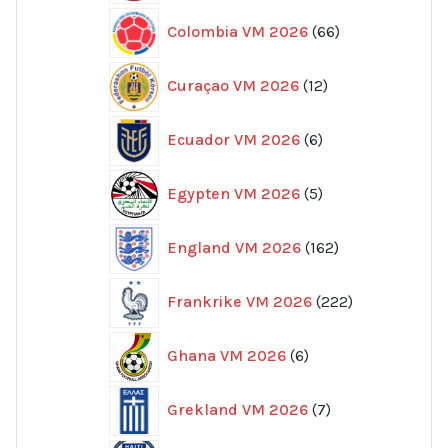
66
Colombia VM 2026
66
produkter
12
Curaçao VM 2026
12
produkter
6
Ecuador VM 2026
6
produkter
5
Egypten VM 2026
5
produkter
162
England VM 2026
162
produkter
222
Frankrike VM 2026
222
produkter
6
Ghana VM 2026
6
produkter
7
Grekland VM 2026
7
produkter