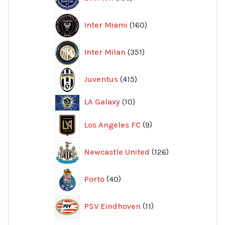
produkter
160
Inter Miami
160
produkter
351
Inter Milan
351
produkter
415
Juventus
415
produkter
10
LA Galaxy
10
produkter
9
Los Angeles FC
9
produkter
126
Newcastle United
126
produkter
40
Porto
40
produkter
11
PSV Eindhoven
11
produkter