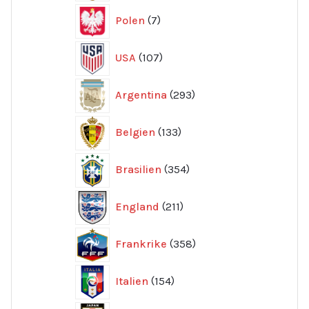
7
Polen
7
produkter
107
USA
107
produkter
293
Argentina
293
produkter
133
Belgien
133
produkter
354
Brasilien
354
produkter
211
England
211
produkter
358
Frankrike
358
produkter
154
Italien
154
produkter