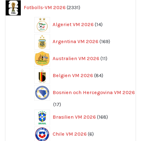
2331
Fotbolls-VM 2026
2331
produkter
14
Algeriet VM 2026
14
produkter
169
Argentina VM 2026
169
produkter
11
Australien VM 2026
11
produkter
84
Belgien VM 2026
84
produkter
Bosnien och Hercegovina VM 2026
17
17
produkter
168
Brasilien VM 2026
168
produkter
6
Chile VM 2026
6
produkter