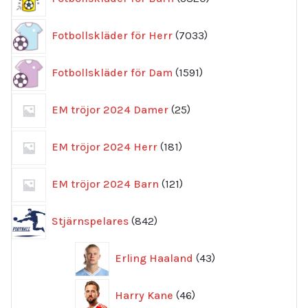
produkter
7033
Fotbollskläder för Herr
7033
produkter
1591
Fotbollskläder för Dam
1591
produkter
25
EM tröjor 2024 Damer
25
produkter
181
EM tröjor 2024 Herr
181
produkter
121
EM tröjor 2024 Barn
121
produkter
842
Stjärnspelares
842
produkter
43
Erling Haaland
43
produkter
46
Harry Kane
46
produkter