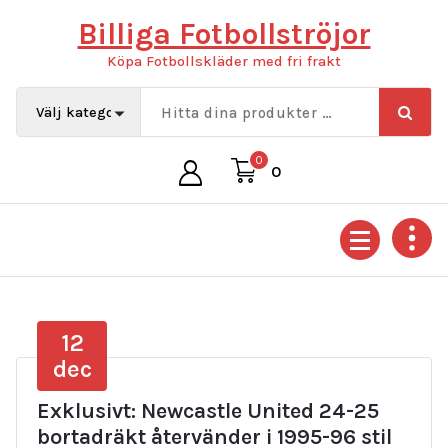
Hoppa
Billiga Fotbollströjor
till
innehåll
Köpa Fotbollskläder med fri frakt
0
0
12
dec
Exklusivt: Newcastle United 24-25
bortadräkt återvänder i 1995-96 stil