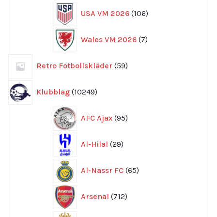
106
USA VM 2026
106
produkter
7
Wales VM 2026
7
produkter
59
Retro Fotbollskläder
59
produkter
10249
Klubblag
10249
produkter
95
AFC Ajax
95
produkter
29
Al-Hilal
29
produkter
65
Al-Nassr FC
65
produkter
712
Arsenal
712
produkter
13