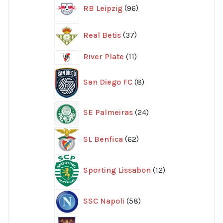
96
RB Leipzig
96
produkter
37
Real Betis
37
produkter
11
River Plate
11
produkter
8
San Diego FC
8
produkter
24
SE Palmeiras
24
produkter
62
SL Benfica
62
produkter
12
Sporting Lissabon
12
produkter
58
SSC Napoli
58
produkter
76