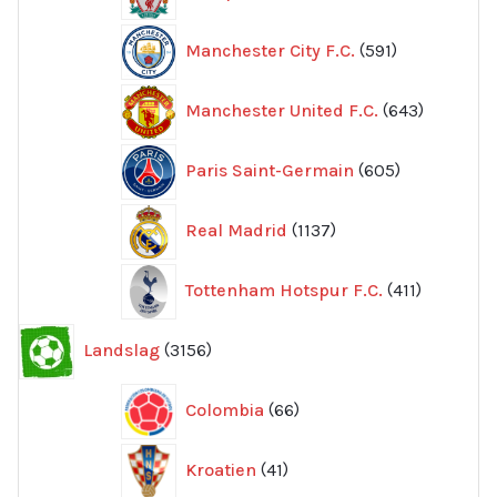
produkter
591
Manchester City F.C.
591
produkter
643
Manchester United F.C.
643
produkte
605
Paris Saint-Germain
605
produkter
1137
Real Madrid
1137
produkter
411
Tottenham Hotspur F.C.
411
produkter
3156
Landslag
3156
produkter
66
Colombia
66
produkter
41
Kroatien
41
produkter