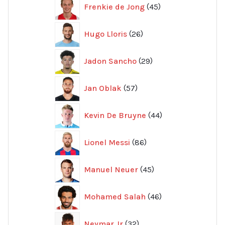
45
Frenkie de Jong
45
produkter
26
Hugo Lloris
26
produkter
29
Jadon Sancho
29
produkter
57
Jan Oblak
57
produkter
44
Kevin De Bruyne
44
produkter
86
Lionel Messi
86
produkter
45
Manuel Neuer
45
produkter
46
Mohamed Salah
46
produkter
32
Neymar Jr
32