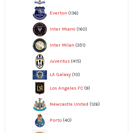
produkter
136
Everton
136
produkter
160
Inter Miami
160
produkter
351
Inter Milan
351
produkter
415
Juventus
415
produkter
10
LA Galaxy
10
produkter
9
Los Angeles FC
9
produkter
126
Newcastle United
126
produkter
40
Porto
40
produkter
11