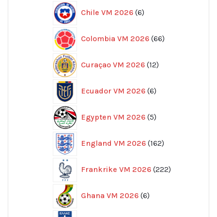
6
Chile VM 2026
6
produkter
66
Colombia VM 2026
66
produkter
12
Curaçao VM 2026
12
produkter
6
Ecuador VM 2026
6
produkter
5
Egypten VM 2026
5
produkter
162
England VM 2026
162
produkter
222
Frankrike VM 2026
222
produkter
6
Ghana VM 2026
6
produkter
7