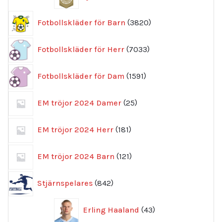
produkter
3820
Fotbollskläder för Barn
3820
produkter
7033
Fotbollskläder för Herr
7033
produkter
1591
Fotbollskläder för Dam
1591
produkter
25
EM tröjor 2024 Damer
25
produkter
181
EM tröjor 2024 Herr
181
produkter
121
EM tröjor 2024 Barn
121
produkter
842
Stjärnspelares
842
produkter
43
Erling Haaland
43
produkter