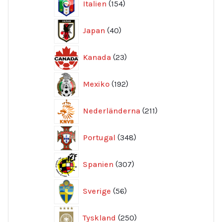
Italien
154
produkter
40
Japan
40
produkter
23
Kanada
23
produkter
192
Mexiko
192
produkter
211
Nederländerna
211
produkter
348
Portugal
348
produkter
307
Spanien
307
produkter
56
Sverige
56
produkter
250
Tyskland
250