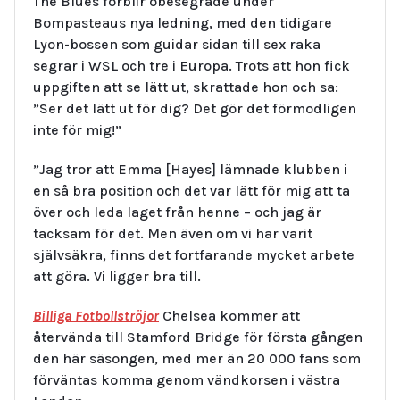
The Blues förblir obesegrade under
Bompasteaus nya ledning, med den tidigare
Lyon-bossen som guidar sidan till sex raka
segrar i WSL och tre i Europa. Trots att hon fick
uppgiften att se lätt ut, skrattade hon och sa:
”Ser det lätt ut för dig? Det gör det förmodligen
inte för mig!”
”Jag tror att Emma [Hayes] lämnade klubben i
en så bra position och det var lätt för mig att ta
över och leda laget från henne – och jag är
tacksam för det. Men även om vi har varit
självsäkra, finns det fortfarande mycket arbete
att göra. Vi ligger bra till.
Billiga Fotbollströjor
Chelsea kommer att
återvända till Stamford Bridge för första gången
den här säsongen, med mer än 20 000 fans som
förväntas komma genom vändkorsen i västra