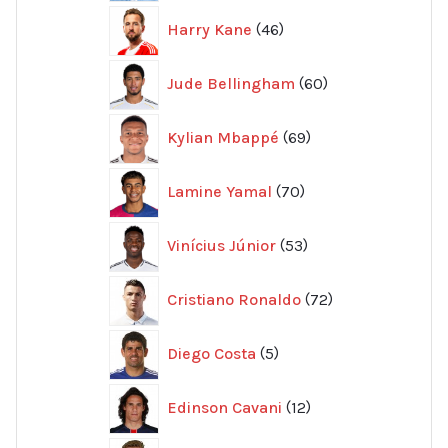
46
Harry Kane
46
produkter
60
Jude Bellingham
60
produkter
69
Kylian Mbappé
69
produkter
70
Lamine Yamal
70
produkter
53
Vinícius Júnior
53
produkter
72
Cristiano Ronaldo
72
produkter
5
Diego Costa
5
produkter
12
Edinson Cavani
12
produkter