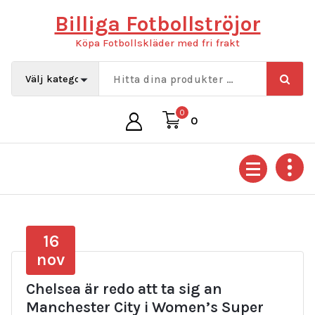
Hoppa
Billiga Fotbollströjor
till
innehåll
Köpa Fotbollskläder med fri frakt
0
0
16
nov
Chelsea är redo att ta sig an
Manchester City i Women’s Super