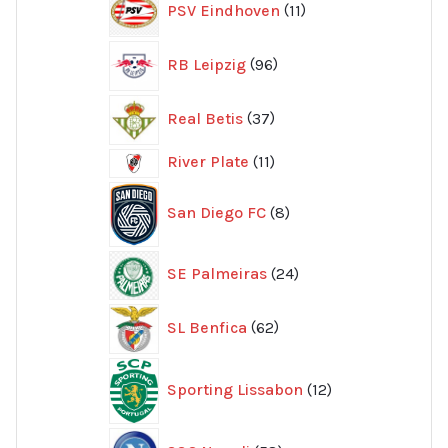
PSV Eindhoven
11
produkter
96
RB Leipzig
96
produkter
37
Real Betis
37
produkter
11
River Plate
11
produkter
8
San Diego FC
8
produkter
24
SE Palmeiras
24
produkter
62
SL Benfica
62
produkter
12
Sporting Lissabon
12
produkter
58