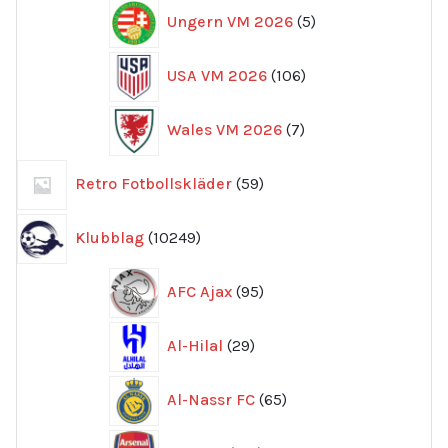
5
Ungern VM 2026
5
produkter
106
USA VM 2026
106
produkter
7
Wales VM 2026
7
produkter
59
Retro Fotbollskläder
59
produkter
10249
Klubblag
10249
produkter
95
AFC Ajax
95
produkter
29
Al-Hilal
29
produkter
65
Al-Nassr FC
65
produkter
712