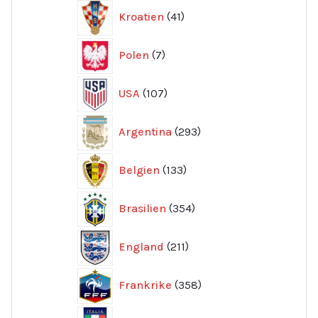
41
Kroatien
41
produkter
7
Polen
7
produkter
107
USA
107
produkter
293
Argentina
293
produkter
133
Belgien
133
produkter
354
Brasilien
354
produkter
211
England
211
produkter
358
Frankrike
358
produkter
154