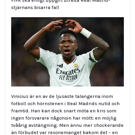
FIFA ska enligt uppgift utreda Real Madrid-
stjärnans bisarra fall
Vinicius är en av de ljusaste talangerna inom
fotboll och hörnstenen i Real Madrids nutid och
framtid. Han kan dock snart möta en kris som
ingen försvarare någonsin har mött: en möjlig
tvåårig avstängning. Men ännu mer chockerande
än förbudet var resonemanget bakom det – en