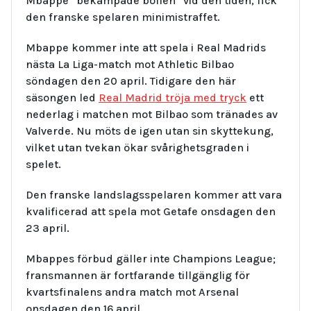
Mbappe ”bekämpade bollen” vid den tiden, fick
den franske spelaren minimistraffet.
Mbappe kommer inte att spela i Real Madrids
nästa La Liga-match mot Athletic Bilbao
söndagen den 20 april. Tidigare den här
säsongen led
Real Madrid tröja med tryck
ett
nederlag i matchen mot Bilbao som tränades av
Valverde. Nu möts de igen utan sin skyttekung,
vilket utan tvekan ökar svårighetsgraden i
spelet.
Den franske landslagsspelaren kommer att vara
kvalificerad att spela mot Getafe onsdagen den
23 april.
Mbappes förbud gäller inte Champions League;
fransmannen är fortfarande tillgänglig för
kvartsfinalens andra match mot Arsenal
onsdagen den 16 april.