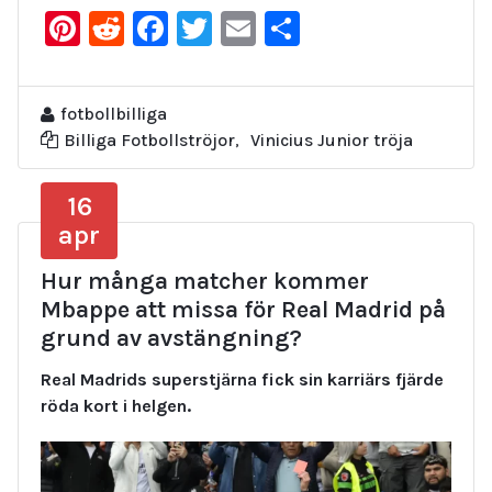
Pinterest
Reddit
Facebook
Twitter
Email
Dela
fotbollbilliga
Billiga Fotbollströjor
,
Vinicius Junior tröja
16
apr
Hur många matcher kommer
Mbappe att missa för Real Madrid på
grund av avstängning?
Real Madrids superstjärna fick sin karriärs fjärde
röda kort i helgen.