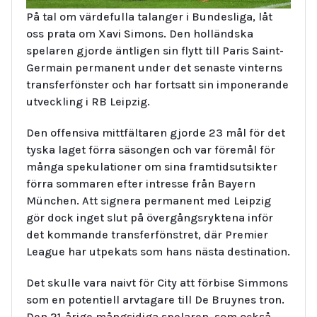
På tal om värdefulla talanger i Bundesliga, låt
oss prata om Xavi Simons. Den holländska
spelaren gjorde äntligen sin flytt till Paris Saint-
Germain permanent under det senaste vinterns
transferfönster och har fortsatt sin imponerande
utveckling i RB Leipzig.
Den offensiva mittfältaren gjorde 23 mål för det
tyska laget förra säsongen och var föremål för
många spekulationer om sina framtidsutsikter
förra sommaren efter intresse från Bayern
München. Att signera permanent med Leipzig
gör dock inget slut på övergångsryktena inför
det kommande transferfönstret, där Premier
League har utpekats som hans nästa destination.
Det skulle vara naivt för City att förbise Simmons
som en potentiell arvtagare till De Bruynes tron.
Den 21-årige mångsidiga spelaren, som också