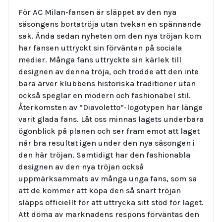
För AC Milan-fansen är släppet av den nya
säsongens bortatröja utan tvekan en spännande
sak. Ända sedan nyheten om den nya tröjan kom
har fansen uttryckt sin förväntan på sociala
medier. Många fans uttryckte sin kärlek till
designen av denna tröja, och trodde att den inte
bara ärver klubbens historiska traditioner utan
också speglar en modern och fashionabel stil.
Återkomsten av ”Diavoletto”-logotypen har länge
varit glada fans. Låt oss minnas lagets underbara
ögonblick på planen och ser fram emot att laget
når bra resultat igen under den nya säsongen i
den här tröjan. Samtidigt har den fashionabla
designen av den nya tröjan också
uppmärksammats av många unga fans, som sa
att de kommer att köpa den så snart tröjan
släpps officiellt för att uttrycka sitt stöd för laget.
Att döma av marknadens respons förväntas den