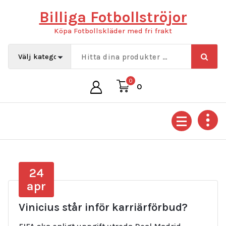
Hoppa
Billiga Fotbollströjor
till
innehåll
Köpa Fotbollskläder med fri frakt
0
0
24
apr
Vinicius står inför karriärförbud?