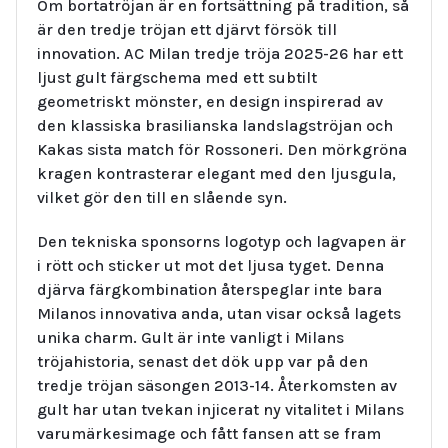
Om bortatröjan är en fortsättning på tradition, så
är den tredje tröjan ett djärvt försök till
innovation. AC Milan tredje tröja 2025-26 har ett
ljust gult färgschema med ett subtilt
geometriskt mönster, en design inspirerad av
den klassiska brasilianska landslagströjan och
Kakas sista match för Rossoneri. Den mörkgröna
kragen kontrasterar elegant med den ljusgula,
vilket gör den till en slående syn.
Den tekniska sponsorns logotyp och lagvapen är
i rött och sticker ut mot det ljusa tyget. Denna
djärva färgkombination återspeglar inte bara
Milanos innovativa anda, utan visar också lagets
unika charm. Gult är inte vanligt i Milans
tröjahistoria, senast det dök upp var på den
tredje tröjan säsongen 2013-14. Återkomsten av
gult har utan tvekan injicerat ny vitalitet i Milans
varumärkesimage och fått fansen att se fram