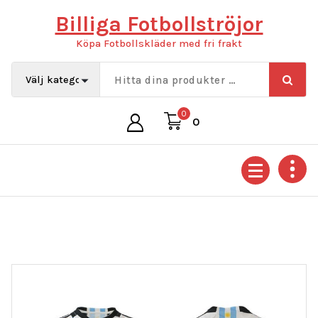
Hoppa
Billiga Fotbollströjor
till
innehåll
Köpa Fotbollskläder med fri frakt
0
0