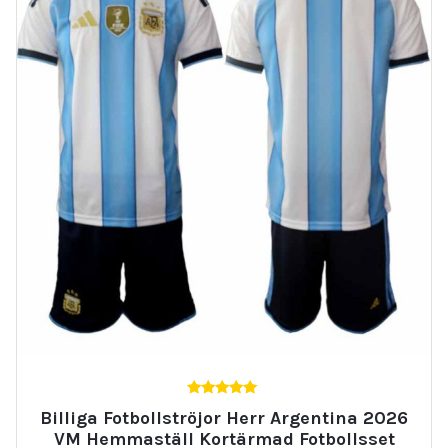
5.00
Billiga Fotbollströjor Herr Argentina 2026
av 5
VM Hemmaställ Kortärmad Fotbollsset