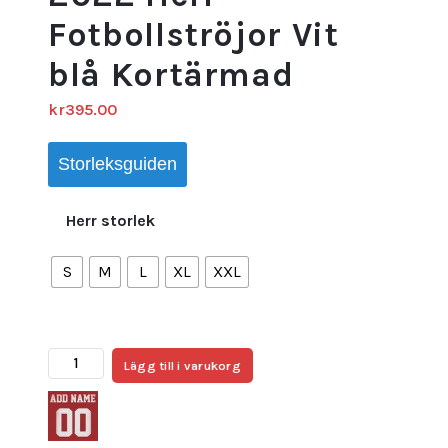
Fotbollströjor Vit
blå Kortärmad
kr
395.00
Storleksguiden
Herr storlek
S
M
L
XL
XXL
Argentina
Lägg till i varukorg
MONTIEL
#4
Hemmatröja