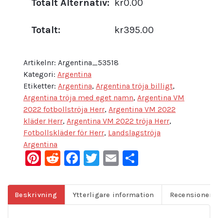
Totalt Alternativ:
kr0.00
Totalt:
kr395.00
Artikelnr:
Argentina_53518
Kategori:
Argentina
Etiketter:
Argentina
,
Argentina tröja billigt
,
Argentina tröja med eget namn
,
Argentina VM
2022 fotbollströja Herr
,
Argentina VM 2022
kläder Herr
,
Argentina VM 2022 tröja Herr
,
Fotbollskläder för Herr
,
Landslagströja
Argentina
Pinterest
Reddit
Facebook
Twitter
Email
Dela
Beskrivning
Ytterligare information
Recensioner (