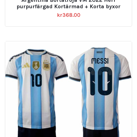
purpurfärgad Kortärmad + Korta byxor
kr
368.00