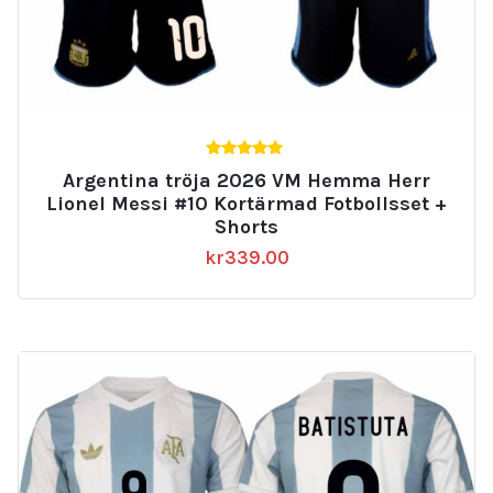
5.00
Argentina tröja 2026 VM Hemma Herr
av 5
Lionel Messi #10 Kortärmad Fotbollsset +
Shorts
kr
339.00