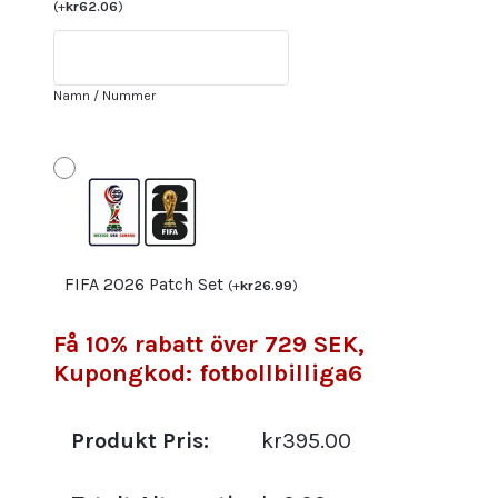
FIFA
(
+
kr
62.06
)
World
Cup
Qatar
Namn / Nummer
2022
Herr
Fotbollströjor
Vit
blå
Kortärmad
mängd
FIFA 2026 Patch Set
(
+
kr
26.99
)
Få 10% rabatt över 729 SEK,
Kupongkod: fotbollbilliga6
Produkt Pris:
kr395.00