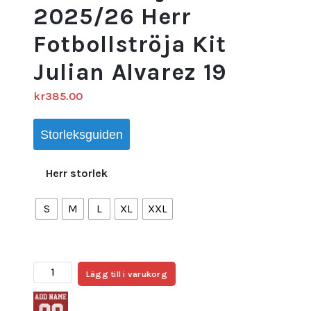
2025/26 Herr
Fotbollströja Kit
Julian Alvarez 19
kr
385.00
Storleksguiden
Herr storlek
S
M
L
XL
XXL
Atlético
Lägg till i varukorg
Madrid
Hemmatröja