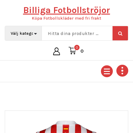
Hoppa
Billiga Fotbollströjor
till
innehåll
Köpa Fotbollskläder med fri frakt
0
0