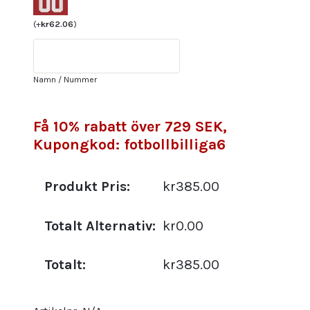
2025/26
Herr
(
+
kr
62.06
)
Fotbollströja
Kit
Julian
Namn / Nummer
Alvarez
19
mängd
Få 10% rabatt över 729 SEK,
Kupongkod: fotbollbilliga6
Produkt Pris:
kr385.00
Totalt Alternativ:
kr0.00
Totalt:
kr385.00