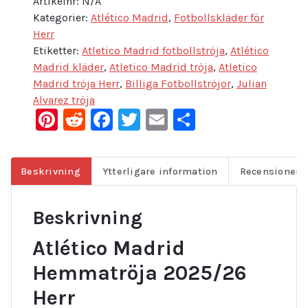
Artikelnr:
N/A
Kategorier:
Atlético Madrid
,
Fotbollskläder för
Herr
Etiketter:
Atletico Madrid fotbollströja
,
Atlético
Madrid kläder
,
Atletico Madrid tröja
,
Atletico
Madrid tröja Herr
,
Billiga Fotbollströjor
,
Julian
Alvarez tröja
Pinterest
Reddit
Facebook
Twitter
Email
Dela
Beskrivning
Ytterligare information
Recensioner (
Beskrivning
Atlético Madrid
Hemmatröja 2025/26
Herr