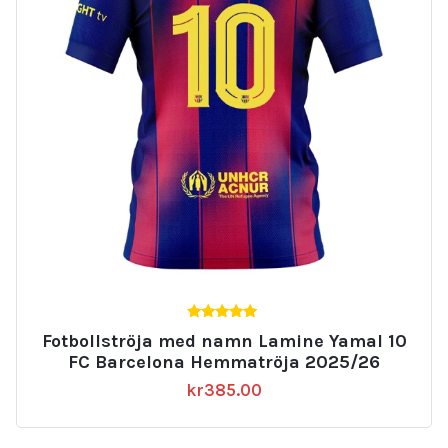
5.00
Fotbollströja med namn Lamine Yamal 10
av 5
FC Barcelona Hemmatröja 2025/26
kr
385.00