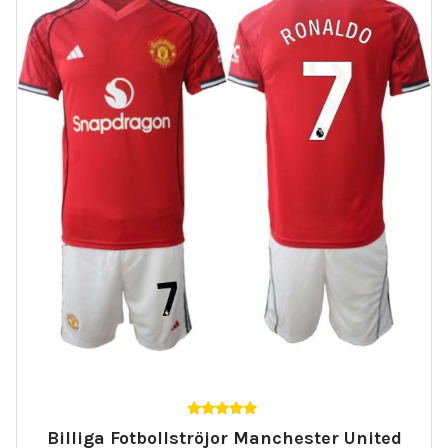
5.00
Billiga Fotbollströjor Manchester United
av 5