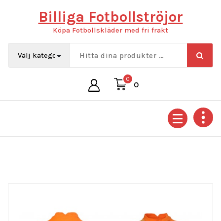
Hoppa
Billiga Fotbollströjor
till
innehåll
Köpa Fotbollskläder med fri frakt
0
0