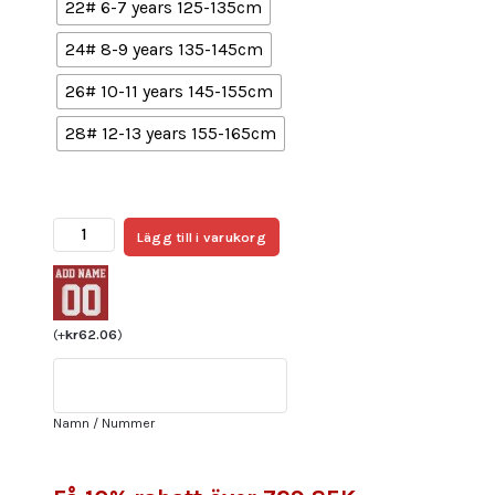
22# 6-7 years 125-135cm
24# 8-9 years 135-145cm
26# 10-11 years 145-155cm
28# 12-13 years 155-165cm
Atlético
Lägg till i varukorg
Madrid
Målvakt
Jan
Oblak
(
+
kr
62.06
)
#13
Replika
Tredje
Namn / Nummer
Tröja
Barn
2021/22