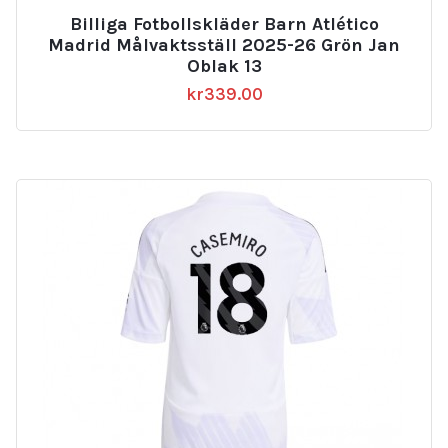
5.00
Billiga Fotbollskläder Barn Atlético
av 5
Madrid Målvaktsställ 2025-26 Grön Jan
Oblak 13
kr
339.00