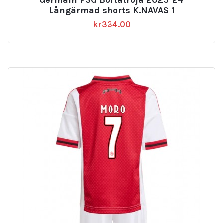
Germain PSG Bortatröja 2023-24
Långärmad shorts K.NAVAS 1
kr
334.00