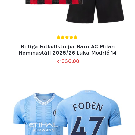
5.00
Billiga Fotbollströjor Barn AC Milan
av 5
Hemmaställ 2025/26 Luka Modrić 14
kr
336.00