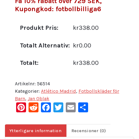
Få 10% rabatt över 729 SEK,
Orange
Kupongkod: fotbollbilliga6
Kortärmad
(+
Produkt Pris:
kr338.00
Korta
byxor)
mängd
Totalt Alternativ:
kr0.00
Totalt:
kr338.00
Artikelnr:
56514
Kategorier:
Atlético Madrid
,
Fotbollskläder för
Barn
,
Jan Oblak
Pinterest
Reddit
Facebook
Twitter
Email
Dela
Ytterligare information
Recensioner (0)