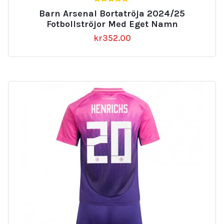
5.00
Barn Arsenal Bortatröja 2024/25
av 5
Fotbollströjor Med Eget Namn
kr
352.00