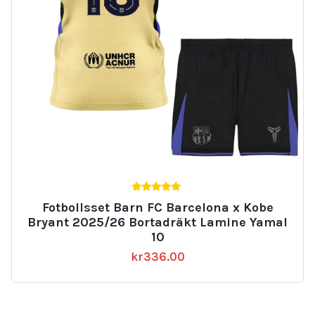
5.00
Fotbollsset Barn FC Barcelona x Kobe
av 5
Bryant 2025/26 Bortadräkt Lamine Yamal
10
kr
336.00