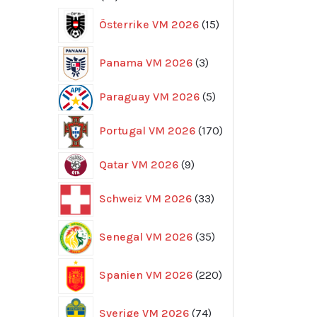
produkter
15
Österrike VM 2026
15
produkter
3
Panama VM 2026
3
produkter
5
Paraguay VM 2026
5
produkter
170
Portugal VM 2026
170
produkter
9
Qatar VM 2026
9
produkter
33
Schweiz VM 2026
33
produkter
35
Senegal VM 2026
35
produkter
220
Spanien VM 2026
220
produkter
74
Sverige VM 2026
74