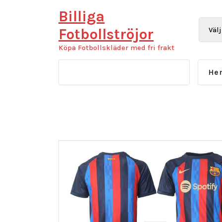
Hoppa
Billiga
till
innehåll
Fotbollströjor
Köpa Fotbollskläder med fri frakt
He