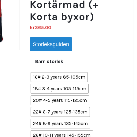
Kortärmad (+
Korta byxor)
kr
365.00
Storleksguiden
Barn storlek
16# 2-3 years 85-105cm
18# 3-4 years 105-115cm
20# 4-5 years 115-125cm
22# 6-7 years 125-135cm
24# 8-9 years 135-145cm
26# 10-11 years 145-155cm