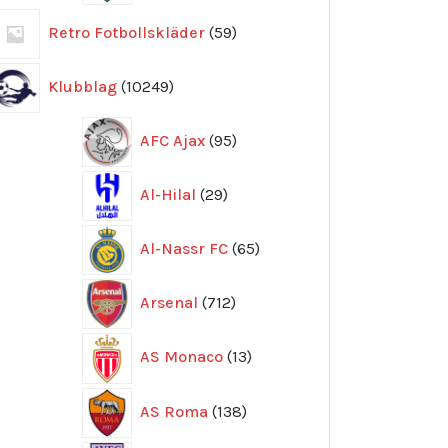
59
Retro Fotbollskläder
59
produkter
10249
Klubblag
10249
produkter
95
AFC Ajax
95
produkter
29
Al-Hilal
29
produkter
65
Al-Nassr FC
65
produkter
712
Arsenal
712
produkter
13
AS Monaco
13
produkter
138
AS Roma
138
produkter