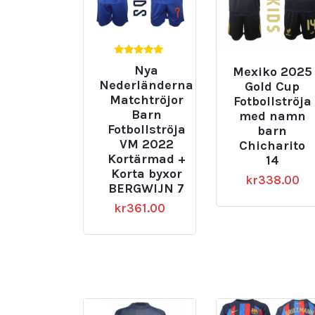
5.00
Nya
Mexiko 2025
av 5
Nederländerna
Gold Cup
Matchtröjor
Fotbollströja
Barn
med namn
Fotbollströja
barn
VM 2022
Chicharito
Kortärmad +
14
Korta byxor
kr
338.00
BERGWIJN 7
kr
361.00