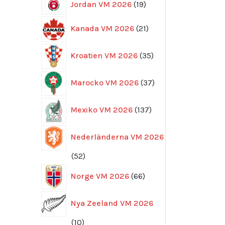
19
Jordan VM 2026
19
produkter
21
Kanada VM 2026
21
produkter
35
Kroatien VM 2026
35
produkter
37
Marocko VM 2026
37
produkter
137
Mexiko VM 2026
137
produkter
Nederländerna VM 2026
52
52
produkter
66
Norge VM 2026
66
produkter
Nya Zeeland VM 2026
10
10