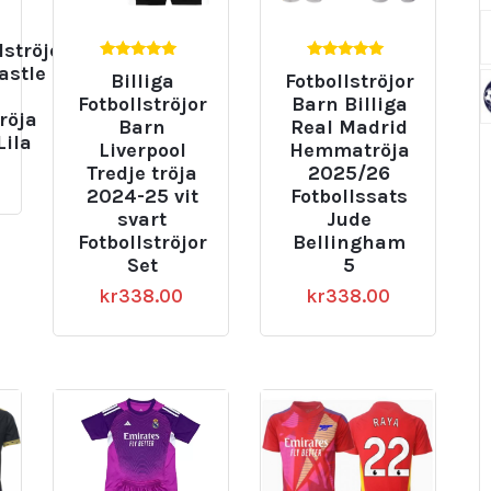
lströjor
5.00
5.00
astle
Billiga
Fotbollströjor
av 5
av 5
d
Fotbollströjor
Barn Billiga
röja
Barn
Real Madrid
Lila
Liverpool
Hemmatröja
Tredje tröja
2025/26
2024-25 vit
Fotbollssats
svart
Jude
Fotbollströjor
Bellingham
Set
5
kr
338.00
kr
338.00