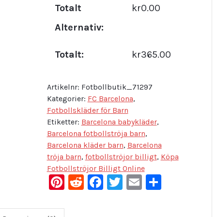
Totalt
kr0.00
Alternativ:
Totalt:
kr365.00
Artikelnr:
Fotbollbutik_71297
Kategorier:
FC Barcelona
,
Fotbollskläder för Barn
Etiketter:
Barcelona babykläder
,
Barcelona fotbollströja barn
,
Barcelona kläder barn
,
Barcelona
tröja barn
,
fotbollströjor billigt
,
Köpa
Fotbollströjor Billigt Online
Pinterest
Reddit
Facebook
Twitter
Email
Dela