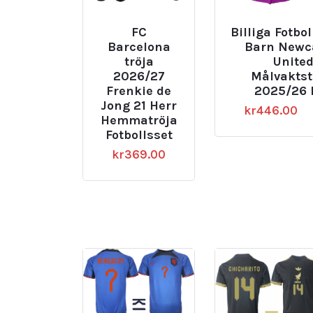
FC
Billiga Fotbol
Barcelona
Barn Newc
tröja
Unite
2026/27
Målvaktst
Frenkie de
2025/26 
Jong 21 Herr
kr
446.00
Hemmatröja
Fotbollsset
kr
369.00