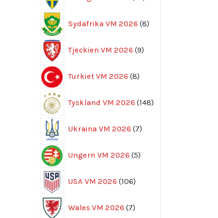
produkter
8
Sydafrika VM 2026
8
produkter
9
Tjeckien VM 2026
9
produkter
8
Turkiet VM 2026
8
produkter
148
Tyskland VM 2026
148
produkter
7
Ukraina VM 2026
7
produkter
5
Ungern VM 2026
5
produkter
106
USA VM 2026
106
produkter
7
Wales VM 2026
7
produkter