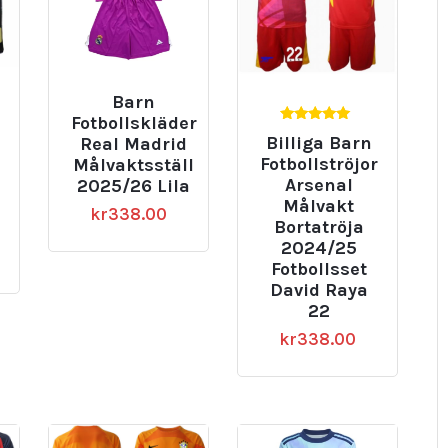
Barn
Fotbollskläder
5.00
Billiga Barn
Real Madrid
av 5
Fotbollströjor
Målvaktsställ
Arsenal
2025/26 Lila
Målvakt
kr
338.00
Bortatröja
2024/25
Fotbollsset
David Raya
22
kr
338.00