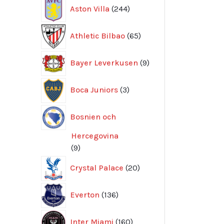
244
Aston Villa
244
produkter
65
Athletic Bilbao
65
produkter
9
Bayer Leverkusen
9
produkter
3
Boca Juniors
3
produkter
Bosnien och
Hercegovina
9
9
produkter
20
Crystal Palace
20
produkter
136
Everton
136
produkter
160
Inter Miami
160