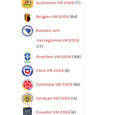
Australien VM 2026
11
produkter
84
Belgien VM 2026
84
produkter
Bosnien och
Hercegovina VM 2026
17
17
produkter
168
Brasilien VM 2026
168
produkter
6
Chile VM 2026
6
produkter
66
Colombia VM 2026
66
produkter
12
Curaçao VM 2026
12
produkter
6
Ecuador VM 2026
6
produkter