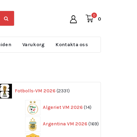
0
0
uiden
Varukorg
Kontakta oss
2331
Fotbolls-VM 2026
2331
produkter
14
Algeriet VM 2026
14
produkter
169
Argentina VM 2026
169
produkter
11