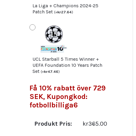
La Liga + Champions 2024-25
Patch Set
(
+
kr
27.64
)
UCL Starball 5 Times Winner +
UEFA Foundation 10 Years Patch
Set
(
+
kr
47.46
)
Få 10% rabatt över 729
SEK, Kupongkod:
fotbollbilliga6
Produkt Pris:
kr365.00