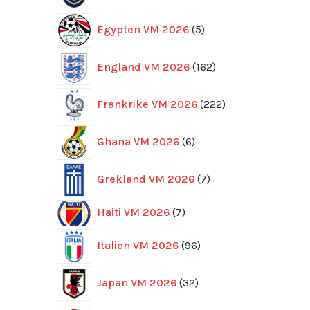
5
Egypten VM 2026
5
produkter
162
England VM 2026
162
produkter
222
Frankrike VM 2026
222
produkter
6
Ghana VM 2026
6
produkter
7
Grekland VM 2026
7
produkter
7
Haiti VM 2026
7
produkter
96
Italien VM 2026
96
produkter
32
Japan VM 2026
32
produkter