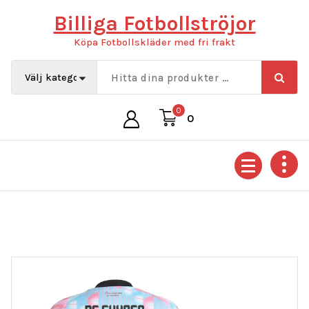
Hoppa
Billiga Fotbollströjor
till
innehåll
Köpa Fotbollskläder med fri frakt
0
0