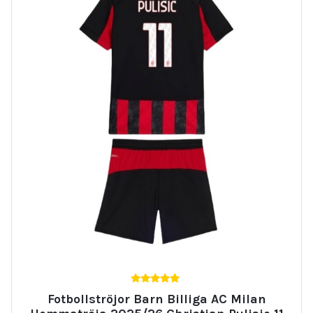
5.00
Fotbollströjor Barn Billiga AC Milan
av 5