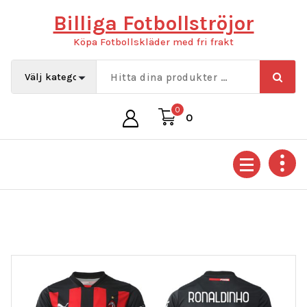
Hoppa
Billiga Fotbollströjor
till
innehåll
Köpa Fotbollskläder med fri frakt
0
0