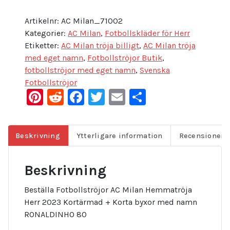
Artikelnr:
AC Milan_71002
Kategorier:
AC Milan
,
Fotbollskläder för Herr
Etiketter:
AC Milan tröja billigt
,
AC Milan tröja
med eget namn
,
Fotbollströjor Butik
,
fotbollströjor med eget namn
,
Svenska
Fotbollströjor
Pinterest
Reddit
Facebook
Twitter
Email
Dela
Beskrivning
Ytterligare information
Recensioner (
Beskrivning
Beställa Fotbollströjor AC Milan Hemmatröja
Herr 2023 Kortärmad + Korta byxor med namn
RONALDINHO 80