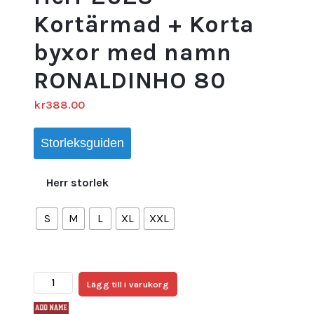
Kortärmad + Korta
byxor med namn
RONALDINHO 80
kr
388.00
Storleksguiden
Herr storlek
S
M
L
XL
XXL
Beställa
Lägg till i varukorg
Fotbollströjor
AC