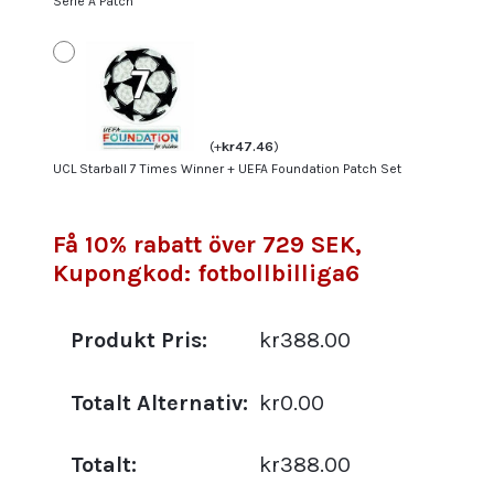
Serie A Patch
(
+
kr
47.46
)
UCL Starball 7 Times Winner + UEFA Foundation Patch Set
Få 10% rabatt över 729 SEK,
Kupongkod: fotbollbilliga6
Produkt Pris:
kr388.00
Totalt Alternativ:
kr0.00
Totalt:
kr388.00