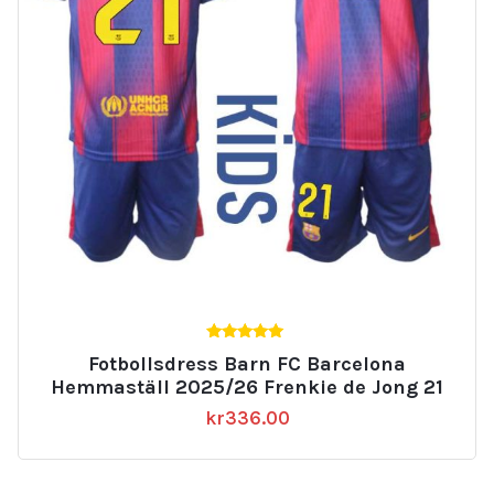
5.00
Fotbollsdress Barn FC Barcelona
av 5
Hemmaställ 2025/26 Frenkie de Jong 21
kr
336.00