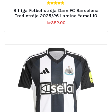
5.00
Billiga Fotbollströja Dam FC Barcelona
av 5
Tredjetröja 2025/26 Lamine Yamal 10
kr
382.00