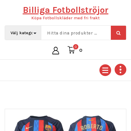
Hoppa
Billiga Fotbollströjor
till
innehåll
Köpa Fotbollskläder med fri frakt
0
0