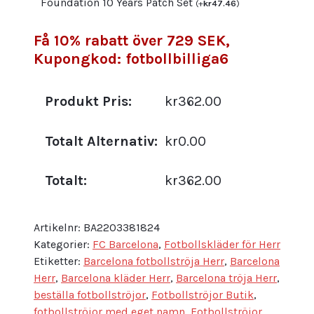
Foundation 10 Years Patch Set
(
+
kr
47.46
)
Få 10% rabatt över 729 SEK,
Kupongkod: fotbollbilliga6
Produkt Pris:
kr362.00
Totalt Alternativ:
kr0.00
Totalt:
kr362.00
Artikelnr:
BA2203381824
Kategorier:
FC Barcelona
,
Fotbollskläder för Herr
Etiketter:
Barcelona fotbollströja Herr
,
Barcelona
Herr
,
Barcelona kläder Herr
,
Barcelona tröja Herr
,
beställa fotbollströjor
,
Fotbollströjor Butik
,
fotbollströjor med eget namn
,
Fotbollströjor