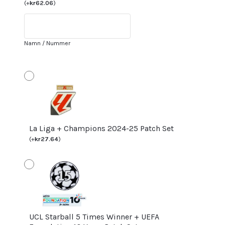
Hemmatröja
(
+
kr
62.06
)
Herr
Kortärmad
med
Namn / Nummer
tryck
ROBERTO
20
mängd
La Liga + Champions 2024-25 Patch Set
(
+
kr
27.64
)
UCL Starball 5 Times Winner + UEFA