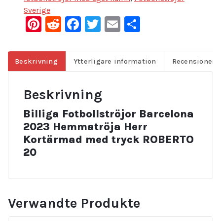
Sverige
Pinterest
Reddit
Facebook
Twitter
Email
Dela
Beskrivning
Ytterligare information
Recensioner (
Beskrivning
Billiga Fotbollströjor Barcelona
2023 Hemmatröja Herr
Kortärmad med tryck ROBERTO
20
Verwandte Produkte