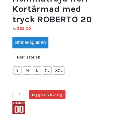
Kortärmad med
tryck ROBERTO 20
kr
362.00
Storleksguiden
Herr storlek
S
M
L
XL
XXL
Billiga
Lägg till i varukorg
Fotbollströjor
Barcelona
2023