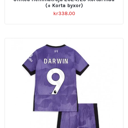
(+ Korta byxor)
kr
338.00