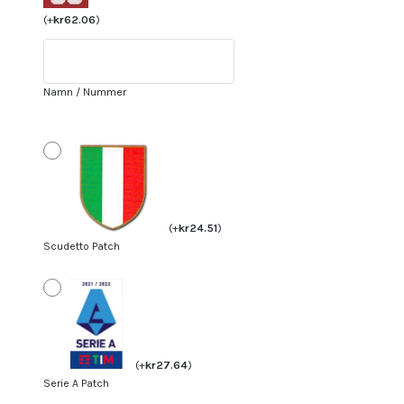
Milan
(
+
kr
62.06
)
Hemmatröja
2023-
24
Namn / Nummer
Kortärmad
+
Korta
byxor
Olivier
Giroud
(
+
kr
24.51
)
9
Scudetto Patch
mängd
(
+
kr
27.64
)
Serie A Patch