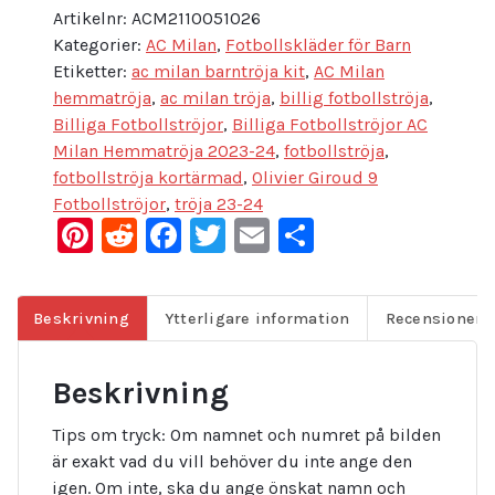
Artikelnr:
ACM2110051026
Kategorier:
AC Milan
,
Fotbollskläder för Barn
Etiketter:
ac milan barntröja kit
,
AC Milan
hemmatröja
,
ac milan tröja
,
billig fotbollströja
,
Billiga Fotbollströjor
,
Billiga Fotbollströjor AC
Milan Hemmatröja 2023-24
,
fotbollströja
,
fotbollströja kortärmad
,
Olivier Giroud 9
Fotbollströjor
,
tröja 23-24
Pinterest
Reddit
Facebook
Twitter
Email
Dela
Beskrivning
Ytterligare information
Recensioner (
Beskrivning
Tips om tryck: Om namnet och numret på bilden
är exakt vad du vill behöver du inte ange den
igen. Om inte, ska du ange önskat namn och