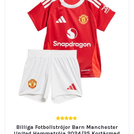
5.00
Billiga Fotbollströjor Barn Manchester
av 5
United Hemmatröja 2024/25 Kortärmad