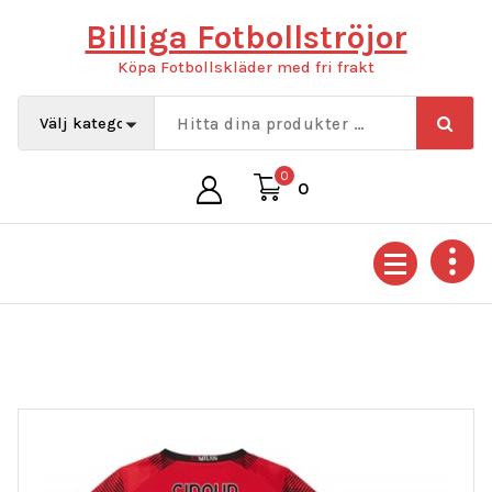
Hoppa
Billiga Fotbollströjor
till
innehåll
Köpa Fotbollskläder med fri frakt
0
0