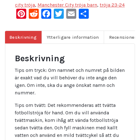
city tröja
,
Manchester City tröja barn
,
tröja 23-24
Pinterest
Reddit
Facebook
Twitter
Email
Dela
Beskrivning
Ytterligare information
Recensioner (
Beskrivning
Tips om tryck: Om namnet och numret på bilden
är exakt vad du vill behöver du inte ange den
igen. Om inte, ska du ange önskat namn och
nummer.
Tips om tvätt: Det rekommenderas att tvätta
fotbollströja för hand. Om du vill använda
tvättmaskin, kom ihåg att vända fotbollströja
sedan tvätta den. Och fyll maskinen med kallt
vatten och använd en mild tvättcykel så att du