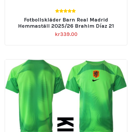
5.00
Fotbollskläder Barn Real Madrid
av 5
Hemmaställ 2025/26 Brahim Díaz 21
kr
339.00