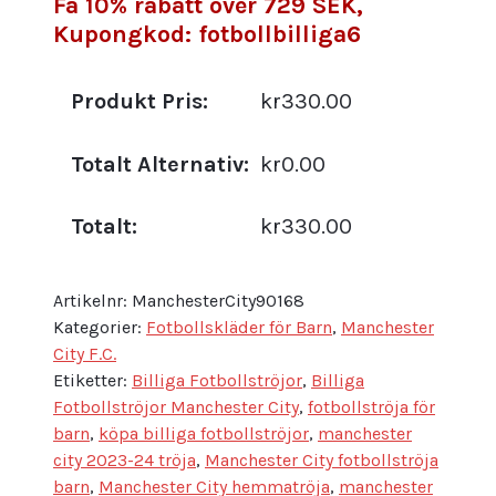
Få 10% rabatt över 729 SEK,
Kupongkod: fotbollbilliga6
Produkt Pris:
kr330.00
Totalt Alternativ:
kr0.00
Totalt:
kr330.00
Artikelnr:
ManchesterCity90168
Kategorier:
Fotbollskläder för Barn
,
Manchester
City F.C.
Etiketter:
Billiga Fotbollströjor
,
Billiga
Fotbollströjor Manchester City
,
fotbollströja för
barn
,
köpa billiga fotbollströjor
,
manchester
city 2023-24 tröja
,
Manchester City fotbollströja
barn
,
Manchester City hemmatröja
,
manchester