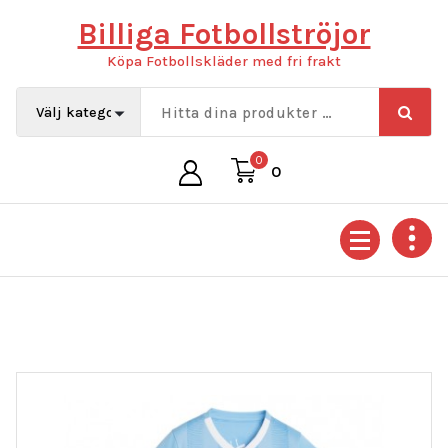
Hoppa
Billiga Fotbollströjor
till
innehåll
Köpa Fotbollskläder med fri frakt
0
0