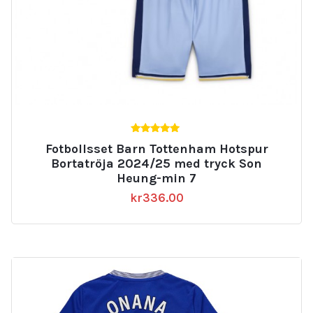
5.00
Fotbollsset Barn Tottenham Hotspur
av 5
Bortatröja 2024/25 med tryck Son
Heung-min 7
kr
336.00