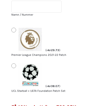
Hemmatröja
2023/24
Kortärmad
Namn / Nummer
(+
Korta
byxor)
mängd
(
+
kr
29.73
)
Premier League Champions 2021-22 Patch
(
+
kr
38.07
)
UCL Starball + UEFA Foundation Patch Set