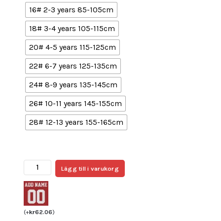
16# 2-3 years 85-105cm
18# 3-4 years 105-115cm
20# 4-5 years 115-125cm
22# 6-7 years 125-135cm
24# 8-9 years 135-145cm
26# 10-11 years 145-155cm
28# 12-13 years 155-165cm
Billiga
Lägg till i varukorg
Fotbollströjor
Barn
Manchester
City
(
+
kr
62.06
)