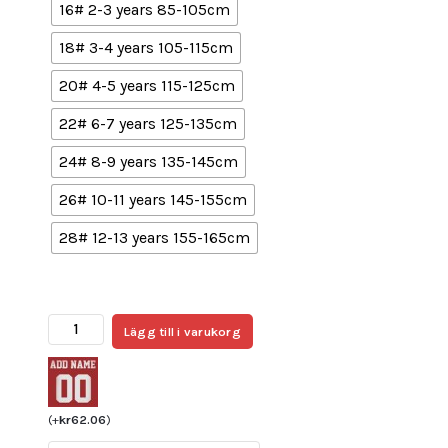
16# 2-3 years 85-105cm
18# 3-4 years 105-115cm
20# 4-5 years 115-125cm
22# 6-7 years 125-135cm
24# 8-9 years 135-145cm
26# 10-11 years 145-155cm
28# 12-13 years 155-165cm
Billiga Fotbollströjor
Lägg till i varukorg
Barn
RB
Leipzig
Bortatröja
(
+
kr
62.06
)
2024/25