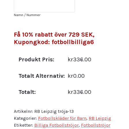
Lutsharel
Geertruida
Namn / Nummer
3
mängd
Få 10% rabatt över 729 SEK,
Kupongkod: fotbollbilliga6
Produkt Pris:
kr336.00
Totalt Alternativ:
kr0.00
Totalt:
kr336.00
Artikelnr:
RB Leipzig tröja-13
Kategorier:
Fotbollskläder för Barn
,
RB Leipzig
Etiketter:
Billiga Fotbollströjor
,
Fotbollströjor