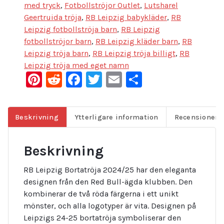
med tryck
,
Fotbollströjor Outlet
,
Lutsharel
Geertruida tröja
,
RB Leipzig babykläder
,
RB
Leipzig fotbollströja barn
,
RB Leipzig
fotbollströjor barn
,
RB Leipzig kläder barn
,
RB
Leipzig tröja barn
,
RB Leipzig tröja billigt
,
RB
Leipzig tröja med eget namn
Pinterest
Reddit
Facebook
Twitter
Email
Dela
Beskrivning
Ytterligare information
Recensioner (
Beskrivning
RB Leipzig Bortatröja 2024/25 har den eleganta
designen från den Red Bull-ägda klubben. Den
kombinerar de två röda färgerna i ett unikt
mönster, och alla logotyper är vita. Designen på
Leipzigs 24-25 bortatröja symboliserar den