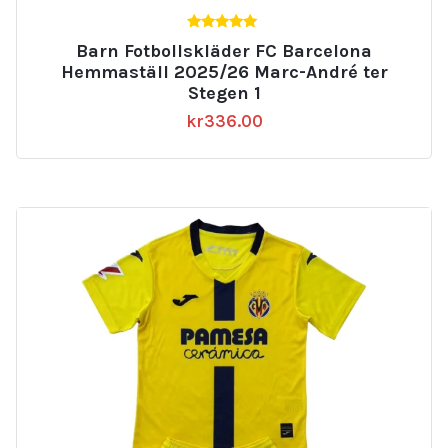
5.00
Barn Fotbollskläder FC Barcelona
av 5
Hemmaställ 2025/26 Marc-André ter
Stegen 1
kr
336.00