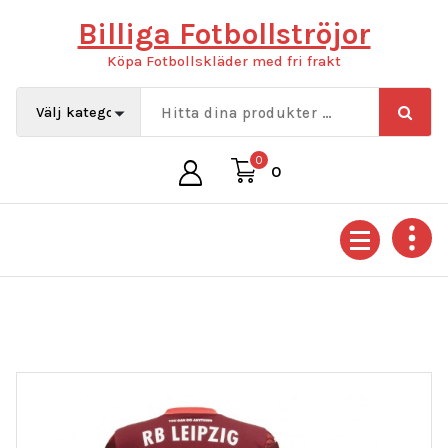
Hoppa
Billiga Fotbollströjor
till
innehåll
Köpa Fotbollskläder med fri frakt
0
0