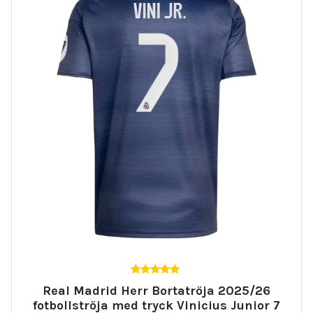
5.00
Real Madrid Herr Bortatröja 2025/26
av 5
fotbollströja med tryck Vinicius Junior 7