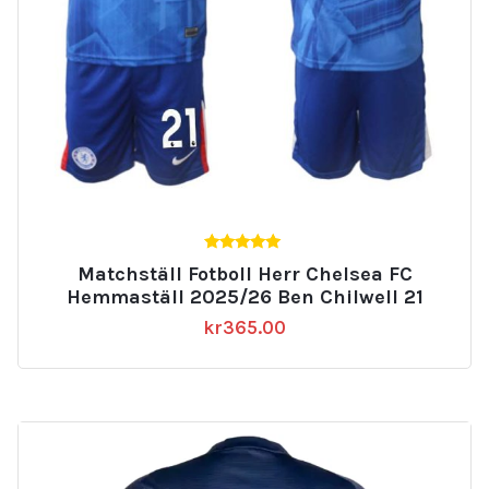
5.00
Matchställ Fotboll Herr Chelsea FC
av 5
Hemmaställ 2025/26 Ben Chilwell 21
kr
365.00