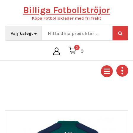
Hoppa
Billiga Fotbollströjor
till
innehåll
Köpa Fotbollskläder med fri frakt
0
0