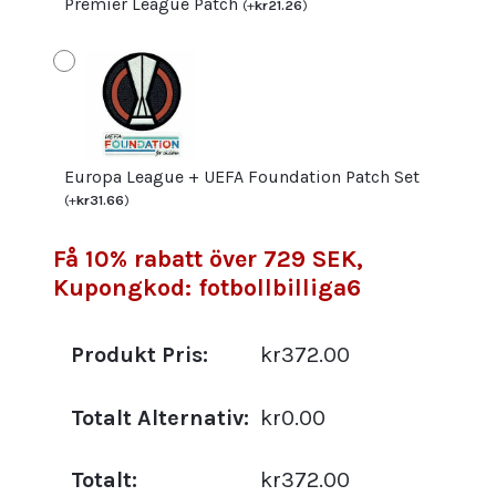
Premier League Patch
(
+
kr
21.26
)
Europa League + UEFA Foundation Patch Set
(
+
kr
31.66
)
Få 10% rabatt över 729 SEK,
Kupongkod: fotbollbilliga6
Produkt Pris:
kr372.00
Totalt Alternativ:
kr0.00
Totalt:
kr372.00