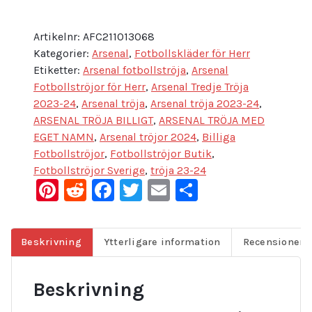
Artikelnr:
AFC211013068
Kategorier:
Arsenal
,
Fotbollskläder för Herr
Etiketter:
Arsenal fotbollströja
,
Arsenal
Fotbollströjor för Herr
,
Arsenal Tredje Tröja
2023-24
,
Arsenal tröja
,
Arsenal tröja 2023-24
,
ARSENAL TRÖJA BILLIGT
,
ARSENAL TRÖJA MED
EGET NAMN
,
Arsenal tröjor 2024
,
Billiga
Fotbollströjor
,
Fotbollströjor Butik
,
Fotbollströjor Sverige
,
tröja 23-24
Pinterest
Reddit
Facebook
Twitter
Email
Dela
Beskrivning
Ytterligare information
Recensioner (
Beskrivning