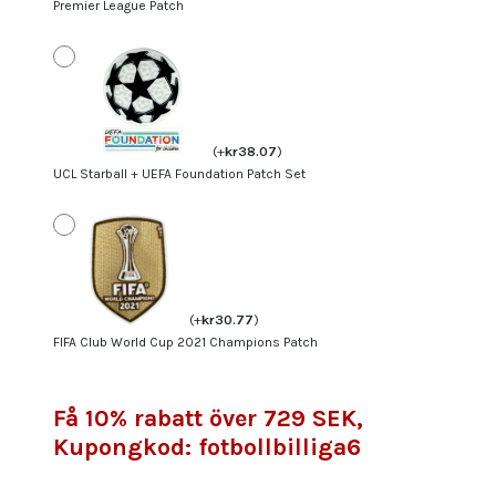
Premier League Patch
(
+
kr
38.07
)
UCL Starball + UEFA Foundation Patch Set
(
+
kr
30.77
)
FIFA Club World Cup 2021 Champions Patch
Få 10% rabatt över 729 SEK,
Kupongkod: fotbollbilliga6