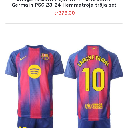
Germain PSG 23-24 Hemmatröja tröja set
kr
378.00