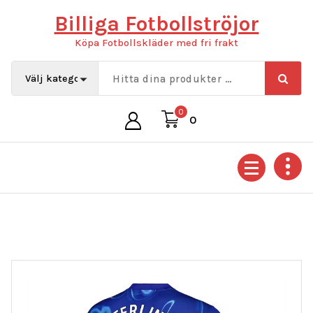
Hoppa
Billiga Fotbollströjor
till
innehåll
Köpa Fotbollskläder med fri frakt
0
0