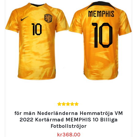
5.00
för män Nederländerna Hemmatröja VM
av 5
2022 Kortärmad MEMPHIS 10 Billiga
Fotbollströjor
kr
368.00