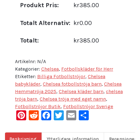
Produkt Pris:
kr385.00
Totalt Alternativ:
kr0.00
Totalt:
kr385.00
Artikelnr:
N/A
Kategorier:
Chelsea
,
Fotbollskläder för Herr
Etiketter:
Billiga Fotbollströjor
,
Chelsea
babykläder
,
Chelsea fotbollströja barn
,
Chelsea
Hemmatröja 2025
,
Chelsea kläder barn
,
chelsea
tröja barn
,
Chelsea tröja med eget namn
,
Fotbollströjor Butik
,
Fotbollströjor Sverige
Pinterest
Reddit
Facebook
Twitter
Email
Dela
Beskrivning
Ytterligare information
Recensioner (