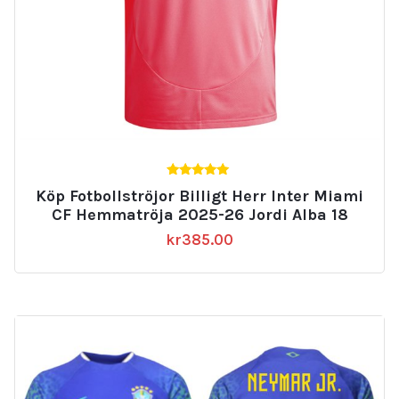
5.00
Köp Fotbollströjor Billigt Herr Inter Miami
av 5
CF Hemmatröja 2025-26 Jordi Alba 18
kr
385.00