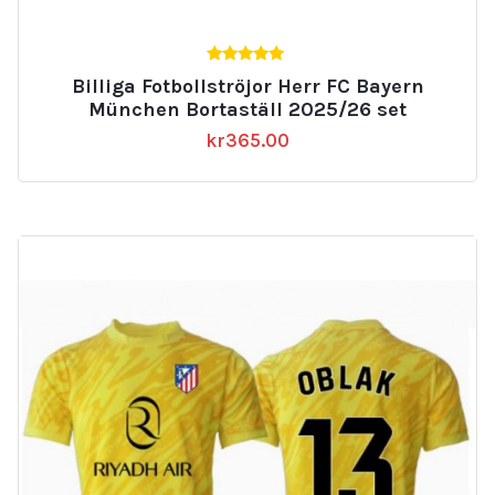
5.00
Billiga Fotbollströjor Herr FC Bayern
av 5
München Bortaställ 2025/26 set
kr
365.00