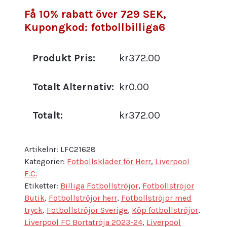
Få 10% rabatt över 729 SEK,
Kupongkod: fotbollbilliga6
Produkt Pris:
kr372.00
Totalt Alternativ:
kr0.00
Totalt:
kr372.00
Artikelnr:
LFC21628
Kategorier:
Fotbollskläder för Herr
,
Liverpool
F.C.
Etiketter:
Billiga Fotbollströjor
,
Fotbollströjor
Butik
,
Fotbollströjor herr
,
Fotbollströjor med
tryck
,
Fotbollströjor Sverige
,
Köp fotbollströjor
,
Liverpool FC Bortatröja 2023-24
,
Liverpool