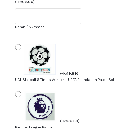
FC
(
+
kr
62.06
)
Bortatröja
2023-
24
Namn / Nummer
fotbollströja
set
Kaide
Gordon
49
mängd
(
+
kr
19.89
)
UCL Starball 6 Times Winner + UEFA Foundation Patch Set
(
+
kr
26.59
)
Premier League Patch