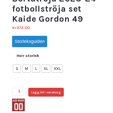
fotbollströja set
Kaide Gordon 49
kr
372.00
Storleksguiden
Herr storlek
S
M
L
XL
XXL
Billiga
Lägg till i varukorg
Fotbollströjor
Herr
Liverpool