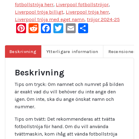
fotbollströja herr
,
Liverpool fotbollströjor
,
Liverpool tröja billigt
,
Liverpool tröja herr
,
Liverpool tröja med eget namn
,
tröjor 2024-25
Pinterest
Reddit
Facebook
Twitter
Email
Dela
Beskrivning
Ytterligare information
Recensioner (
Beskrivning
Tips om tryck: Om namnet och numret på bilden
är exakt vad du vill behöver du inte ange den
igen. Om inte, ska du ange önskat namn och
nummer.
Tips om tvätt: Det rekommenderas att tvätta
fotbollströja för hand. Om du vill använda
tvättmaskin, kom ihåg att vända fotbollströja