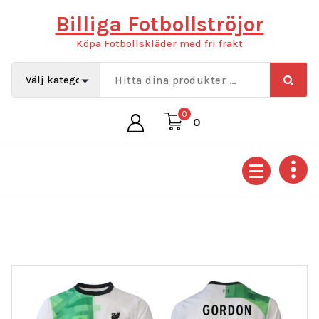
Hoppa
Billiga Fotbollströjor
till
innehåll
Köpa Fotbollskläder med fri frakt
0
0