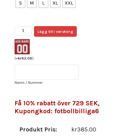
S
M
L
XL
XXL
Billiga Fotbollströjor
Lägg till i varukorg
Herr
Newcastle
United
Bortatröja
(
+
kr
62.06
)
2024/25
Bruno
Guimaraes
Namn / Nummer
39
mängd
Få 10% rabatt över 729 SEK,
Kupongkod: fotbollbilliga6
Produkt Pris:
kr385.00