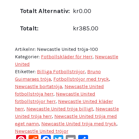
Totalt Alternativ:
kr0.00
Totalt:
kr385.00
Artikelnr:
Newcastle United tröja-100
Kategorier:
Fotbollskläder för Herr
,
Newcastle
United
Etiketter:
Billiga Fotbollströjor
,
Bruno
Guimaraes tröja
,
Fotbollströjor med tryck
,
Newcastle bortatröja
,
Newcastle United
fotbollströja herr
,
Newcastle United
fotbollströjor herr
,
Newcastle United kläder
herr
,
Newcastle United tröja billigt
,
Newcastle
United tröja herr
,
Newcastle United tröja med
eget namn
,
Newcastle United tröja med tryck
,
Newcastle United tröjor