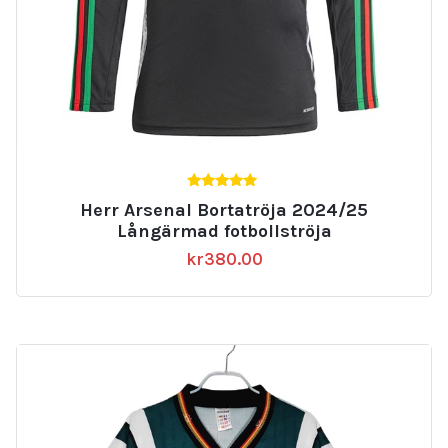
5.00
Herr Arsenal Bortatröja 2024/25
av 5
Långärmad fotbollströja
kr
380.00