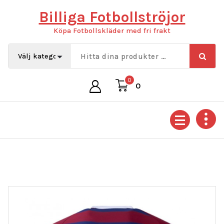
Hoppa
Billiga Fotbollströjor
till
innehåll
Köpa Fotbollskläder med fri frakt
0
0