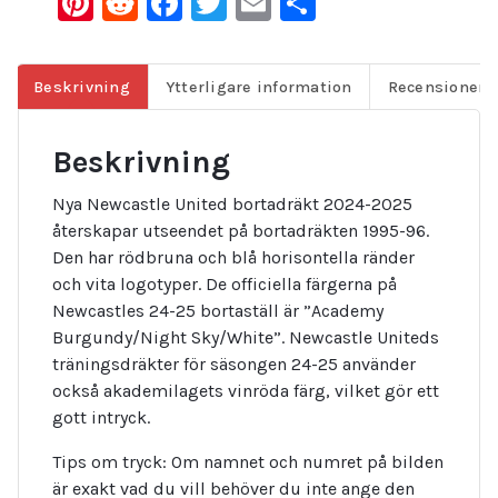
Pinterest
Reddit
Facebook
Twitter
Email
Dela
Beskrivning
Ytterligare information
Recensioner (
Beskrivning
Nya Newcastle United bortadräkt 2024-2025
återskapar utseendet på bortadräkten 1995-96.
Den har rödbruna och blå horisontella ränder
och vita logotyper. De officiella färgerna på
Newcastles 24-25 bortaställ är ”Academy
Burgundy/Night Sky/White”. Newcastle Uniteds
träningsdräkter för säsongen 24-25 använder
också akademilagets vinröda färg, vilket gör ett
gott intryck.
Tips om tryck: Om namnet och numret på bilden
är exakt vad du vill behöver du inte ange den