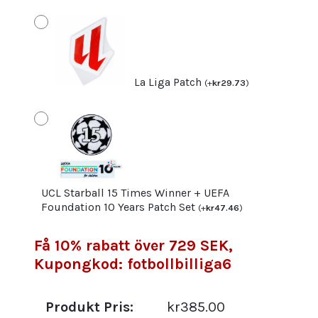
La Liga Patch
(
+
kr
29.73
)
UCL Starball 15 Times Winner + UEFA
Foundation 10 Years Patch Set
(
+
kr
47.46
)
Få 10% rabatt över 729 SEK,
Kupongkod: fotbollbilliga6
Produkt Pris:
kr385.00