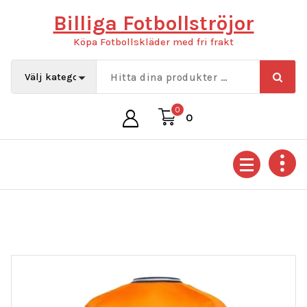
Hoppa
Billiga Fotbollströjor
till
innehåll
Köpa Fotbollskläder med fri frakt
0
0