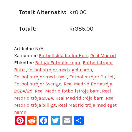
Totalt Alternativ:
kr0.00
Totalt:
kr385.00
Artikelnr:
N/A
Kategorier:
Fotbollskläder för Herr
,
Real Madrid
Etiketter:
Billiga Fotbollströjor
,
Fotbollströjor
Butik
,
fotbollströjor med eget namn
,
Fotbollströjor med tryck
,
Fotbollströjor Outlet
,
Fotbollströjor Sverige
,
Real Madrid Bortatröja
2024/25
,
Real Madrid fotbollströja barn
,
Real
Madrid tröja 2024
,
Real Madrid tröja barn
,
Real
Madrid tröja billigt
,
Real Madrid tröja med eget
namn
Pinterest
Reddit
Facebook
Twitter
Email
Dela