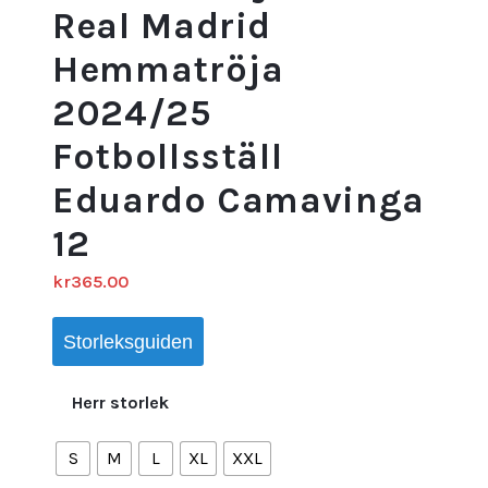
Real Madrid
Hemmatröja
2024/25
Fotbollsställ
Eduardo Camavinga
12
kr
365.00
Storleksguiden
Herr storlek
S
M
L
XL
XXL