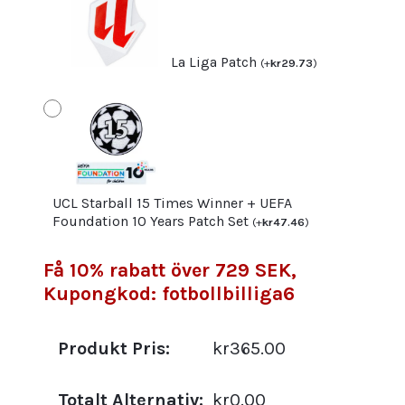
La Liga Patch
(
+
kr
29.73
)
UCL Starball 15 Times Winner + UEFA
Foundation 10 Years Patch Set
(
+
kr
47.46
)
Få 10% rabatt över 729 SEK,
Kupongkod: fotbollbilliga6
Produkt Pris:
kr365.00
Totalt Alternativ:
kr0.00