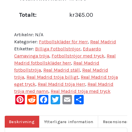
Totalt:
kr365.00
Artikelnr:
N/A
Kategorier:
Fotbollskläder för Herr
,
Real Madrid
Etiketter:
Billiga Fotbollströjor
,
Eduardo
Camavinga tröja
,
Fotbollströjor med tryck
,
Real
Madrid fotbollskläder herr
,
Real Madrid
fotbollströja
,
Real Madrid ställ
,
Real Madrid
tröja
,
Real Madrid tröja billigt
,
Real Madrid tröja
eget tryck
,
Real Madrid tröja Herr
,
Real Madrid
tröja med namn
,
Real Madrid tröja med tryck
Pinterest
Reddit
Facebook
Twitter
Email
Dela
Beskrivning
Ytterligare information
Recensioner (