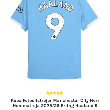
5.00
Köpa Fotbollströjor Manchester City Herr
av 5
Hemmatröja 2025/26 Erling Haaland 9