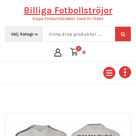
Hoppa
Billiga Fotbollströjor
till
innehåll
Köpa Fotbollskläder med fri frakt
0
0