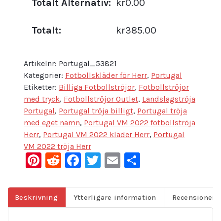
Totalt Alternativ:
kr0.00
Totalt:
kr385.00
Artikelnr:
Portugal_53821
Kategorier:
Fotbollskläder för Herr
,
Portugal
Etiketter:
Billiga Fotbollströjor
,
Fotbollströjor
med tryck
,
Fotbollströjor Outlet
,
Landslagströja
Portugal
,
Portugal tröja billigt
,
Portugal tröja
med eget namn
,
Portugal VM 2022 fotbollströja
Herr
,
Portugal VM 2022 kläder Herr
,
Portugal
VM 2022 tröja Herr
Pinterest
Reddit
Facebook
Twitter
Email
Dela
Beskrivning
Ytterligare information
Recensioner (