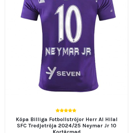
5.00
Köpa Billiga Fotbollströjor Herr Al Hilal
av 5
SFC Tredjetröja 2024/25 Neymar Jr 10
Kortärmad