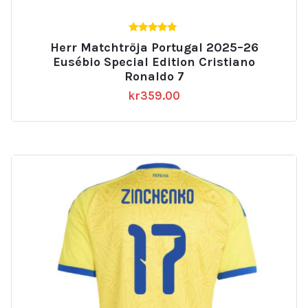
5.00
Herr Matchtröja Portugal 2025–26
av 5
Eusébio Special Edition Cristiano
Ronaldo 7
kr
359.00