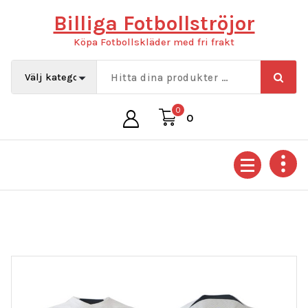
Hoppa
Billiga Fotbollströjor
till
innehåll
Köpa Fotbollskläder med fri frakt
0
0