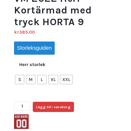
Kortärmad med
tryck HORTA 9
kr
385.00
Storleksguiden
Herr storlek
S
M
L
XL
XXL
Billiga
Lägg till i varukorg
Fotbollströjor
Portugal
Bortatröja