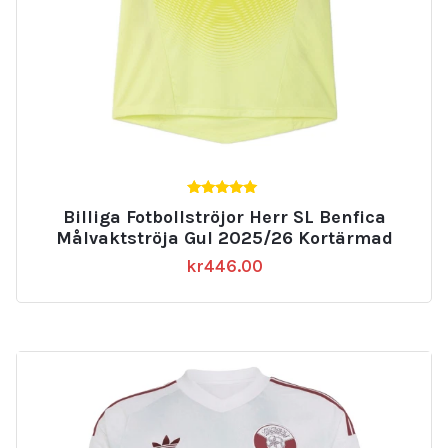
5.00
Billiga Fotbollströjor Herr SL Benfica
av 5
Målvaktströja Gul 2025/26 Kortärmad
kr
446.00