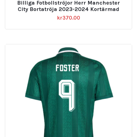
Billiga Fotbollströjor Herr Manchester
av 5
City Bortatröja 2023-2024 Kortärmad
kr
370.00