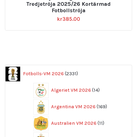
Tredjetröja 2025/26 Kortärmad
Fotbollströja
kr
385.00
2331
Fotbolls-VM 2026
2331
produkter
14
Algeriet VM 2026
14
produkter
169
Argentina VM 2026
169
produkter
11
Australien VM 2026
11
produkter
84