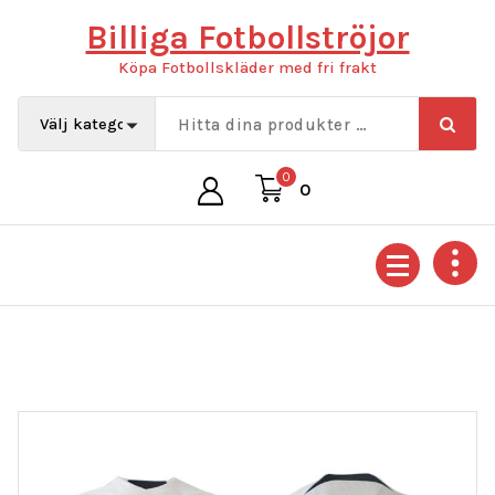
Hoppa
Billiga Fotbollströjor
till
innehåll
Köpa Fotbollskläder med fri frakt
0
0