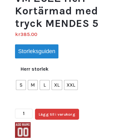
Kortärmad med
tryck MENDES 5
kr
385.00
Storleksguiden
Herr storlek
S
M
L
XL
XXL
Billiga
Lägg till i varukorg
Fotbollströjor
Portugal
Bortatröja