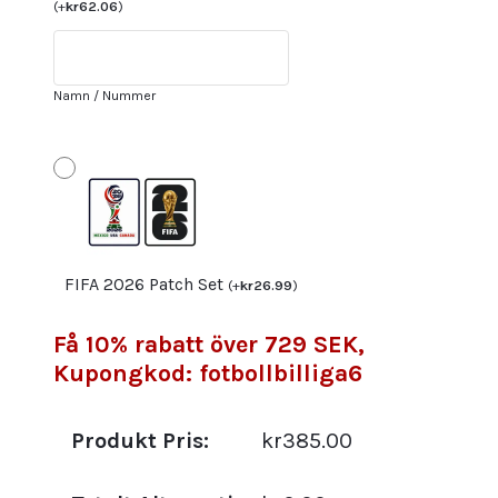
VM
(
+
kr
62.06
)
2022
Herr
Kortärmad
Namn / Nummer
med
tryck
MENDES
5
mängd
FIFA 2026 Patch Set
(
+
kr
26.99
)
Få 10% rabatt över 729 SEK,
Kupongkod: fotbollbilliga6
Produkt Pris:
kr385.00