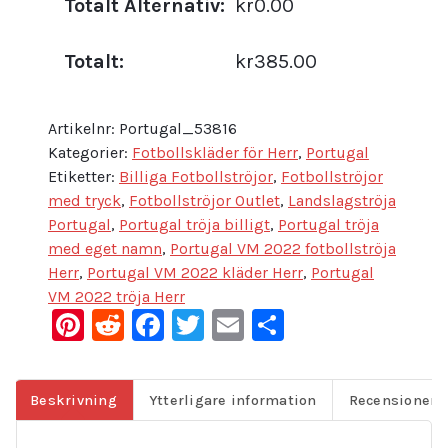
Totalt Alternativ:
kr0.00
Totalt:
kr385.00
Artikelnr:
Portugal_53816
Kategorier:
Fotbollskläder för Herr
,
Portugal
Etiketter:
Billiga Fotbollströjor
,
Fotbollströjor
med tryck
,
Fotbollströjor Outlet
,
Landslagströja
Portugal
,
Portugal tröja billigt
,
Portugal tröja
med eget namn
,
Portugal VM 2022 fotbollströja
Herr
,
Portugal VM 2022 kläder Herr
,
Portugal
VM 2022 tröja Herr
Pinterest
Reddit
Facebook
Twitter
Email
Dela
Beskrivning
Ytterligare information
Recensioner (