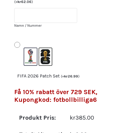
VM
(
+
kr
62.06
)
2022
Herr
Kortärmad
Namn / Nummer
med
tryck
PEPE
3
mängd
FIFA 2026 Patch Set
(
+
kr
26.99
)
Få 10% rabatt över 729 SEK,
Kupongkod: fotbollbilliga6
Produkt Pris:
kr385.00