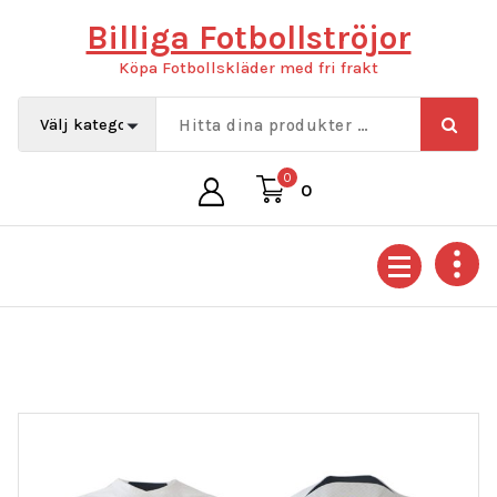
Hoppa
Billiga Fotbollströjor
till
innehåll
Köpa Fotbollskläder med fri frakt
0
0