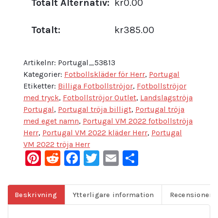
Totalt Alternativ:
kr0.00
Totalt:
kr385.00
Artikelnr:
Portugal_53813
Kategorier:
Fotbollskläder för Herr
,
Portugal
Etiketter:
Billiga Fotbollströjor
,
Fotbollströjor
med tryck
,
Fotbollströjor Outlet
,
Landslagströja
Portugal
,
Portugal tröja billigt
,
Portugal tröja
med eget namn
,
Portugal VM 2022 fotbollströja
Herr
,
Portugal VM 2022 kläder Herr
,
Portugal
VM 2022 tröja Herr
Pinterest
Reddit
Facebook
Twitter
Email
Dela
Beskrivning
Ytterligare information
Recensioner (