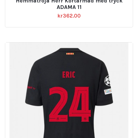
Hemmatröja Herr Kortärmad med tryck
ADAMA 11
kr
362.00