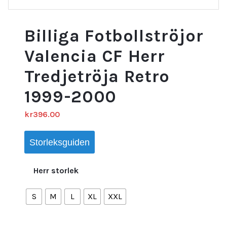
Billiga Fotbollströjor
Valencia CF Herr
Tredjetröja Retro
1999-2000
kr
396.00
Storleksguiden
Herr storlek
S
M
L
XL
XXL