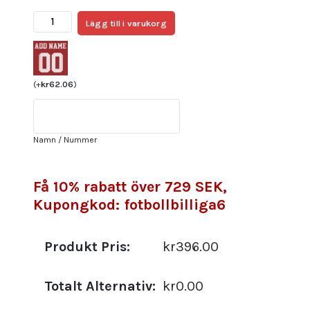
Billiga Fotbollströjor
Lägg till i varukorg
Valencia
CF
Herr
Tredjetröja
(
+
kr
62.06
)
Retro
1999-
2000
Namn / Nummer
mängd
Få 10% rabatt över 729 SEK,
Kupongkod: fotbollbilliga6
Produkt Pris:
kr396.00
Totalt Alternativ:
kr0.00