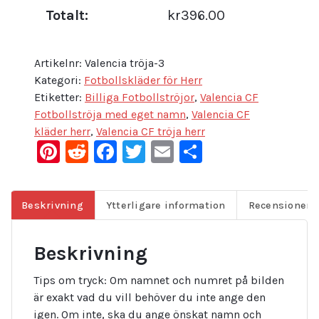
Totalt:
kr396.00
Artikelnr:
Valencia tröja-3
Kategori:
Fotbollskläder för Herr
Etiketter:
Billiga Fotbollströjor
,
Valencia CF
Fotbollströja med eget namn
,
Valencia CF
kläder herr
,
Valencia CF tröja herr
Pinterest
Reddit
Facebook
Twitter
Email
Dela
Beskrivning
Ytterligare information
Recensioner (
Beskrivning
Tips om tryck: Om namnet och numret på bilden
är exakt vad du vill behöver du inte ange den
igen. Om inte, ska du ange önskat namn och