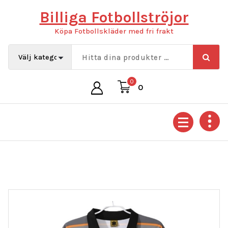
Hoppa
Billiga Fotbollströjor
till
innehåll
Köpa Fotbollskläder med fri frakt
0
0