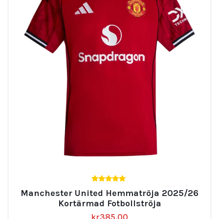
5.00
Manchester United Hemmatröja 2025/26
av 5
Kortärmad Fotbollströja
kr
385.00