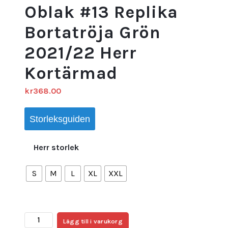
Oblak #13 Replika
Bortatröja Grön
2021/22 Herr
Kortärmad
kr
368.00
Storleksguiden
Herr storlek
S
M
L
XL
XXL
Billigt
Lägg till i varukorg