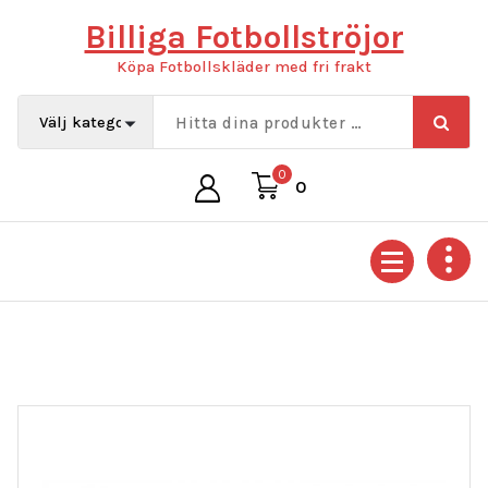
Hoppa
Billiga Fotbollströjor
till
innehåll
Köpa Fotbollskläder med fri frakt
0
0