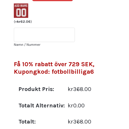
Atlético
Madrid
Målvakt
Jan
(
+
kr
62.06
)
Oblak
#13
Replika
Namn / Nummer
Bortatröja
Grön
2021/22
Få 10% rabatt över 729 SEK,
Herr
Kupongkod: fotbollbilliga6
Kortärmad
mängd
Produkt Pris:
kr368.00
Totalt Alternativ:
kr0.00
Totalt:
kr368.00