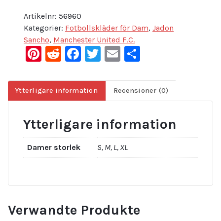
Artikelnr:
56960
Kategorier:
Fotbollskläder för Dam
,
Jadon
Sancho
,
Manchester United F.C.
Pinterest
Reddit
Facebook
Twitter
Email
Dela
Ytterligare information
Recensioner (0)
Ytterligare information
Damer storlek
S, M, L, XL
Verwandte Produkte