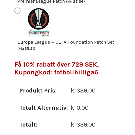
Premier League Patch
(
+
kr
25.66
)
Europa League + UEFA Foundation Patch Set
(
+
kr
35.21
)
Få 10% rabatt över 729 SEK,
Kupongkod: fotbollbilliga6
Produkt Pris:
kr339.00
Totalt Alternativ:
kr0.00
Totalt:
kr339.00