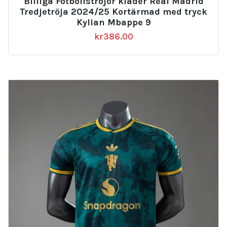
Billiga Fotbollströjor kläder Real Madrid
av 5
Tredjetröja 2024/25 Kortärmad med tryck
Kylian Mbappe 9
kr
386.00