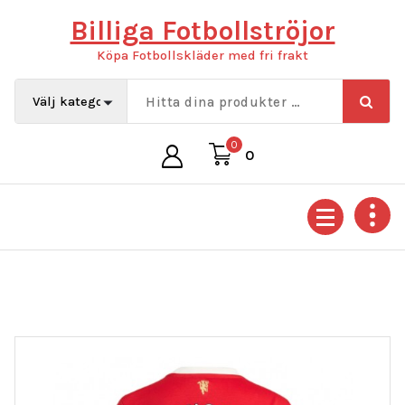
Hoppa
Billiga Fotbollströjor
till
innehåll
Köpa Fotbollskläder med fri frakt
0
0