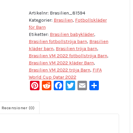
Artikelnr:
Brasilien_81594
Kategorier:
Brasilien
,
Fotbollskläder
för Barn
Etiketter:
Brasilien babykläder
,
Brasilien fotbollströja barn
,
Brasilien
kläder barn
,
Brasilien tröja barn
,
Brasilien VM 2022 fotbollströja Barn
,
Brasilien VM 2022 kläder Barn
,
Brasilien VM 2022 tröja Barn
,
FIFA
World Cup Qatar 2022
Pinterest
Reddit
Facebook
Twitter
Email
Dela
Recensioner (0)