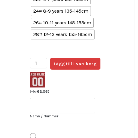
24# 8-9 years 135-145cm
26# 10-11 years 145-155cm
28# 12-13 years 155-165cm
Brasilien
Lägg till i varukorg
Hemmatröja
Barn
FIFA
VM
(
+
kr
62.06
)
2022
Qatar
Kortärmad
Namn / Nummer
+
Korta
byxor