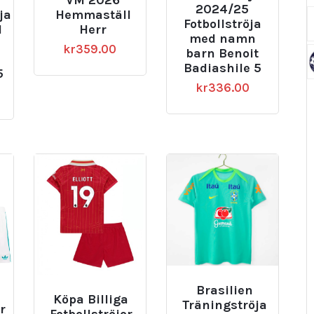
VM 2026
2024/25
ja
Hemmaställ
Fotbollströja
l
Herr
med namn
kr
359.00
barn Benoit
Badiashile 5
5
kr
336.00
Brasilien
Köpa Billiga
Träningströja
r
Fotbollströjor