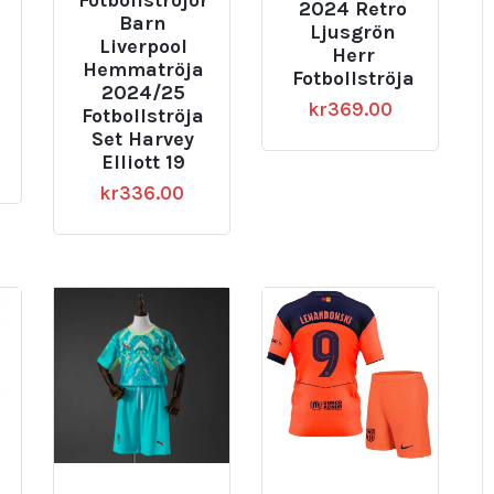
2024 Retro
Barn
Ljusgrön
Liverpool
Herr
Hemmatröja
Fotbollströja
2024/25
kr
369.00
Fotbollströja
Set Harvey
Elliott 19
kr
336.00