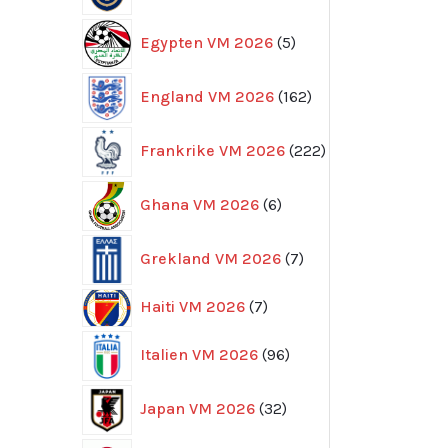
5
Egypten VM 2026
5
produkter
162
England VM 2026
162
produkter
222
Frankrike VM 2026
222
produkter
6
Ghana VM 2026
6
produkter
7
Grekland VM 2026
7
produkter
7
Haiti VM 2026
7
produkter
96
Italien VM 2026
96
produkter
32
Japan VM 2026
32
produkter