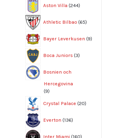
244
Aston Villa
244
produkter
65
Athletic Bilbao
65
produkter
9
Bayer Leverkusen
9
produkter
3
Boca Juniors
3
produkter
Bosnien och
Hercegovina
9
9
produkter
20
Crystal Palace
20
produkter
136
Everton
136
produkter
160
Inter Miami
160