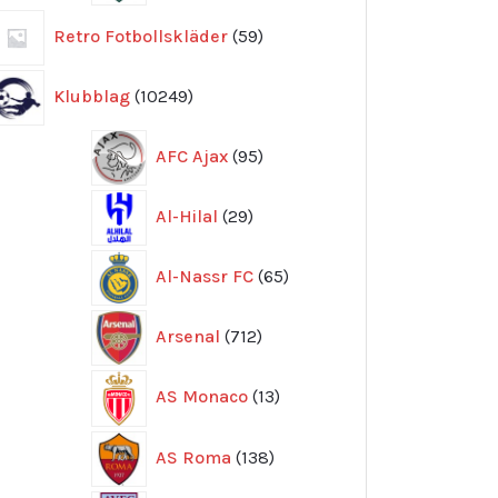
59
Retro Fotbollskläder
59
produkter
10249
Klubblag
10249
produkter
95
AFC Ajax
95
produkter
29
Al-Hilal
29
produkter
65
Al-Nassr FC
65
produkter
712
Arsenal
712
produkter
13
AS Monaco
13
produkter
138
AS Roma
138
produkter