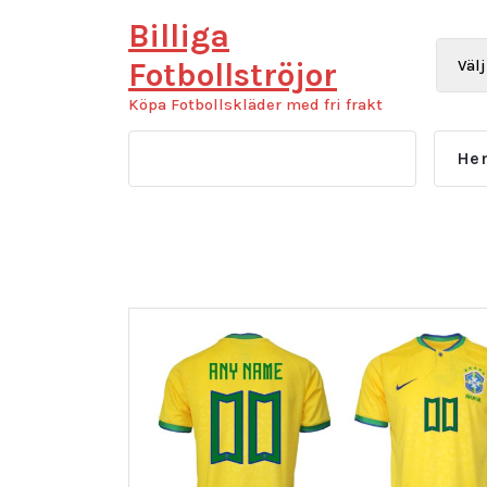
Hoppa
Billiga
till
innehåll
Fotbollströjor
Köpa Fotbollskläder med fri frakt
He