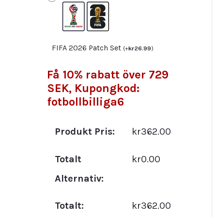
Fotbollströja
set
mängd
FIFA 2026 Patch Set
(
+
kr
26.99
)
Få 10% rabatt över 729
SEK, Kupongkod:
fotbollbilliga6
Produkt Pris:
kr362.00
Totalt
kr0.00
Alternativ:
Totalt:
kr362.00