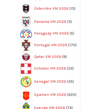
produkter
15
Österrike VM 2026
15
produkter
3
Panama VM 2026
3
produkter
5
Paraguay VM 2026
5
produkter
170
Portugal VM 2026
170
produkter
9
Qatar VM 2026
9
produkter
33
Schweiz VM 2026
33
produkter
35
Senegal VM 2026
35
produkter
220
Spanien VM 2026
220
produkter
74
Sverige VM 2026
74