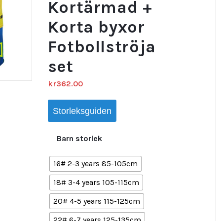
Kortärmad +
Korta byxor
Fotbollströja
set
kr
362.00
Storleksguiden
Barn storlek
16# 2-3 years 85-105cm
18# 3-4 years 105-115cm
20# 4-5 years 115-125cm
22# 6-7 years 125-135cm