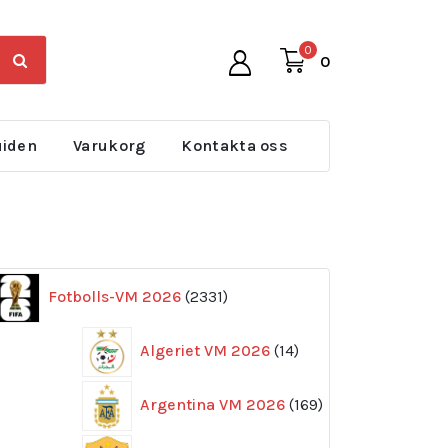
0
0
uiden
Varukorg
Kontakta oss
2331
Fotbolls-VM 2026
2331
produkter
14
Algeriet VM 2026
14
produkter
169
Argentina VM 2026
169
produkter
11