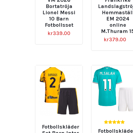
VM 2026
Frankrike
Bortatröja
Landslagströ
Lionel Messi
Hemmastäl
10 Barn
EM 2024
Fotbollsset
online
M.Thuram 1
kr
339.00
kr
379.00
Fotbollskläder
5.00
Fotbollskläde
av 5
Set Barn Inter