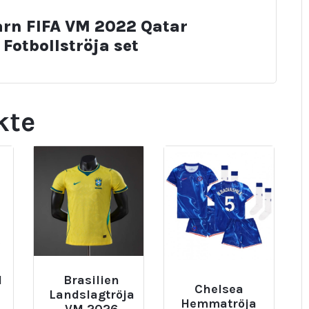
rn FIFA VM 2022 Qatar
Fotbollströja set
kte
l
Brasilien
Chelsea
Landslagtröja
Hemmatröja