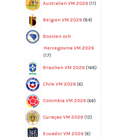
Australien VM 2026
11
produkter
84
Belgien VM 2026
84
produkter
Bosnien och
Hercegovina VM 2026
17
17
produkter
168
Brasilien VM 2026
168
produkter
6
Chile VM 2026
6
produkter
66
Colombia VM 2026
66
produkter
12
Curaçao VM 2026
12
produkter
6
Ecuador VM 2026
6
produkter