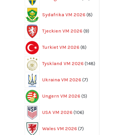
produkter
8
Sydafrika VM 2026
8
produkter
9
Tjeckien VM 2026
9
produkter
8
Turkiet VM 2026
8
produkter
148
Tyskland VM 2026
148
produkter
7
Ukraina VM 2026
7
produkter
5
Ungern VM 2026
5
produkter
106
USA VM 2026
106
produkter
7
Wales VM 2026
7
produkter