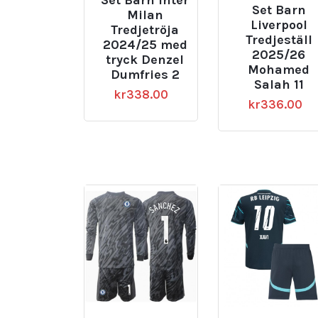
Set Barn
Milan
Liverpool
Tredjetröja
Tredjeställ
2024/25 med
2025/26
tryck Denzel
Mohamed
Dumfries 2
Salah 11
kr
338.00
kr
336.00