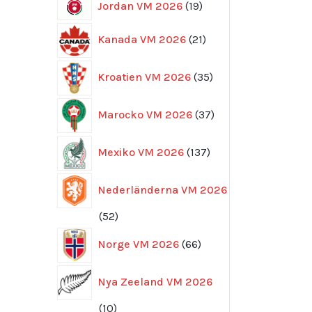
19
Jordan VM 2026
19
produkter
21
Kanada VM 2026
21
produkter
35
Kroatien VM 2026
35
produkter
37
Marocko VM 2026
37
produkter
137
Mexiko VM 2026
137
produkter
Nederländerna VM 2026
52
52
produkter
66
Norge VM 2026
66
produkter
Nya Zeeland VM 2026
10
10