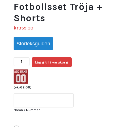
Fotbollsset Tröja +
Shorts
kr
359.00
Storleksguiden
England
Lägg till i varukorg
Hemma
VM
2026
Barn
(
+
kr
62.06
)
–
Fotbollsset
Tröja
Namn / Nummer
+
Shorts