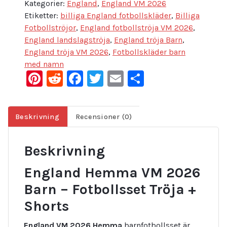
Kategorier:
England
,
England VM 2026
Etiketter:
billiga England fotbollskläder
,
Billiga
Fotbollströjor
,
England fotbollströja VM 2026
,
England landslagströja
,
England tröja Barn
,
England tröja VM 2026
,
Fotbollskläder barn
med namn
Pinterest
Reddit
Facebook
Twitter
Email
Dela
Beskrivning
Recensioner (0)
Beskrivning
England Hemma VM 2026
Barn – Fotbollsset Tröja +
Shorts
England VM 2026 Hemma
barnfotbollsset är