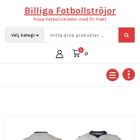
Hoppa
Billiga Fotbollströjor
till
innehåll
Köpa Fotbollskläder med fri frakt
0
0