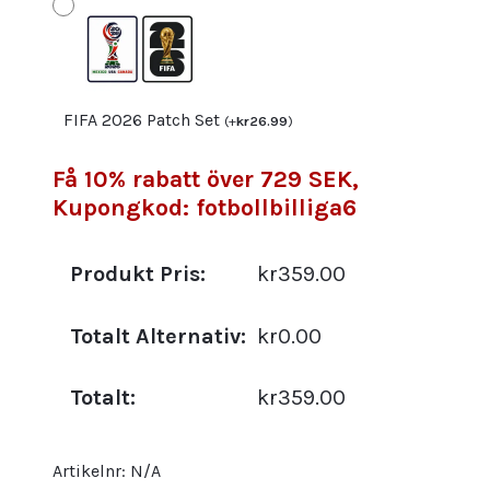
mängd
FIFA 2026 Patch Set
(
+
kr
26.99
)
Få 10% rabatt över 729 SEK,
Kupongkod: fotbollbilliga6
Produkt Pris:
kr359.00
Totalt Alternativ:
kr0.00
Totalt:
kr359.00
Artikelnr:
N/A