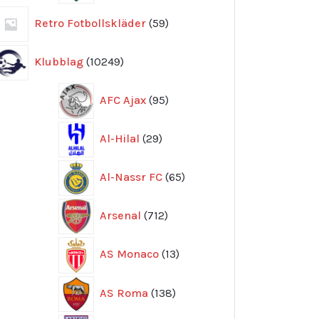
59
Retro Fotbollskläder
59
produkter
10249
Klubblag
10249
produkter
95
AFC Ajax
95
produkter
29
Al-Hilal
29
produkter
65
Al-Nassr FC
65
produkter
712
Arsenal
712
produkter
13
AS Monaco
13
produkter
138
AS Roma
138
produkter