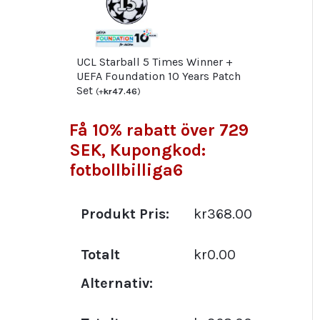
UCL Starball 5 Times Winner +
UEFA Foundation 10 Years Patch
Set
(
+
kr
47.46
)
Få 10% rabatt över 729
SEK, Kupongkod:
fotbollbilliga6
Produkt Pris:
kr368.00
Totalt
kr0.00
Alternativ: