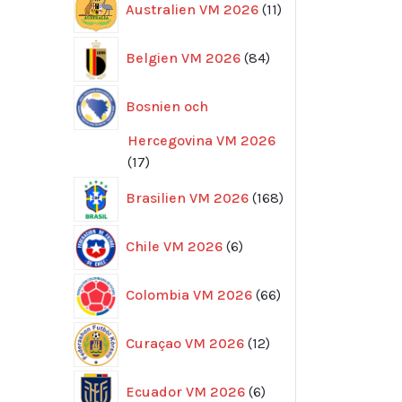
Australien VM 2026
11
produkter
84
Belgien VM 2026
84
produkter
Bosnien och
Hercegovina VM 2026
17
17
produkter
168
Brasilien VM 2026
168
produkter
6
Chile VM 2026
6
produkter
66
Colombia VM 2026
66
produkter
12
Curaçao VM 2026
12
produkter
6
Ecuador VM 2026
6
produkter