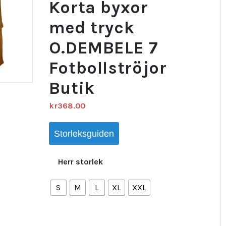
Korta byxor
med tryck
O.DEMBELE 7
Fotbollströjor
Butik
kr
368.00
Storleksguiden
Herr storlek
S
M
L
XL
XXL