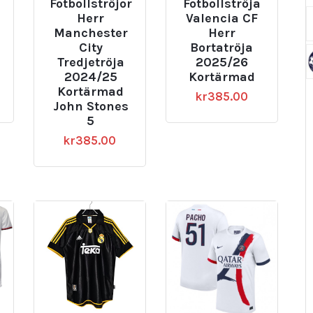
Fotbollströjor
Fotbollströja
Herr
Valencia CF
Manchester
Herr
City
Bortatröja
Tredjetröja
2025/26
2024/25
Kortärmad
Kortärmad
kr
385.00
John Stones
5
kr
385.00