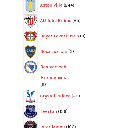
244
Aston Villa
244
produkter
65
Athletic Bilbao
65
produkter
9
Bayer Leverkusen
9
produkter
3
Boca Juniors
3
produkter
Bosnien och
Hercegovina
9
9
produkter
20
Crystal Palace
20
produkter
136
Everton
136
produkter
160
Inter Miami
160