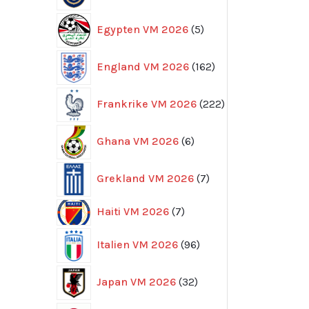
5
Egypten VM 2026
5
produkter
162
England VM 2026
162
produkter
222
Frankrike VM 2026
222
produkter
6
Ghana VM 2026
6
produkter
7
Grekland VM 2026
7
produkter
7
Haiti VM 2026
7
produkter
96
Italien VM 2026
96
produkter
32
Japan VM 2026
32
produkter