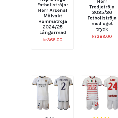
Herr
Fotbollströjor
Tredjetröja
Herr Arsenal
2025/26
Målvakt
Fotbollströja
Hemmatröja
med eget
2024/25
tryck
Långärmad
kr
382.00
kr
365.00