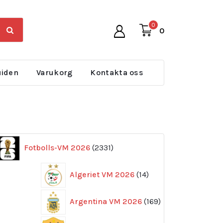
0
0
uiden
Varukorg
Kontakta oss
2331
Fotbolls-VM 2026
2331
produkter
14
Algeriet VM 2026
14
produkter
169
Argentina VM 2026
169
produkter
11