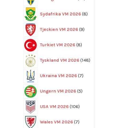
produkter
8
Sydafrika VM 2026
8
produkter
9
Tjeckien VM 2026
9
produkter
8
Turkiet VM 2026
8
produkter
148
Tyskland VM 2026
148
produkter
7
Ukraina VM 2026
7
produkter
5
Ungern VM 2026
5
produkter
106
USA VM 2026
106
produkter
7
Wales VM 2026
7
produkter