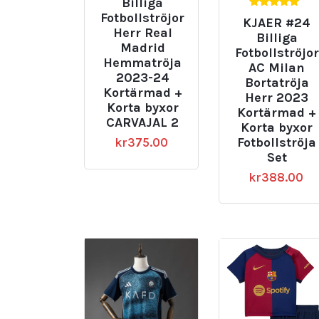
Billiga
5.00
Fotbollströjor
KJAER #24
av 5
Herr Real
Billiga
Madrid
Fotbollströjor
Hemmatröja
AC Milan
2023-24
Bortatröja
Kortärmad +
Herr 2023
Korta byxor
Kortärmad +
CARVAJAL 2
Korta byxor
Fotbollströja
kr
375.00
Set
kr
388.00