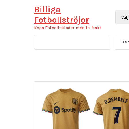
Hoppa
Billiga
till
innehåll
Fotbollströjor
Köpa Fotbollskläder med fri frakt
He