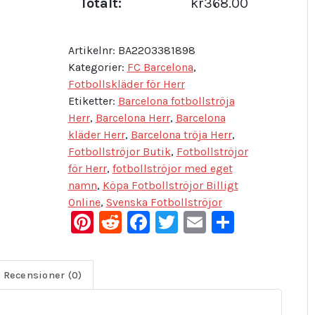
Totalt:
kr368.00
Artikelnr:
BA2203381898
Kategorier:
FC Barcelona
,
Fotbollskläder för Herr
Etiketter:
Barcelona fotbollströja
Herr
,
Barcelona Herr
,
Barcelona
kläder Herr
,
Barcelona tröja Herr
,
Fotbollströjor Butik
,
Fotbollströjor
för Herr
,
fotbollströjor med eget
namn
,
Köpa Fotbollströjor Billigt
Online
,
Svenska Fotbollströjor
Pinterest
Reddit
Facebook
Twitter
Email
Dela
Recensioner (0)