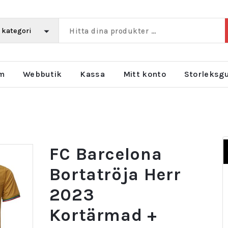
m
Webbutik
Kassa
Mitt konto
Storleksg
FC Barcelona
Bortatröja Herr
2023
Kortärmad +