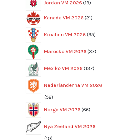
19
Jordan VM 2026
19
produkter
21
Kanada VM 2026
21
produkter
35
Kroatien VM 2026
35
produkter
37
Marocko VM 2026
37
produkter
137
Mexiko VM 2026
137
produkter
Nederländerna VM 2026
52
52
produkter
66
Norge VM 2026
66
produkter
Nya Zeeland VM 2026
10
10