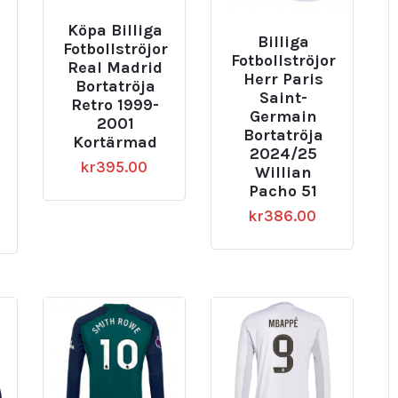
Köpa Billiga
Billiga
Fotbollströjor
Fotbollströjor
Real Madrid
Herr Paris
Bortatröja
Saint-
Retro 1999-
Germain
2001
Bortatröja
Kortärmad
2024/25
kr
395.00
Willian
Pacho 51
kr
386.00