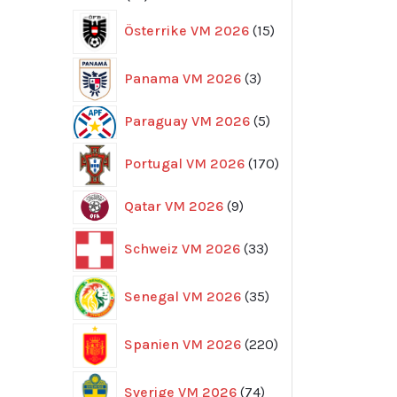
produkter
15
Österrike VM 2026
15
produkter
3
Panama VM 2026
3
produkter
5
Paraguay VM 2026
5
produkter
170
Portugal VM 2026
170
produkter
9
Qatar VM 2026
9
produkter
33
Schweiz VM 2026
33
produkter
35
Senegal VM 2026
35
produkter
220
Spanien VM 2026
220
produkter
74
Sverige VM 2026
74