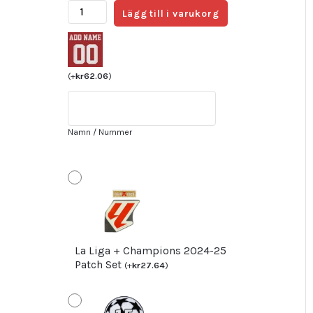
FC
Lägg till i varukorg
Barcelona
Bortatröja
Herr
2023
(
+
kr
62.06
)
Kortärmad
+
Korta
Namn / Nummer
byxor
med
tryck
O.DEMBELE
7
Fotbollströjor
Butik
La Liga + Champions 2024-25
mängd
Patch Set
(
+
kr
27.64
)