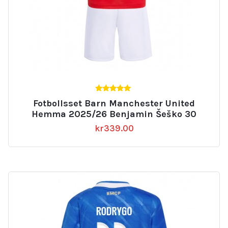
5.00
Fotbollsset Barn Manchester United
av 5
Hemma 2025/26 Benjamin Šeško 30
kr
339.00