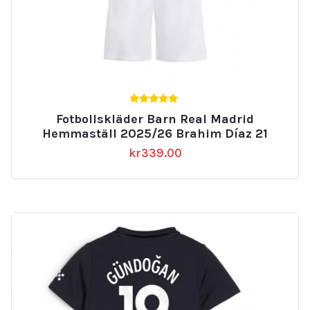
5.00
Fotbollskläder Barn Real Madrid
av 5
Hemmaställ 2025/26 Brahim Díaz 21
kr
339.00