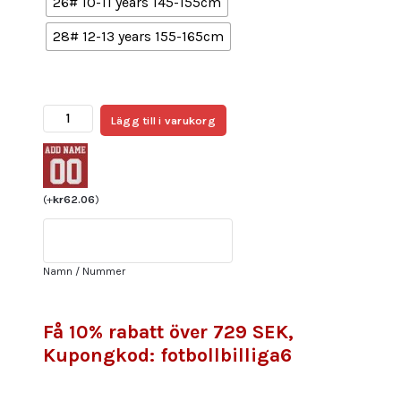
26# 10-11 years 145-155cm
28# 12-13 years 155-165cm
Fotbollströja
Lägg till i varukorg
Barn
SE
Palmeiras
Tredjeställ
(
+
kr
62.06
)
2025/26
Med
Eget
Namn / Nummer
Namn
mängd
Få 10% rabatt över 729 SEK,
Kupongkod: fotbollbilliga6