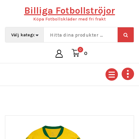
Hoppa
Billiga Fotbollströjor
till
innehåll
Köpa Fotbollskläder med fri frakt
0
0