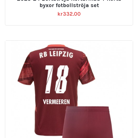
byxor fotbollströja set
kr
332.00