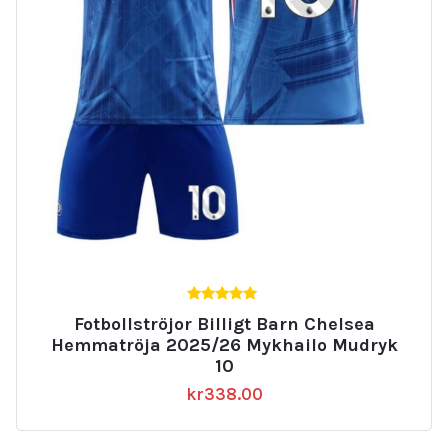
5.00
Fotbollströjor Billigt Barn Chelsea
av 5
Hemmatröja 2025/26 Mykhailo Mudryk
10
kr
338.00