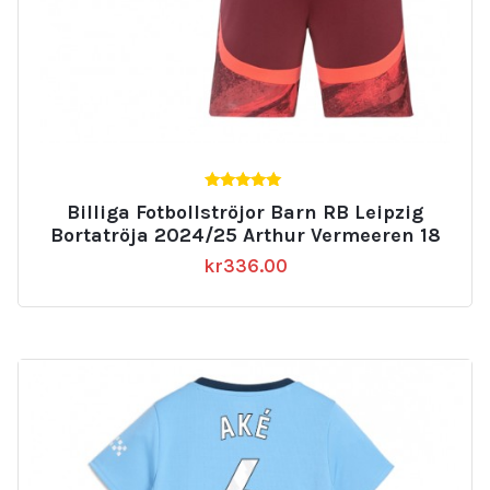
5.00
Billiga Fotbollströjor Barn RB Leipzig
av 5
Bortatröja 2024/25 Arthur Vermeeren 18
kr
336.00