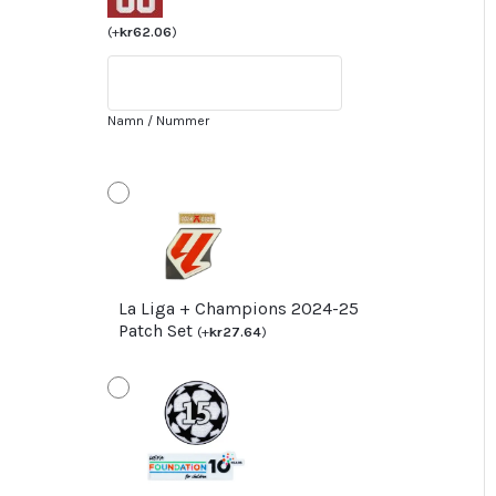
Hemmatröja
Herr
(
+
kr
62.06
)
Kortärmad
+
Korta
Namn / Nummer
byxor
med
tryck
SEMEDO
2
mängd
La Liga + Champions 2024-25
Patch Set
(
+
kr
27.64
)