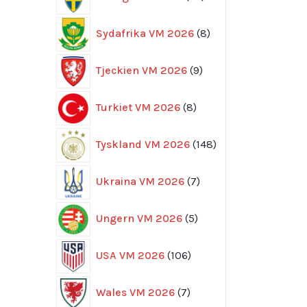
produkter
8
Sydafrika VM 2026
8
produkter
9
Tjeckien VM 2026
9
produkter
8
Turkiet VM 2026
8
produkter
148
Tyskland VM 2026
148
produkter
7
Ukraina VM 2026
7
produkter
5
Ungern VM 2026
5
produkter
106
USA VM 2026
106
produkter
7
Wales VM 2026
7
produkter