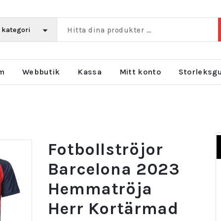
m
Webbutik
Kassa
Mitt konto
Storleksg
Fotbollströjor
Barcelona 2023
Hemmatröja
Herr Kortärmad