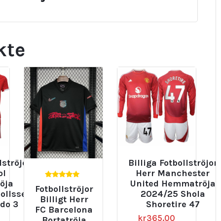
kte
lströjor
Billiga Fotbollströjor
ol
Herr Manchester
öja
United Hemmatröja
5.00
Fotbollströjor
av 5
ollsset
2024/25 Shola
Billigt Herr
do 3
Shoretire 47
FC Barcelona
kr
365.00
Bortatröja