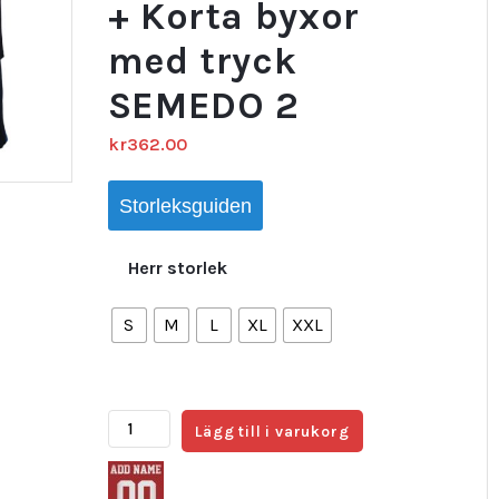
+ Korta byxor
med tryck
SEMEDO 2
kr
362.00
Storleksguiden
Herr storlek
S
M
L
XL
XXL
Fotbollströjor
Lägg till i varukorg
Barcelona
2023