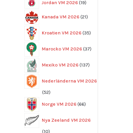
19
Jordan VM 2026
19
produkter
21
Kanada VM 2026
21
produkter
35
Kroatien VM 2026
35
produkter
37
Marocko VM 2026
37
produkter
137
Mexiko VM 2026
137
produkter
Nederländerna VM 2026
52
52
produkter
66
Norge VM 2026
66
produkter
Nya Zeeland VM 2026
10
10