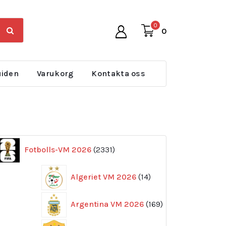
0
0
uiden
Varukorg
Kontakta oss
2331
Fotbolls-VM 2026
2331
produkter
14
Algeriet VM 2026
14
produkter
169
Argentina VM 2026
169
produkter
11