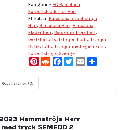
Kategorier:
FC Barcelona
,
Fotbollskläder för Herr
Etiketter:
Barcelona fotbollströja
Herr
,
Barcelona Herr
,
Barcelona
kläder Herr
,
Barcelona tröja Herr
,
beställa fotbollströjor
,
Fotbollströjor
Butik
,
fotbollströjor med eget namn
,
Fotbollströjor Sverige
Pinterest
Reddit
Facebook
Twitter
Email
Dela
Recensioner (0)
a 2023 Hemmatröja Herr
r med tryck SEMEDO 2