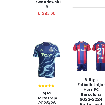
Lewandowski
9
kr
385.00
Billiga
Fotbollströjor
Herr FC
5.00
Ajax
Barcelona
av 5
Bortatröja
2023-2024
2025/26
Kortärmad