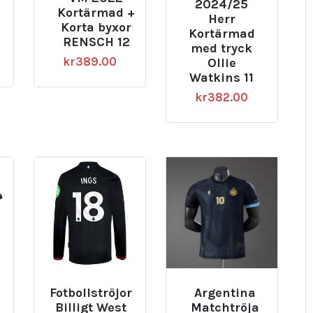
2024/25
Kortärmad +
Herr
Korta byxor
Kortärmad
RENSCH 12
med tryck
kr
389.00
Ollie
Watkins 11
kr
382.00
Fotbollströjor
Argentina
Billigt West
Matchtröja