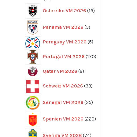
produkter
15
Österrike VM 2026
15
produkter
3
Panama VM 2026
3
produkter
5
Paraguay VM 2026
5
produkter
170
Portugal VM 2026
170
produkter
9
Qatar VM 2026
9
produkter
33
Schweiz VM 2026
33
produkter
35
Senegal VM 2026
35
produkter
220
Spanien VM 2026
220
produkter
74
Sverige VM 2026
74