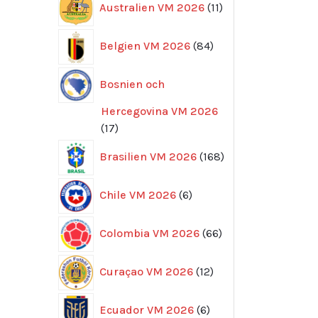
Australien VM 2026
11
produkter
84
Belgien VM 2026
84
produkter
Bosnien och
Hercegovina VM 2026
17
17
produkter
168
Brasilien VM 2026
168
produkter
6
Chile VM 2026
6
produkter
66
Colombia VM 2026
66
produkter
12
Curaçao VM 2026
12
produkter
6
Ecuador VM 2026
6
produkter