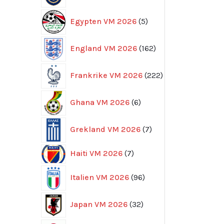
5
Egypten VM 2026
5
produkter
162
England VM 2026
162
produkter
222
Frankrike VM 2026
222
produkter
6
Ghana VM 2026
6
produkter
7
Grekland VM 2026
7
produkter
7
Haiti VM 2026
7
produkter
96
Italien VM 2026
96
produkter
32
Japan VM 2026
32
produkter