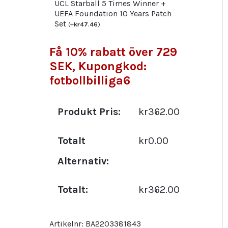
UCL Starball 5 Times Winner +
UEFA Foundation 10 Years Patch
Set
(
+
kr
47.46
)
Få 10% rabatt över 729
SEK, Kupongkod:
fotbollbilliga6
Produkt Pris:
kr362.00
Totalt
kr0.00
Alternativ:
Totalt:
kr362.00
Artikelnr:
BA2203381843