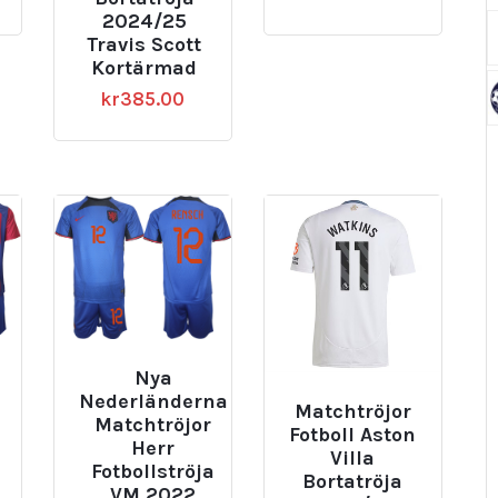
2024/25
Travis Scott
Kortärmad
kr
385.00
Nya
Nederländerna
Matchtröjor
Matchtröjor
Fotboll Aston
Herr
Villa
Fotbollströja
Bortatröja
VM 2022