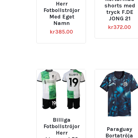
Herr
shorts med
Fotbollströjor
tryck F.DE
Med Eget
JONG 21
Namn
kr
372.00
kr
385.00
Billiga
Fotbollströjor
Paraguay
Herr
Bortatröja