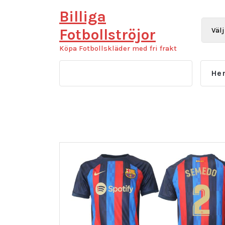
Hoppa
Billiga
till
innehåll
Fotbollströjor
Köpa Fotbollskläder med fri frakt
He