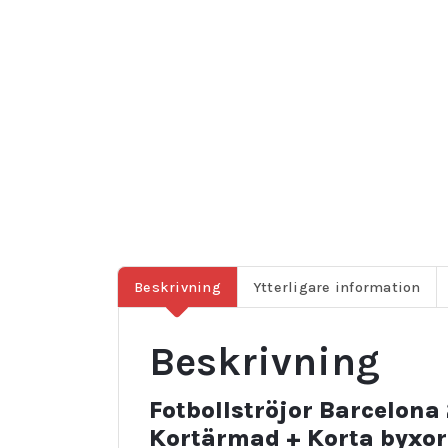
Beskrivning
Ytterligare information
Beskrivning
Fotbollströjor Barcelon
Kortärmad + Korta byxo