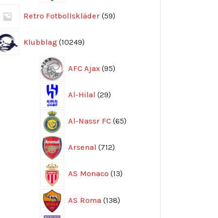
59
Retro Fotbollskläder
59
produkter
10249
Klubblag
10249
produkter
95
AFC Ajax
95
produkter
29
Al-Hilal
29
produkter
65
Al-Nassr FC
65
produkter
712
Arsenal
712
produkter
13
AS Monaco
13
produkter
138
AS Roma
138
produkter