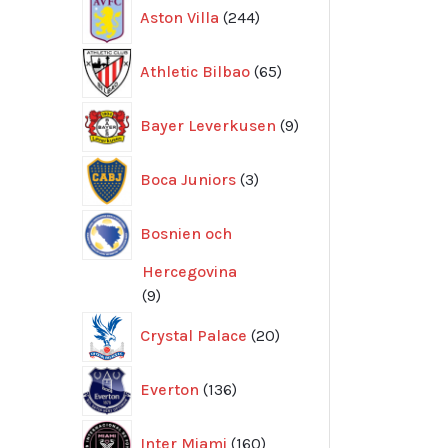
244
Aston Villa
244
produkter
65
Athletic Bilbao
65
produkter
9
Bayer Leverkusen
9
produkter
3
Boca Juniors
3
produkter
Bosnien och
Hercegovina
9
9
produkter
20
Crystal Palace
20
produkter
136
Everton
136
produkter
160
Inter Miami
160