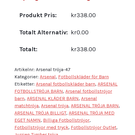
Produkt Pris:
kr338.00
Totalt Alternativ:
kr0.00
Totalt:
kr338.00
Artikelnr:
Arsenal tröja-47
Kategorier:
Arsenal
,
Fotbollskläder för Barn
Etiketter:
Arsenal fotbollskläder barn
,
ARSENAL
FOTBOLLSTRÖJA BARN
,
Arsenal fotbollströjor
barn
,
ARSENAL KLÄDER BARN
,
Arsenal
matchtröja
,
Arsenal tröja
,
ARSENAL TRÖJA BARN
,
ARSENAL TRÖJA BILLIGT
,
ARSENAL TRÖJA MED
EGET NAMN
,
Billiga Fotbollströjor
,
Fotbollströjor med tryck
,
Fotbollströjor Outlet
,
Jurrien Timber tröja