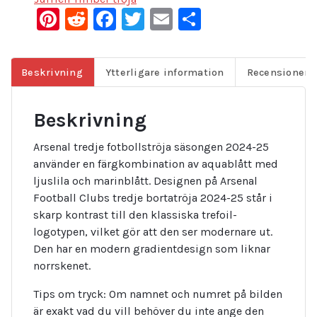
Pinterest
Reddit
Facebook
Twitter
Email
Dela
Beskrivning
Ytterligare information
Recensioner (
Beskrivning
Arsenal tredje fotbollströja säsongen 2024-25
använder en färgkombination av aquablått med
ljuslila och marinblått. Designen på Arsenal
Football Clubs tredje bortatröja 2024-25 står i
skarp kontrast till den klassiska trefoil-
logotypen, vilket gör att den ser modernare ut.
Den har en modern gradientdesign som liknar
norrskenet.
Tips om tryck: Om namnet och numret på bilden
är exakt vad du vill behöver du inte ange den