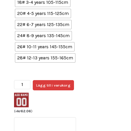
18# 3-4 years 105-115cm
20# 4-5 years 115-125cm
22# 6-7 years 125-135cm
24# 8-9 years 135-145cm
26# 10-11 years 145-155cm
28# 12-13 years 155-165cm
Fotbollströjor
Lägg till i varukorg
Barn
Billiga
Arsenal
Tredjetröja
(
+
kr
62.06
)
2024/25
Jurrien