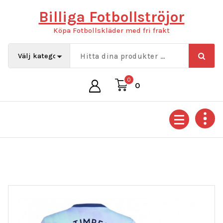
Hoppa
Billiga Fotbollströjor
till
innehåll
Köpa Fotbollskläder med fri frakt
0
0