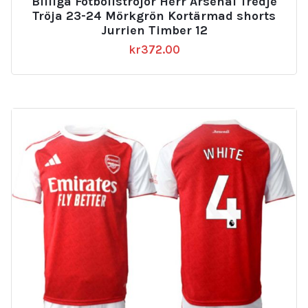
Billiga Fotbollströjor Herr Arsenal Tredje
Tröja 23-24 Mörkgrön Kortärmad shorts
Jurrien Timber 12
kr
372.00