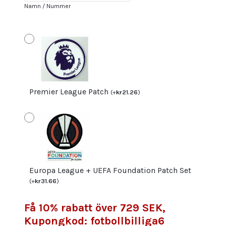
Timber
Namn / Nummer
12
mängd
Premier League Patch
(
+
kr
21.26
)
Europa League + UEFA Foundation Patch Set
(
+
kr
31.66
)
Få 10% rabatt över 729 SEK,
Kupongkod: fotbollbilliga6