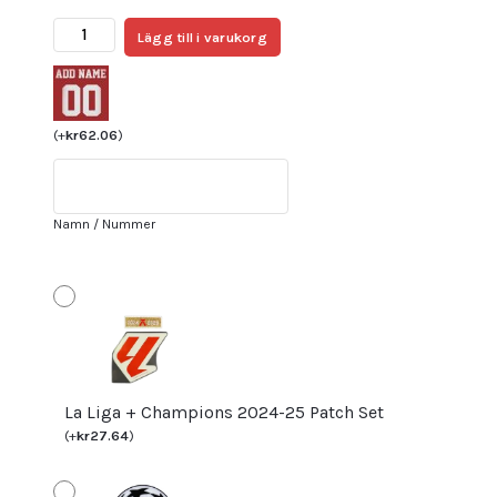
Fotbollströjor
Lägg till i varukorg
Billigt
FC
Barcelona
Hemmatröja
(
+
kr
62.06
)
Dam
2024/25
Kortärmad
Namn / Nummer
mängd
La Liga + Champions 2024-25 Patch Set
(
+
kr
27.64
)