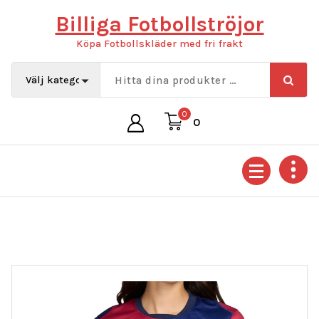
Hoppa
Billiga Fotbollströjor
till
innehåll
Köpa Fotbollskläder med fri frakt
0
0