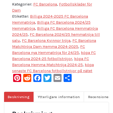
Kategorier:
FC Barcelona
,
Fotbollskläder för
Dam
Etiketter:
Billiga 2024-2025 FC Barcelona
Hemmatröja
,
Billiga FC Barcelona 2024/25
Hemmatröja
,
Billiga FC Barcelona Hemmatröja
2024/25
,
FC Barcelona 2024/25 hemmatröja till
salu
,
FC Barcelona Kvinnor tröja
,
FC Barcelona
Matchtröja Dam Hemma 2024-2025
,
FC
Barcelona nya Hemmatröja för 24/25
,
köpa FC
Barcelona 2024-25 fotbollströjor
,
köpa FC
Barcelona Hemma Matchtröja 2024-25
,
köpa
senaste FC Barcelona fotbollströjor på nätet
Pinterest
Reddit
Facebook
Twitter
Email
Dela
Beskrivning
Ytterligare information
Recensioner (