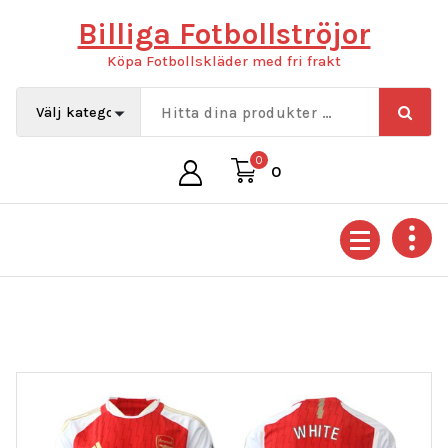
Hoppa
Billiga Fotbollströjor
till
innehåll
Köpa Fotbollskläder med fri frakt
0
0