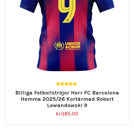
5.00
Billiga Fotbollströjor Herr FC Barcelona
av 5
Hemma 2025/26 Kortärmad Robert
Lewandowski 9
kr
385.00