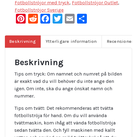
Fotbollströjor med tryck
,
Fotbollströjor Outlet
,
Fotbollströjor Sverige
Pinterest
Reddit
Facebook
Twitter
Email
Dela
Beskrivning
Ytterligare information
Recensioner (
Beskrivning
Tips om tryck: Om namnet och numret på bilden
är exakt vad du vill behöver du inte ange den
igen. Om inte, ska du ange önskat namn och
nummer.
Tips om tvätt: Det rekommenderas att tvätta
fotbollströja för hand. Om du vill använda
tvättmaskin, kom ihåg att vända fotbollströja
sedan tvätta den. Och fyll maskinen med kallt