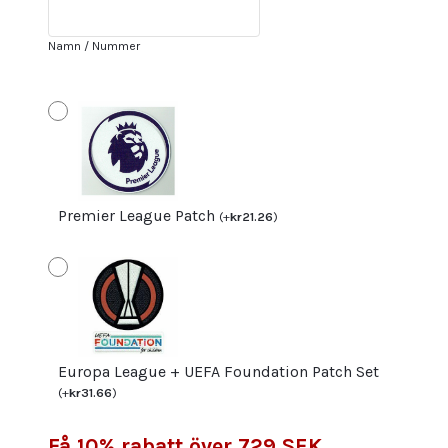
2023-
24
Namn / Nummer
Röd
Vit
fotbollströja
set
Ben
White
4
Premier League Patch
(
+
kr
21.26
)
mängd
Europa League + UEFA Foundation Patch Set
(
+
kr
31.66
)
Få 10% rabatt över 729 SEK,