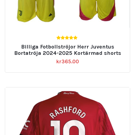
5.00
Billiga Fotbollströjor Herr Juventus
av 5
Bortatröja 2024-2025 Kortärmad shorts
kr
365.00