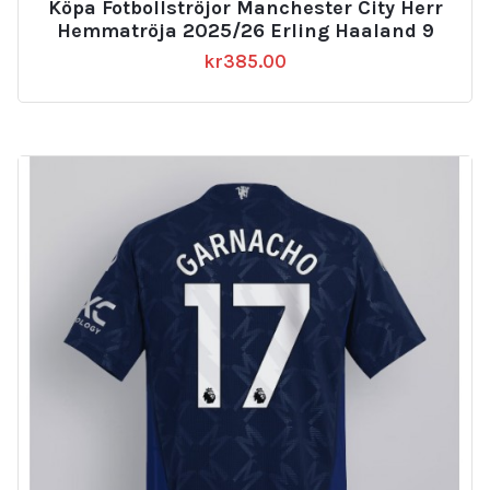
Köpa Fotbollströjor Manchester City Herr
av 5
Hemmatröja 2025/26 Erling Haaland 9
kr
385.00