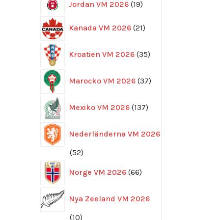
19
Jordan VM 2026
19
produkter
21
Kanada VM 2026
21
produkter
35
Kroatien VM 2026
35
produkter
37
Marocko VM 2026
37
produkter
137
Mexiko VM 2026
137
produkter
Nederländerna VM 2026
52
52
produkter
66
Norge VM 2026
66
produkter
Nya Zeeland VM 2026
10
10