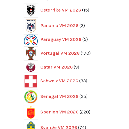
produkter
15
Österrike VM 2026
15
produkter
3
Panama VM 2026
3
produkter
5
Paraguay VM 2026
5
produkter
170
Portugal VM 2026
170
produkter
9
Qatar VM 2026
9
produkter
33
Schweiz VM 2026
33
produkter
35
Senegal VM 2026
35
produkter
220
Spanien VM 2026
220
produkter
74
Sverige VM 2026
74