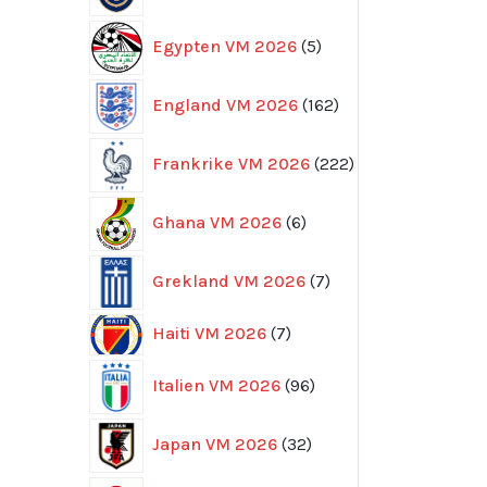
5
Egypten VM 2026
5
produkter
162
England VM 2026
162
produkter
222
Frankrike VM 2026
222
produkter
6
Ghana VM 2026
6
produkter
7
Grekland VM 2026
7
produkter
7
Haiti VM 2026
7
produkter
96
Italien VM 2026
96
produkter
32
Japan VM 2026
32
produkter