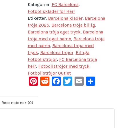
Kategorier:
FC Barcelona
,
Fotbollskläder för Herr
Etiketter:
Barcelona kläder
,
Barcelona
tröja 2025
,
Barcelona tröja billig
,
Barcelona tröja eget tryck
,
Barcelona
tröja med eget namn
,
Barcelona tröja
med namn
,
Barcelona tröja med
tryck
,
Barcelona tröjor
,
Billiga
Fotbollströjor
,
FC Barcelona tröja
herr
,
Fotbollströjor med tryck
,
Fotbollströjor Outlet
Pinterest
Reddit
Facebook
Twitter
Email
Dela
Recensioner (0)