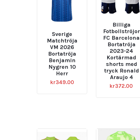
Billiga
Fotbollströjor
Sverige
FC Barcelona
Matchtröja
Bortatröja
VM 2026
2023-24
Bortatröja
Kortärmad
Benjamin
shorts med
Nygren 10
tryck Ronald
Herr
Araujo 4
kr
349.00
kr
372.00