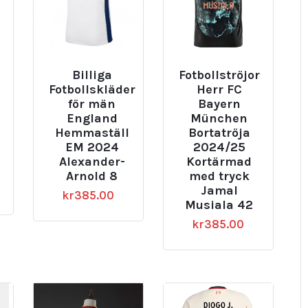
Billiga
Fotbollströjor
Fotbollskläder
Herr FC
för män
Bayern
England
München
Hemmaställ
Bortatröja
EM 2024
2024/25
Alexander-
Kortärmad
Arnold 8
med tryck
Jamal
kr
385.00
Musiala 42
kr
385.00