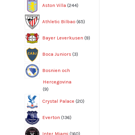
244
Aston Villa
244
produkter
65
Athletic Bilbao
65
produkter
9
Bayer Leverkusen
9
produkter
3
Boca Juniors
3
produkter
Bosnien och
Hercegovina
9
9
produkter
20
Crystal Palace
20
produkter
136
Everton
136
produkter
160
Inter Miami
160