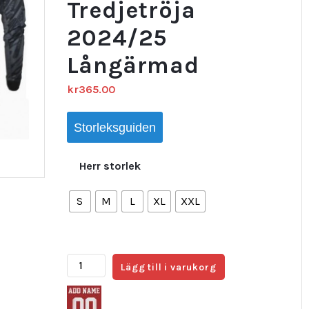
Tredjetröja
2024/25
Långärmad
kr
365.00
Storleksguiden
Herr storlek
S
M
L
XL
XXL
Fotbollströjor
Lägg till i varukorg
Billigt
Herr