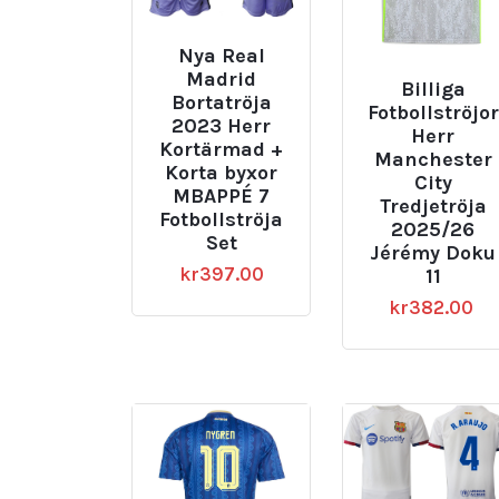
Nya Real
Madrid
Billiga
Bortatröja
Fotbollströjor
2023 Herr
Herr
Kortärmad +
Manchester
Korta byxor
City
MBAPPÉ 7
Tredjetröja
Fotbollströja
2025/26
Set
Jérémy Doku
kr
397.00
11
kr
382.00