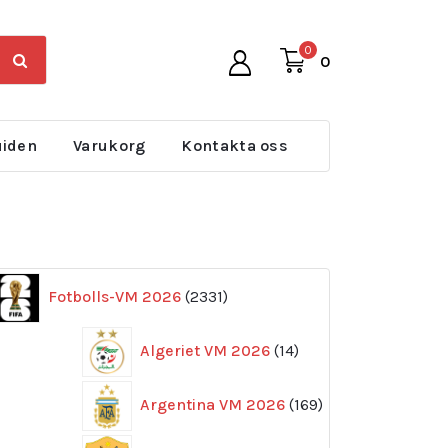
0
0
uiden
Varukorg
Kontakta oss
2331
Fotbolls-VM 2026
2331
produkter
14
Algeriet VM 2026
14
produkter
169
Argentina VM 2026
169
produkter
11