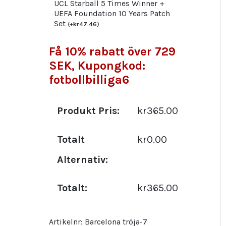
UCL Starball 5 Times Winner +
UEFA Foundation 10 Years Patch
Set
(
+
kr
47.46
)
Få 10% rabatt över 729
SEK, Kupongkod:
fotbollbilliga6
Produkt Pris:
kr365.00
Totalt
kr0.00
Alternativ:
Totalt:
kr365.00
Artikelnr:
Barcelona tröja-7