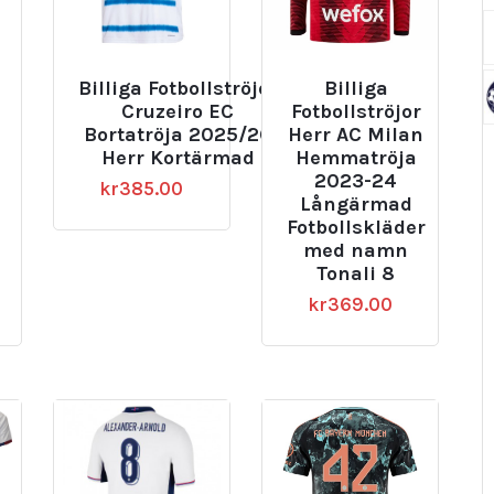
Billiga Fotbollströjor
Billiga
Cruzeiro EC
Fotbollströjor
Bortatröja 2025/26
Herr AC Milan
Herr Kortärmad
Hemmatröja
2023-24
kr
385.00
Långärmad
Fotbollskläder
med namn
Tonali 8
kr
369.00