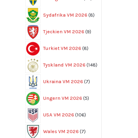
produkter
8
Sydafrika VM 2026
8
produkter
9
Tjeckien VM 2026
9
produkter
8
Turkiet VM 2026
8
produkter
148
Tyskland VM 2026
148
produkter
7
Ukraina VM 2026
7
produkter
5
Ungern VM 2026
5
produkter
106
USA VM 2026
106
produkter
7
Wales VM 2026
7
produkter