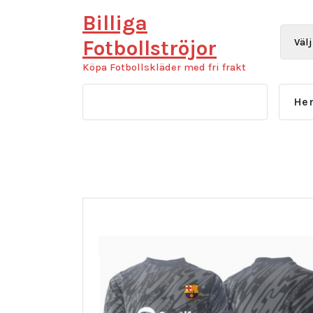
Hoppa
Billiga
till
innehåll
Fotbollströjor
Köpa Fotbollskläder med fri frakt
He