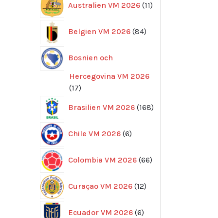
Australien VM 2026
11
produkter
84
Belgien VM 2026
84
produkter
Bosnien och
Hercegovina VM 2026
17
17
produkter
168
Brasilien VM 2026
168
produkter
6
Chile VM 2026
6
produkter
66
Colombia VM 2026
66
produkter
12
Curaçao VM 2026
12
produkter
6
Ecuador VM 2026
6
produkter