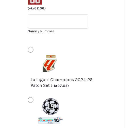
Barcelona
Målvakt
(
+
kr
62.06
)
Tredjetröja
2024/25
Långärmad
Namn / Nummer
mängd
La Liga + Champions 2024-25
Patch Set
(
+
kr
27.64
)