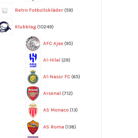
59
Retro Fotbollskläder
59
produkter
10249
Klubblag
10249
produkter
95
AFC Ajax
95
produkter
29
Al-Hilal
29
produkter
65
Al-Nassr FC
65
produkter
712
Arsenal
712
produkter
13
AS Monaco
13
produkter
138
AS Roma
138
produkter