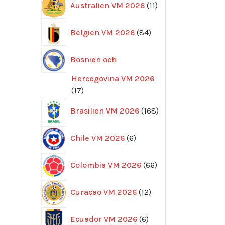
Australien VM 2026
11
produkter
84
Belgien VM 2026
84
produkter
Bosnien och
Hercegovina VM 2026
17
17
produkter
168
Brasilien VM 2026
168
produkter
6
Chile VM 2026
6
produkter
66
Colombia VM 2026
66
produkter
12
Curaçao VM 2026
12
produkter
6
Ecuador VM 2026
6
produkter