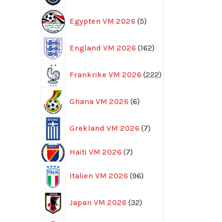
5
Egypten VM 2026
5
produkter
162
England VM 2026
162
produkter
222
Frankrike VM 2026
222
produkter
6
Ghana VM 2026
6
produkter
7
Grekland VM 2026
7
produkter
7
Haiti VM 2026
7
produkter
96
Italien VM 2026
96
produkter
32
Japan VM 2026
32
produkter