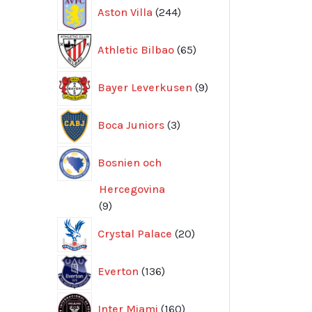
244
Aston Villa
244
produkter
65
Athletic Bilbao
65
produkter
9
Bayer Leverkusen
9
produkter
3
Boca Juniors
3
produkter
Bosnien och
Hercegovina
9
9
produkter
20
Crystal Palace
20
produkter
136
Everton
136
produkter
160
Inter Miami
160