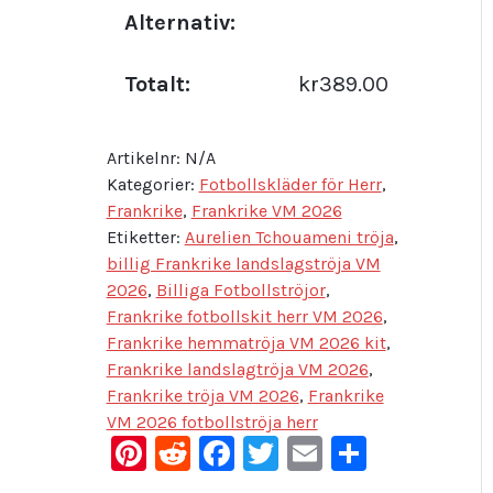
Alternativ:
Totalt:
kr389.00
Artikelnr:
N/A
Kategorier:
Fotbollskläder för Herr
,
Frankrike
,
Frankrike VM 2026
Etiketter:
Aurelien Tchouameni tröja
,
billig Frankrike landslagströja VM
2026
,
Billiga Fotbollströjor
,
Frankrike fotbollskit herr VM 2026
,
Frankrike hemmatröja VM 2026 kit
,
Frankrike landslagtröja VM 2026
,
Frankrike tröja VM 2026
,
Frankrike
VM 2026 fotbollströja herr
Pinterest
Reddit
Facebook
Twitter
Email
Dela