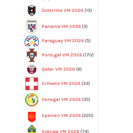
produkter
15
Österrike VM 2026
15
produkter
3
Panama VM 2026
3
produkter
5
Paraguay VM 2026
5
produkter
170
Portugal VM 2026
170
produkter
9
Qatar VM 2026
9
produkter
33
Schweiz VM 2026
33
produkter
35
Senegal VM 2026
35
produkter
220
Spanien VM 2026
220
produkter
74
Sverige VM 2026
74