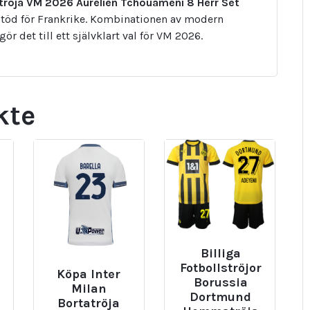
röja VM 2026 Aurélien Tchouaméni 8 Herr Set
tt stöd för Frankrike. Kombinationen av modern
r det till ett självklart val för VM 2026.
kte
Billiga
Fotbollströjor
Köpa Inter
Borussia
Milan
Dortmund
Bortatröja