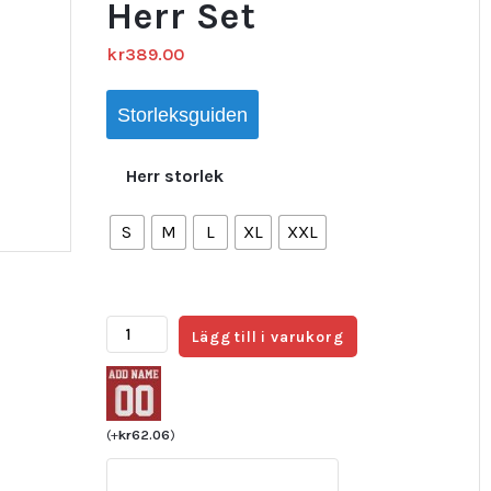
Herr Set
kr
389.00
Storleksguiden
Herr storlek
S
M
L
XL
XXL
Frankrike
Lägg till i varukorg
Hemmaställ
VM
2026
Aurélien
(
+
kr
62.06
)
Tchouaméni
8