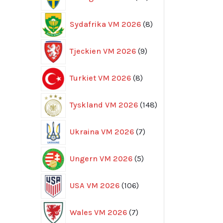
produkter
8
Sydafrika VM 2026
8
produkter
9
Tjeckien VM 2026
9
produkter
8
Turkiet VM 2026
8
produkter
148
Tyskland VM 2026
148
produkter
7
Ukraina VM 2026
7
produkter
5
Ungern VM 2026
5
produkter
106
USA VM 2026
106
produkter
7
Wales VM 2026
7
produkter