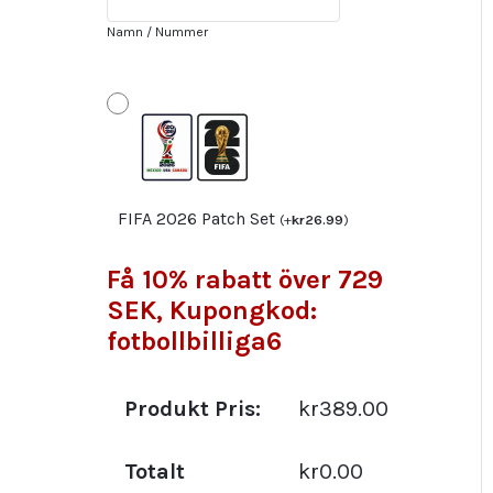
Herr
Namn / Nummer
Set
mängd
FIFA 2026 Patch Set
(
+
kr
26.99
)
Få 10% rabatt över 729
SEK, Kupongkod:
fotbollbilliga6
Produkt Pris:
kr389.00
Totalt
kr0.00