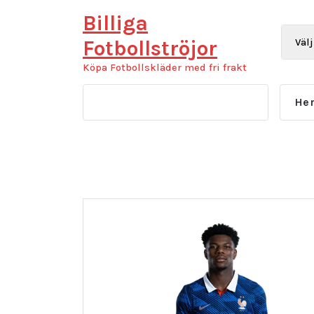
Hoppa
Billiga
till
innehåll
Fotbollströjor
Köpa Fotbollskläder med fri frakt
He