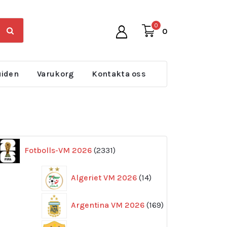
0
0
uiden
Varukorg
Kontakta oss
2331
Fotbolls-VM 2026
2331
produkter
14
Algeriet VM 2026
14
produkter
169
Argentina VM 2026
169
produkter
11