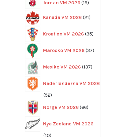
19
Jordan VM 2026
19
produkter
21
Kanada VM 2026
21
produkter
35
Kroatien VM 2026
35
produkter
37
Marocko VM 2026
37
produkter
137
Mexiko VM 2026
137
produkter
Nederländerna VM 2026
52
52
produkter
66
Norge VM 2026
66
produkter
Nya Zeeland VM 2026
10
10