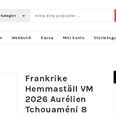
m
Webbutik
Kassa
Mitt konto
Storleksg
Frankrike
Hemmaställ VM
2026 Aurélien
Tchouaméni 8