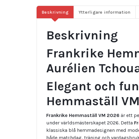
Beskrivning
Ytterligare information
Beskrivning
Frankrike Hem
Aurélien Tchou
Elegant och fun
Hemmaställ VM
Frankrike Hemmaställ VM 2026
är ett pe
under världsmästerskapet 2026. Detta
F
klassiska blå hemmadesignen med modern
både matchdag, träning och vardagsbruk.