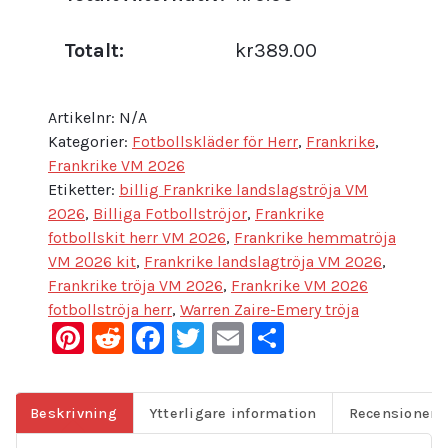
Totalt:
kr389.00
Artikelnr:
N/A
Kategorier:
Fotbollskläder för Herr
,
Frankrike
,
Frankrike VM 2026
Etiketter:
billig Frankrike landslagströja VM
2026
,
Billiga Fotbollströjor
,
Frankrike
fotbollskit herr VM 2026
,
Frankrike hemmatröja
VM 2026 kit
,
Frankrike landslagtröja VM 2026
,
Frankrike tröja VM 2026
,
Frankrike VM 2026
fotbollströja herr
,
Warren Zaire-Emery tröja
Pinterest
Reddit
Facebook
Twitter
Email
Dela
Beskrivning
Ytterligare information
Recensioner (