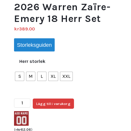
2026 Warren Zaïre-
Emery 18 Herr Set
kr
389.00
Storleksguiden
Herr storlek
S
M
L
XL
XXL
Frankrike
Lägg till i varukorg
Hemmaställ
VM
2026
Warren
(
+
kr
62.06
)