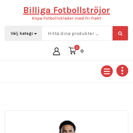
Hoppa
Billiga Fotbollströjor
till
innehåll
Köpa Fotbollskläder med fri frakt
0
0