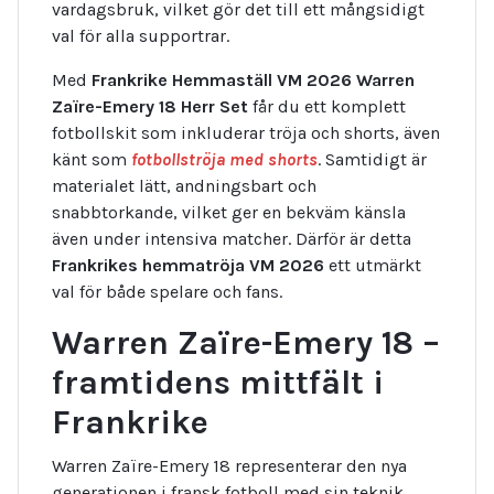
vardagsbruk, vilket gör det till ett mångsidigt
val för alla supportrar.
Med
Frankrike Hemmaställ VM 2026 Warren
Zaïre-Emery 18 Herr Set
får du ett komplett
fotbollskit som inkluderar tröja och shorts, även
känt som
fotbollströja med shorts
. Samtidigt är
materialet lätt, andningsbart och
snabbtorkande, vilket ger en bekväm känsla
även under intensiva matcher. Därför är detta
Frankrikes hemmatröja VM 2026
ett utmärkt
val för både spelare och fans.
Warren Zaïre-Emery 18 –
framtidens mittfält i
Frankrike
Warren Zaïre-Emery 18 representerar den nya
generationen i fransk fotboll med sin teknik,