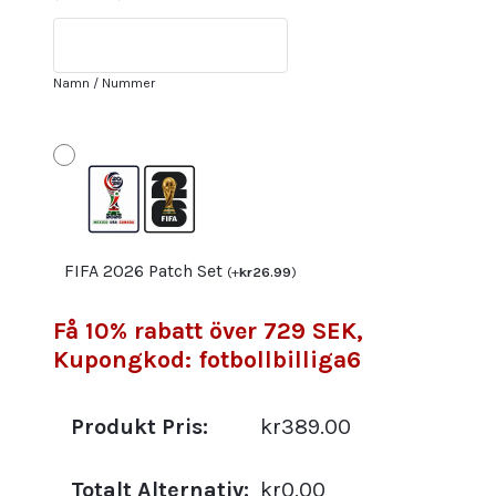
Zaïre-
Emery
18
Namn / Nummer
Herr
Set
mängd
FIFA 2026 Patch Set
(
+
kr
26.99
)
Få 10% rabatt över 729 SEK,
Kupongkod: fotbollbilliga6
Produkt Pris:
kr389.00
Totalt Alternativ:
kr0.00