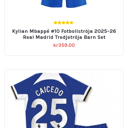
5.00
Kylian Mbappé #10 Fotbollströja 2025–26
av 5
Real Madrid Tredjetröja Barn Set
kr
359.00