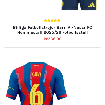
5.00
Billiga Fotbollströjor Barn Al-Nassr FC
av 5
Hemmaställ 2025/26 Fotbollsställ
kr
336.00