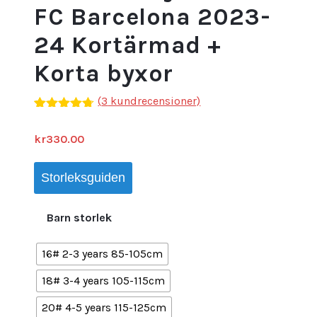
FC Barcelona 2023-
24 Kortärmad +
Korta byxor
(
3
kundrecensioner)
Betygsatt
3
4.67
av 5
kr
330.00
baserat på
kundrecensioner
Storleksguiden
Barn storlek
16# 2-3 years 85-105cm
18# 3-4 years 105-115cm
20# 4-5 years 115-125cm