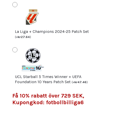
Korta
byxor
mängd
La Liga + Champions 2024-25 Patch Set
(
+
kr
27.64
)
UCL Starball 5 Times Winner + UEFA
Foundation 10 Years Patch Set
(
+
kr
47.46
)
Få 10% rabatt över 729 SEK,
Kupongkod: fotbollbilliga6