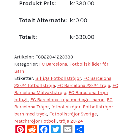
Produkt Pris:
kr330.00
Totalt Alternativ:
kr0.00
Totalt:
kr330.00
Artikelnr:
FCB22041223383
Kategorier:
FC Barcelona
,
Fotbollskläder för
Barn
Etiketter:
Billiga Fotbollströjor
,
FC Barcelona
23-24 fotbollströja
,
FC Barcelona 23-24 tröja
,
FC
Barcelona Målvaktströja
,
FC Barcelona tröja
billigt
,
FC Barcelona tröja med eget namn
,
FC
Barcelona Tröjor
,
fotbollströjor
,
Fotbollströjor
barn med tryck
,
Fotbollströjor Sverige
,
Matchtröjor Fotboll
,
tröja 23-24
Pinterest
Reddit
Facebook
Twitter
Email
Dela