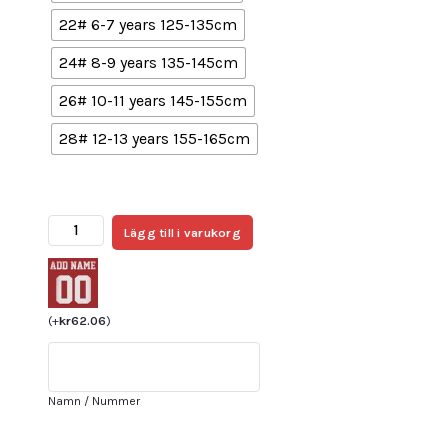
22# 6-7 years 125-135cm
24# 8-9 years 135-145cm
26# 10-11 years 145-155cm
28# 12-13 years 155-165cm
köpa
Lägg till i varukorg
Billiga
Fotbollströjor
Barn
FC
(
+
kr
62.06
)
Barcelona
2023-
24
Namn / Nummer
Kortärmad
+