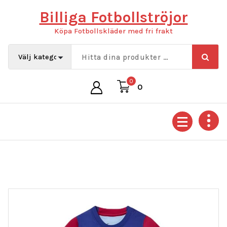
Hoppa
Billiga Fotbollströjor
till
innehåll
Köpa Fotbollskläder med fri frakt
0
0