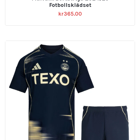
Fotbollsklädset
kr
365.00