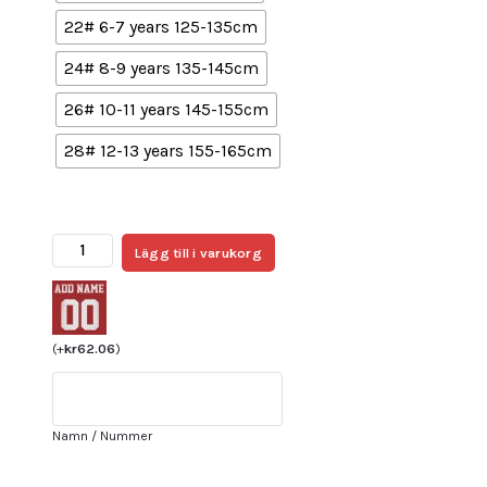
22# 6-7 years 125-135cm
24# 8-9 years 135-145cm
26# 10-11 years 145-155cm
28# 12-13 years 155-165cm
Köpa
Lägg till i varukorg
Billiga Fotbollströjor
Barn
Inter
Miami
(
+
kr
62.06
)
CF
Bortatröja
2025/26
Namn / Nummer
Kortärmad
+