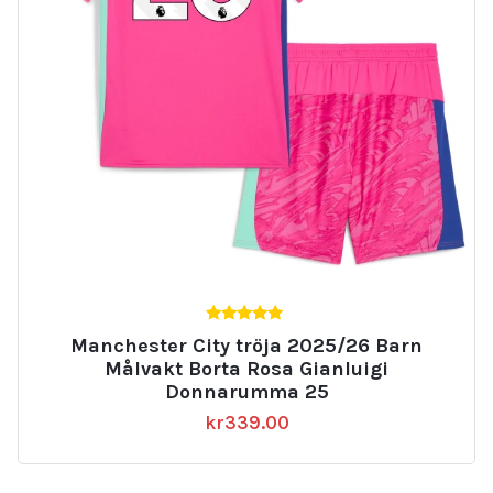
5.00
Manchester City tröja 2025/26 Barn
av 5
Målvakt Borta Rosa Gianluigi
Donnarumma 25
kr
339.00