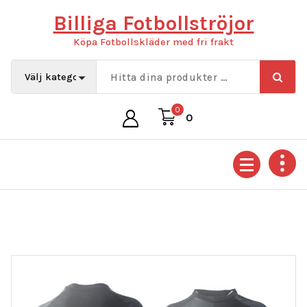
Hoppa
Billiga Fotbollströjor
till
innehåll
Köpa Fotbollskläder med fri frakt
0
0