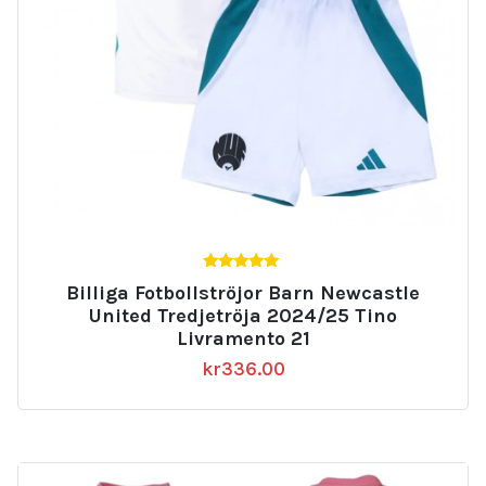
5.00
Billiga Fotbollströjor Barn Newcastle
av 5
United Tredjetröja 2024/25 Tino
Livramento 21
kr
336.00