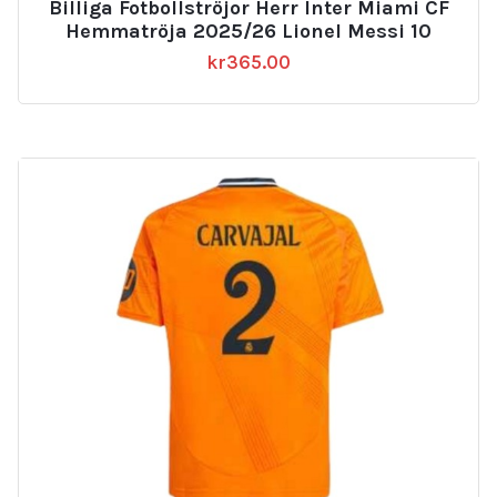
Billiga Fotbollströjor Herr Inter Miami CF
av 5
Hemmatröja 2025/26 Lionel Messi 10
kr
365.00