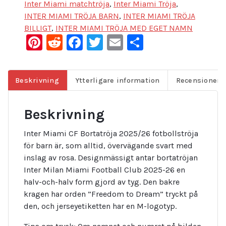
Inter Miami matchtröja
,
Inter Miami Tröja
,
INTER MIAMI TRÖJA BARN
,
INTER MIAMI TRÖJA
BILLIGT
,
INTER MIAMI TRÖJA MED EGET NAMN
Pinterest
Reddit
Facebook
Twitter
Email
Dela
Beskrivning
Ytterligare information
Recensioner (
Beskrivning
Inter Miami CF Bortatröja 2025/26 fotbollströja
för barn är, som alltid, övervägande svart med
inslag av rosa. Designmässigt antar bortatröjan
Inter Milan Miami Football Club 2025-26 en
halv-och-halv form gjord av tyg. Den bakre
kragen har orden ”Freedom to Dream” tryckt på
den, och jerseyetiketten har en M-logotyp.