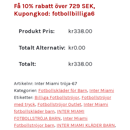
Shorts
Få 10% rabatt över 729 SEK,
mängd
Kupongkod: fotbollbilliga6
Produkt Pris:
kr338.00
Totalt Alternativ:
kr0.00
Totalt:
kr338.00
Artikelnr:
Inter Miami tröja-67
Kategorier:
Fotbollskläder för Barn
,
Inter Miami
Etiketter:
Billiga Fotbollströjor
,
Fotbollströjor
med tryck
,
Fotbollströjor Outlet
,
Inter Miami
fotbollskläder barn
,
INTER MIAMI
FOTBOLLSTRÖJA BARN
,
Inter Miami
Fotbollströjor barn
,
INTER MIAMI KLÄDER BARN
,