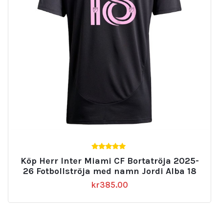
5.00
Köp Herr Inter Miami CF Bortatröja 2025-
av 5
26 Fotbollströja med namn Jordi Alba 18
kr
385.00