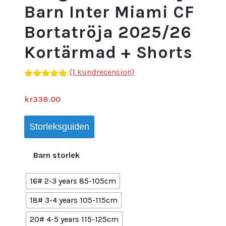
Barn Inter Miami CF
Bortatröja 2025/26
Kortärmad + Shorts
(
1
kundrecension)
Betygsatt
1
5.00
av 5
kr
338.00
baserat på
kundrecension
Storleksguiden
Barn storlek
16# 2-3 years 85-105cm
18# 3-4 years 105-115cm
20# 4-5 years 115-125cm