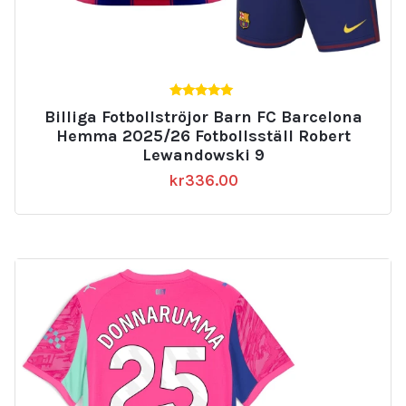
5.00
Billiga Fotbollströjor Barn FC Barcelona
av 5
Hemma 2025/26 Fotbollsställ Robert
Lewandowski 9
kr
336.00