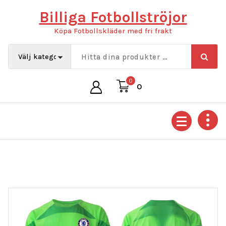
Hoppa
Billiga Fotbollströjor
till
innehåll
Köpa Fotbollskläder med fri frakt
0
0