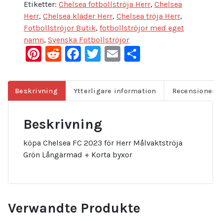
Etiketter:
Chelsea fotbollströja Herr
,
Chelsea
Herr
,
Chelsea kläder Herr
,
Chelsea tröja Herr
,
Fotbollströjor Butik
,
fotbollströjor med eget
namn
,
Svenska Fotbollströjor
Pinterest
Reddit
Facebook
Twitter
Email
Dela
Beskrivning
Ytterligare information
Recensioner (
Beskrivning
köpa Chelsea FC 2023 för Herr Målvaktströja
Grön Långärmad + Korta byxor
Verwandte Produkte