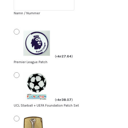
Målvaktströja
Grön
Namn / Nummer
Långärmad
+
Korta
byxor
mängd
(
+
kr
27.64
)
Premier League Patch
(
+
kr
38.07
)
UCL Starball + UEFA Foundation Patch Set