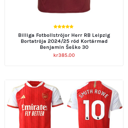
5.00
Billiga Fotbollströjor Herr RB Leipzig
av 5
Bortatröja 2024/25 röd Kortärmad
Benjamin Šeško 30
kr
385.00