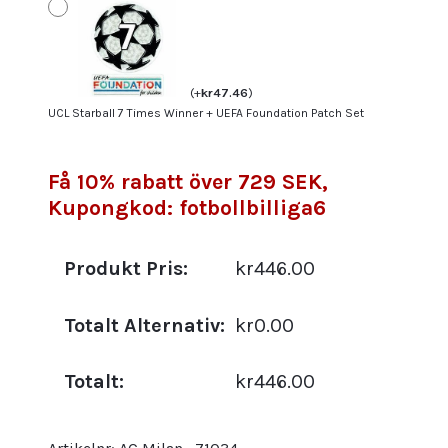
(
+
kr
47.46
)
UCL Starball 7 Times Winner + UEFA Foundation Patch Set
Få 10% rabatt över 729 SEK,
Kupongkod: fotbollbilliga6
Produkt Pris:
kr446.00
Totalt Alternativ:
kr0.00
Totalt:
kr446.00