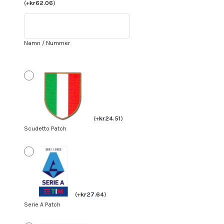
Milan
(
+
kr
62.06
)
Målvaktströja
Herr
2023
Namn / Nummer
Fotbollströja
Långärmad
+
Korta
byxor
mängd
(
+
kr
24.51
)
Scudetto Patch
(
+
kr
27.64
)
Serie A Patch