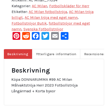
Artikelnr:
AC Milan_71034
Kategorier:
AC Milan
,
Fotbollskläder för Herr
Etiketter:
AC Milan fotbollströja
,
AC Milan tröja
billigt
,
AC Milan tröja med eget namn
,
Fotbollströjor Butik
,
fotbollströjor med eget
namn
,
Svenska Fotbollströjor
Pinterest
Reddit
Facebook
Twitter
Email
Dela
Beskrivning
Ytterligare information
Recensioner (
Beskrivning
Köpa DONNARUMMA #99 AC Milan
Målvaktströja Herr 2023 Fotbollströja
Långärmad + Korta byxor