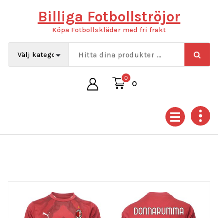
Hoppa
Billiga Fotbollströjor
till
innehåll
Köpa Fotbollskläder med fri frakt
0
0