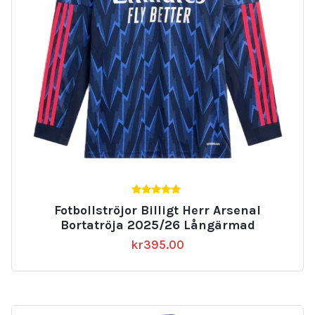
5.00
Fotbollströjor Billigt Herr Arsenal
av 5
Bortatröja 2025/26 Långärmad
kr
395.00