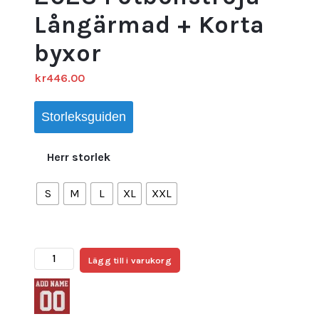
Långärmad + Korta
byxor
kr
446.00
Storleksguiden
Herr storlek
S
M
L
XL
XXL
Köpa
Lägg till i varukorg
DONNARUMMA
#99
AC