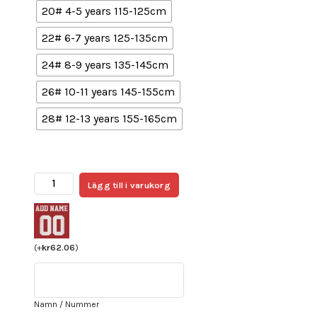
20# 4-5 years 115-125cm
22# 6-7 years 125-135cm
24# 8-9 years 135-145cm
26# 10-11 years 145-155cm
28# 12-13 years 155-165cm
Köpa
Lägg till i varukorg
Fotbollsställ
Barn
Liverpool
Hemmatröja
(
+
kr
62.06
)
2023-
24
Darwin
Namn / Nummer
Nunez