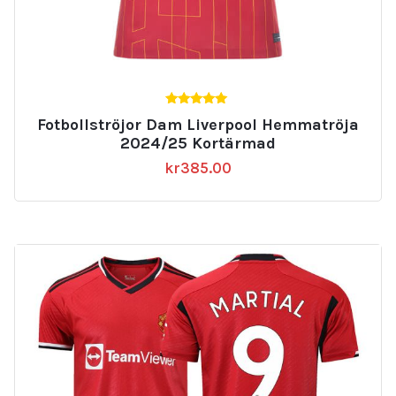
5.00
Fotbollströjor Dam Liverpool Hemmatröja
av 5
2024/25 Kortärmad
kr
385.00