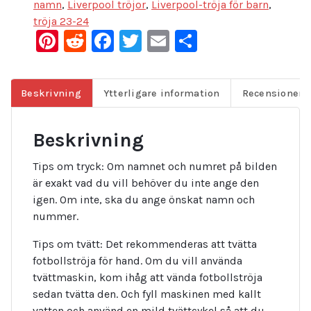
namn
,
Liverpool tröjor
,
Liverpool-tröja för barn
,
tröja 23-24
Pinterest
Reddit
Facebook
Twitter
Email
Dela
Beskrivning
Ytterligare information
Recensioner (
Beskrivning
Tips om tryck: Om namnet och numret på bilden
är exakt vad du vill behöver du inte ange den
igen. Om inte, ska du ange önskat namn och
nummer.
Tips om tvätt: Det rekommenderas att tvätta
fotbollströja för hand. Om du vill använda
tvättmaskin, kom ihåg att vända fotbollströja
sedan tvätta den. Och fyll maskinen med kallt
vatten och använd en mild tvättcykel så att du