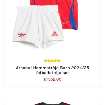
5.00
Arsenal Hemmatröja Barn 2024/25
av 5
fotbollströja set
kr
352.00