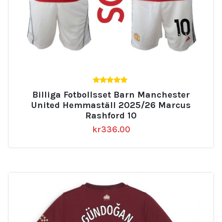
5.00
Billiga Fotbollsset Barn Manchester
av 5
United Hemmaställ 2025/26 Marcus
Rashford 10
kr
336.00