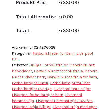
Produkt Pris:
kr330.00
Totalt Alternativ:
kr0.00
Totalt:
kr330.00
Artikelnr:
LFC211206028
Kategorier:
Fotbollskläder för Barn
,
Liverpool
F.C.
Etiketter:
Billiga Fotbollströjor
,
Darwin Nunez
babykläder
,
Darwin Nunez fotbollströja
,
Darwin
Nunez kläder barn
,
Darwin Nunez tröja för barn
,
Fotbollströjor Butik
,
Fotbollströjor för Barn
,
Fotbollströjor Sverige
,
Liverpool Barn tröjor
,
Liverpool fotbollströjor barn
,
Liverpool
hemmatröja
,
Liverpool Hemmatröja 2023/24
,
Liverpool tröja billigt
,
Liverpool tröja med eget