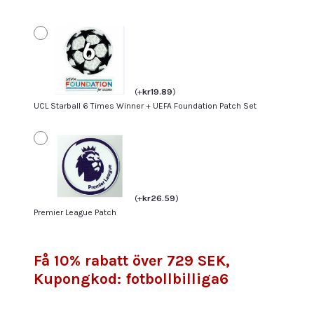
9
mängd
(
+
kr
19.89
)
UCL Starball 6 Times Winner + UEFA Foundation Patch Set
(
+
kr
26.59
)
Premier League Patch
Få 10% rabatt över 729 SEK,
Kupongkod: fotbollbilliga6