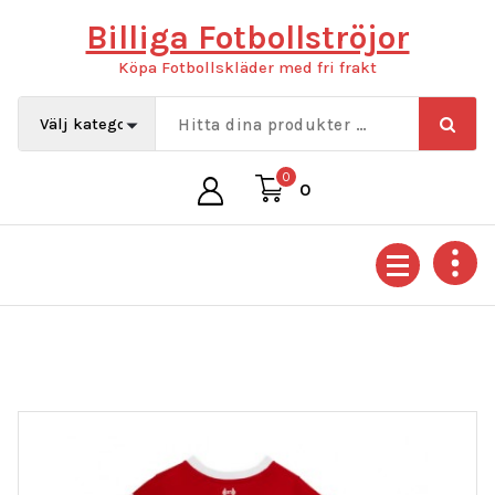
Hoppa
Billiga Fotbollströjor
till
innehåll
Köpa Fotbollskläder med fri frakt
0
0