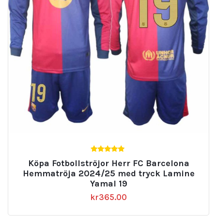
5.00
Köpa Fotbollströjor Herr FC Barcelona
av 5
Hemmatröja 2024/25 med tryck Lamine
Yamal 19
kr
365.00