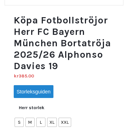
Köpa Fotbollströjor
Herr FC Bayern
München Bortatröja
2025/26 Alphonso
Davies 19
kr
385.00
Storleksguiden
Herr storlek
S
M
L
XL
XXL