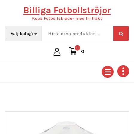
Hoppa
Billiga Fotbollströjor
till
innehåll
Köpa Fotbollskläder med fri frakt
0
0