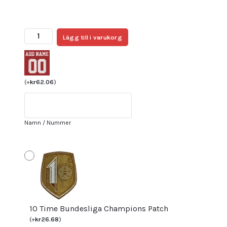
Köpa
Lägg till i varukorg
Fotbollströjor
Herr
FC
Bayern
(
+
kr
62.06
)
München
Bortatröja
2025/26
Namn / Nummer
Alphonso
Davies
19
mängd
10 Time Bundesliga Champions Patch
(
+
kr
26.68
)