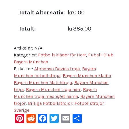
Totalt Alternativ:
kr0.00
Totalt:
kr385.00
Artikelnr:
N/A
Kategorier:
Fotbollskläder för Herr
,
Fuball-Club
Bayern München
Etiketter:
Alphonso Davies tröja
,
Bayern
München fotbollströja
,
Bayern Munchen kläder
,
Bayern Munchen Matchtröja
,
Bayern München
tröja
,
Bayern München tröja herr
,
Bayern
München tröja med eget namn
,
Bayern München
tröjor
,
Billiga Fotbollströjor
,
Fotbollströjor
Sverige
Pinterest
Reddit
Facebook
Twitter
Email
Dela