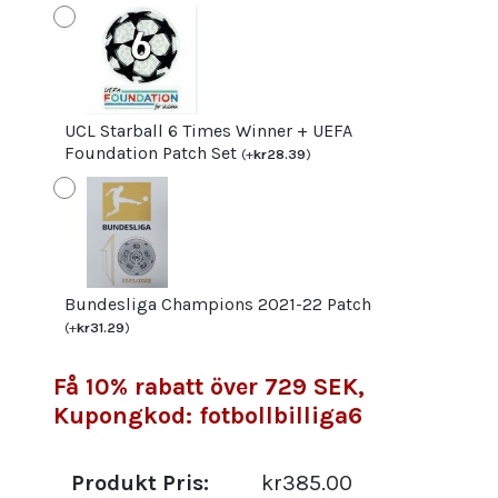
UCL Starball 6 Times Winner + UEFA
Foundation Patch Set
(
+
kr
28.39
)
Bundesliga Champions 2021-22 Patch
(
+
kr
31.29
)
Få 10% rabatt över 729 SEK,
Kupongkod: fotbollbilliga6
Produkt Pris:
kr385.00