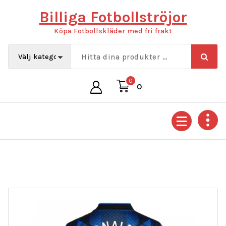
Hoppa
Billiga Fotbollströjor
till
innehåll
Köpa Fotbollskläder med fri frakt
0
0