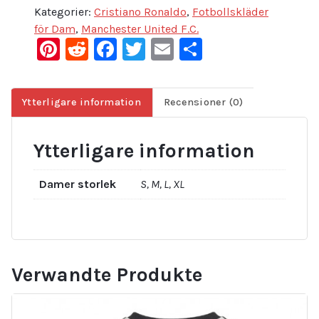
Kategorier:
Cristiano Ronaldo
,
Fotbollskläder
för Dam
,
Manchester United F.C.
Pinterest
Reddit
Facebook
Twitter
Email
Dela
Ytterligare information
Recensioner (0)
Ytterligare information
Damer storlek
S, M, L, XL
Verwandte Produkte